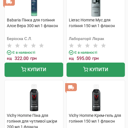
Babaria Пінка для гоління
Lierac Homme Мус для
Алое Вера 300 мл 1 флакон
гоління 150 мл 1 флакон
Беріоска С.Л.
Лабораторії Лієрак
Є в наявності
Є в наявності
322.00
грн
595.00
грн
від
від
КУПИТИ
КУПИТИ
Vichy Homme Піна для
Vichy Homme Крем-гель для
гоління для чутливої шкіри
гоління 150 мл 1 флакон
200 мл 1 флакон