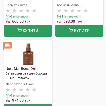
Косметік Актів
Косметік Актів
Інтернаціональ
Інтернаціональ
Є в наявності
Є в наявності
666.00
грн
693.00
грн
від
від
КУПИТИ
КУПИТИ
Nuxe Men Boost Олія
багатоцільова для бороди
30 мл 1 флакон
Лабораторія Нюкс
Є в наявності
974.00
грн
від