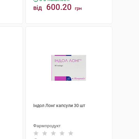
600.20
від
грн
КУПИТИ
Індол Лонг капсули 30 шт
Фармпродукт