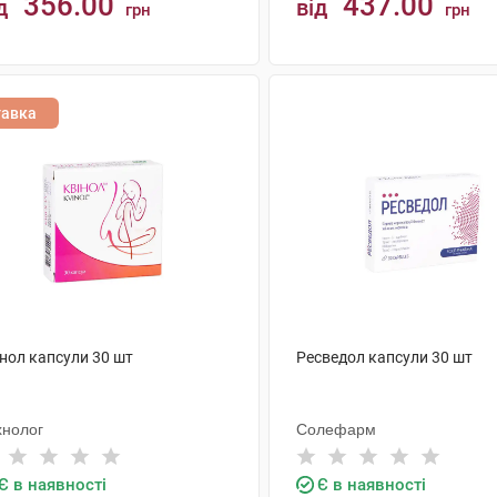
356.00
437.00
д
від
грн
грн
КУПИТИ
КУПИТИ
тавка
інол капсули 30 шт
Ресведол капсули 30 шт
хнолог
Солефарм
Є в наявності
Є в наявності