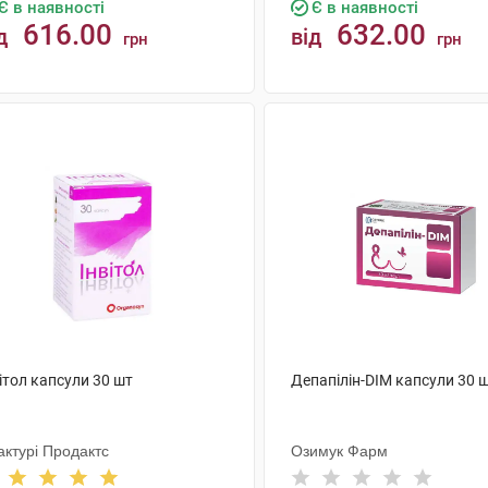
Є в наявності
Є в наявності
616.00
632.00
д
від
грн
грн
КУПИТИ
КУПИТИ
ітол капсули 30 шт
Депапілін-DIM капсули 30 
актурі Продактс
Озимук Фарм