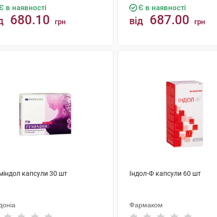
Є в наявності
Є в наявності
680.10
687.00
д
від
грн
грн
КУПИТИ
КУПИТИ
міндол капсули 30 шт
Індол-Ф капсули 60 шт
доніа
Фармаком