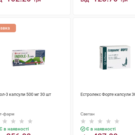
грн
грн
КУПИТИ
КУПИТИ
тавка
ол-3 капсули 500 мг 30 шт
Естролекс Форте капсули 3
іт-фарм
Светан
Є в наявності
Є в наявності