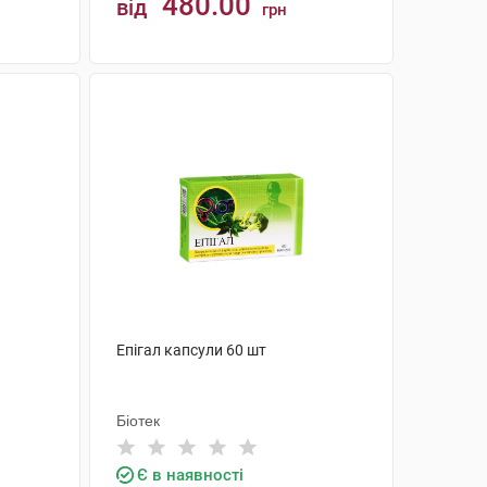
480.00
від
грн
КУПИТИ
Епігал капсули 60 шт
Біотек
Є в наявності