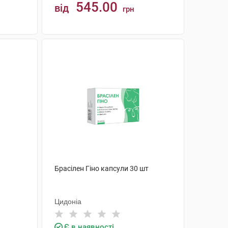
545.00
від
грн
КУПИТИ
Брасілен Гіно капсули 30 шт
Цидоніа
Є в наявності