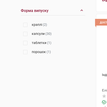
Сан-Мед
(1)
Форма випуску
Нутрімед
(6)
Фармпродукт
(1)
дос
краплі
(2)
Практурі Продактс
(1)
капсули
(30)
Озимук Фарм
(2)
таблетки
(1)
Красота та Здоров'я
(1)
порошок
(1)
Фармаком
(1)
Фарм Райз
(1)
Інд
PharmaSuisse Laboratories SpA
(1)
Бовіос фарм
(1)
Ел
Гарден Стейт Нутрітіоналс
(1)