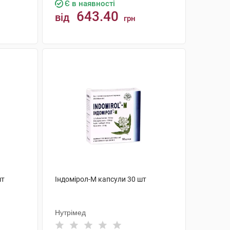
Є в наявності
643.40
від
грн
КУПИТИ
шт
Індомірол-М капсули 30 шт
Нутрімед