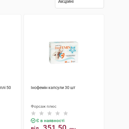
плі 50
Інофемін капсули 30 шт
Форсаж плюс
Є в наявності
351.50
від