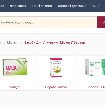
нас
Франшиза
Наші аптеки
Оплата і доставка
Акції
З
ання Міоми
Засоби Для Лікування Міоми У Вараші
Амідол
Борова Матка
Брасілен Гі