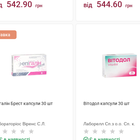
542.90
544.60
д
від
грн
грн
КУПИТИ
КУПИТИ
тавка
галін Брест капсули 30 шт
Вітодол капсули 30 шт
ораторіос Віренс С.Л.
Лаборелл Сп.з о.о. Сп. к.
Є в наявності
Є в наявності