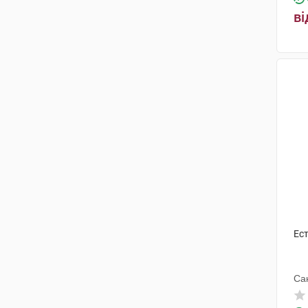
ві
Ес
Са