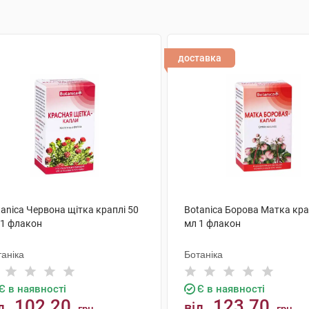
доставка
anica Червона щітка краплі 50
Botanica Борова Матка кра
 1 флакон
мл 1 флакон
аніка
Ботаніка
Є в наявності
Є в наявності
102.20
123.70
д
від