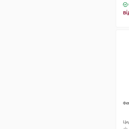
ві
Фе
Ци