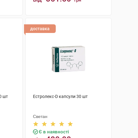
грн
КУПИТИ
доставка
0 шт
Естролекс-D капсули 30 шт
Светан
Є в наявності