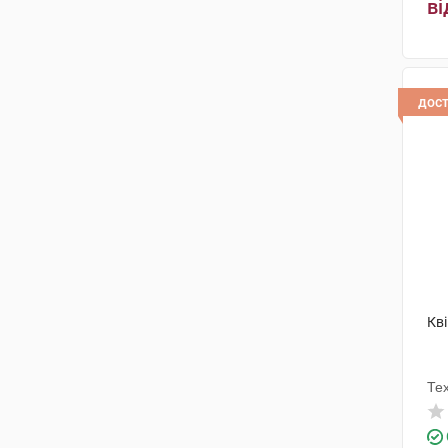
Біохелс
(1)
ві
Группо Фармаімпреса
(1)
дос
Кв
Те