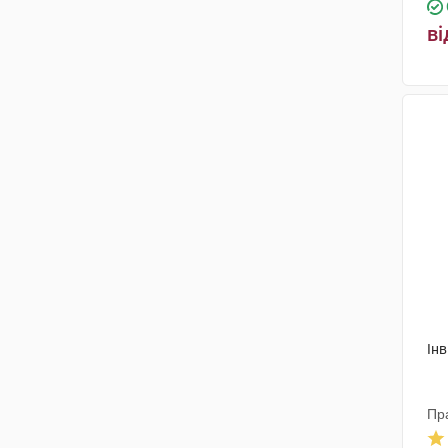
ві
Інв
Пр