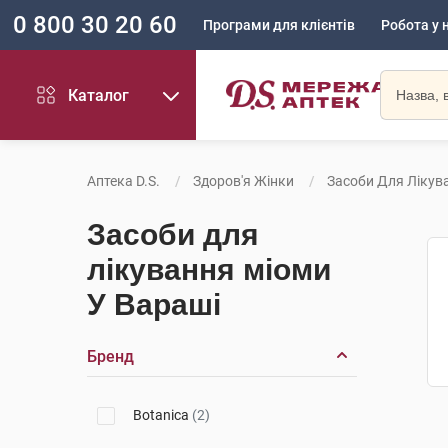
0 800 30 20 60
Програми для клієнтів
Робота у 
Каталог
Аптека D.S.
Здоров'я Жінки
Засоби Для Лікув
Засоби для
лікування міоми
У Вараші
Бренд
Botanica
(2)