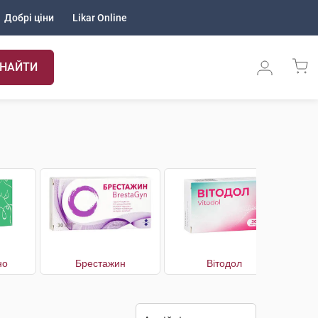
Добрі ціни
Likar Online
НАЙТИ
но
Брестажин
Вітодол