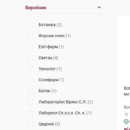
Виробник
Ботаніка
(2)
Форсаж плюс
(1)
Еліт-фарм
(1)
Светан
(4)
Технолог
(1)
Солефарм
(1)
Bot
Біотек
(1)
мл
Лабораторіос Віренс С.Л.
(1)
Бот
Лаборелл Сп.з о.о. Сп. к.
(1)
Цидоніа
(2)
ві