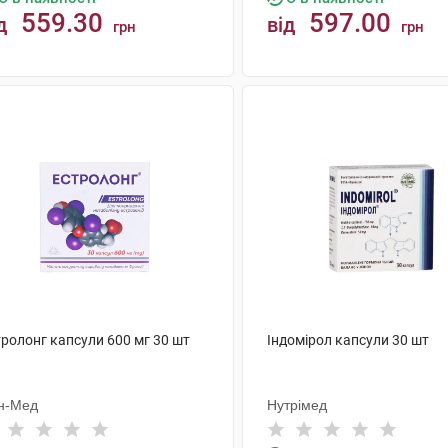
559.30
597.00
д
від
грн
грн
КУПИТИ
КУПИТИ
тролонг капсули 600 мг 30 шт
Індомірол капсули 30 шт
н-Мед
Нутрімед