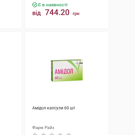
Є в наявності
744.20
від
грн
КУПИТИ
Амідол капсули 60 шт
Фарм Райз