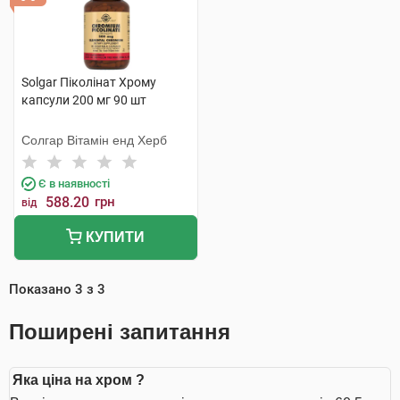
Solgar Піколінат Хрому
капсули 200 мг 90 шт
Солгар Вітамін енд Херб
Є в наявності
588.20
грн
від
КУПИТИ
Показано
3
з
3
Поширені запитання
Яка ціна на хром ?