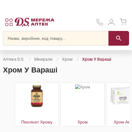
Аптека D.S.
Мінерали
Хром
Хром У Вараші
Хром У Вараші
Піколінат Хрому
Хром
Хром Акт