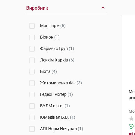
Виробник
Монфарм
(6)
Біокон
(1)
Фармекс Груп
(1)
Лекхім-Харків
(6)
Біота
(4)
Житомирська ФФ
(3)
Ме
Гедеон Ріхтер
(1)
рек
ВУЛМ с.р.о.
(1)
Мо
ЮМедікал Б.В.
(1)
АПІ-Норм Нечурал
(1)
ві