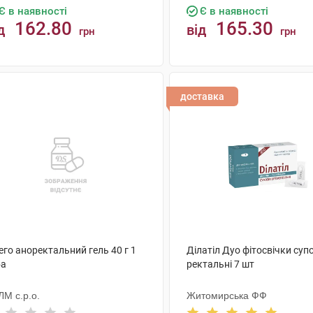
Є в наявності
Є в наявності
162.80
165.30
д
від
грн
грн
КУПИТИ
КУПИТИ
доставка
го аноректальний гель 40 г 1
Ділатіл Дуо фітосвічки супо
ба
ректальні 7 шт
ЛМ с.р.о.
Житомирська ФФ