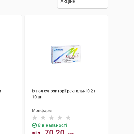
а
Іхтіол супозиторії ректальні 0,2 г
10 шт
Монфарм
Є в наявності
70.20
від