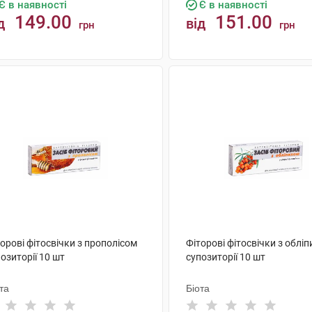
Є в наявності
Є в наявності
149.00
151.00
д
від
грн
грн
КУПИТИ
КУПИТИ
орові фітосвічки з прополісом
Фіторові фітосвічки з облі
озиторії 10 шт
супозиторії 10 шт
та
Біота