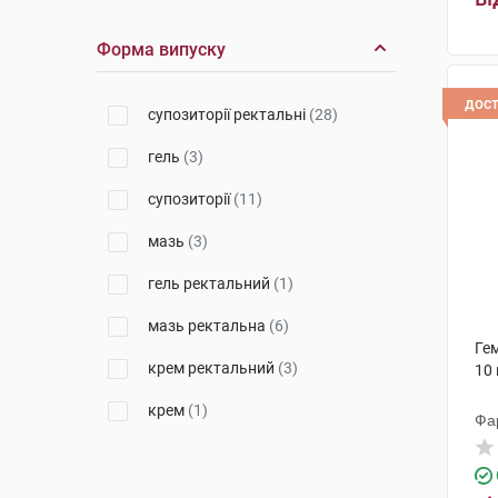
Егіс
(2)
Форма випуску
ДКП Фармацевтична фабрика
(1)
дос
супозиторії ректальні
(28)
Біофактор Сп. з о.о.
(1)
гель
(3)
Гербаполь Вроцлав
(1)
супозиторії
(11)
Дан Фарм ЛтД
(1)
мазь
(3)
Др. Каде Фармацевтична
Фабрика
(4)
гель ректальний
(1)
Хемофарм
(1)
мазь ректальна
(6)
Рекордаті Індастріа
(1)
Гем
крем ректальний
(3)
10
Дельфарм Хюнінг
(1)
крем
(1)
Фа
Фамар
(2)
Чарлі ПП
(2)