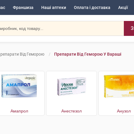
нас
Франшиза
Наші аптеки
Оплата і доставка
Акції
З
репарати Від Геморою
Препарати Від Геморою У Вараші
Амапрол
Анестезол
Анузол