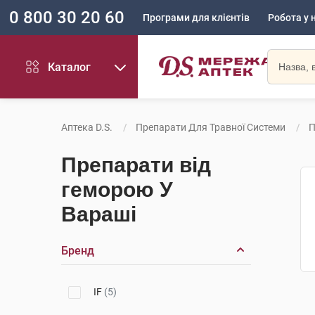
0 800 30 20 60
Програми для клієнтів
Робота у 
Каталог
Аптека D.S.
Препарати Для Травної Системи
П
Препарати від
геморою У
Вараші
Бренд
IF
(5)