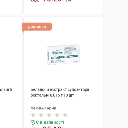
грн
КУПИТИ
доставка
альні 5
Беладони екстракт супозиторії
ректальні 0,015 г 10 шт
Лекхім-Харків
Є в наявності