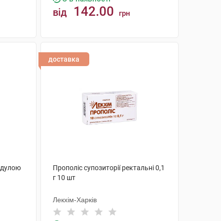
142.00
від
грн
КУПИТИ
доставка
ендулою
Прополіс супозиторії ректальні 0,1
г 10 шт
Лекхім-Харків