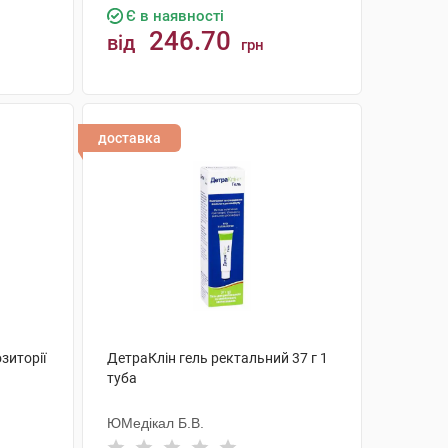
Є в наявності
246.70
від
грн
КУПИТИ
доставка
зиторії
ДетраКлін гель ректальний 37 г 1
туба
ЮМедікал Б.В.