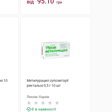
95.10
від
грн
КУПИТИ
ні 10
Метилурацил супозиторії
ректальні 0,5 г 10 шт
Лекхім-Харків
Є в наявності