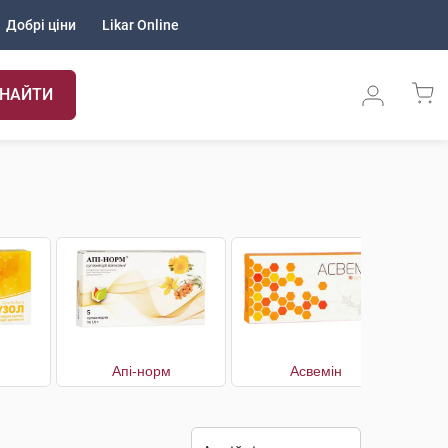
Добрі ціни
Likar Online
НАЙТИ
Апі-норм
Асвемін