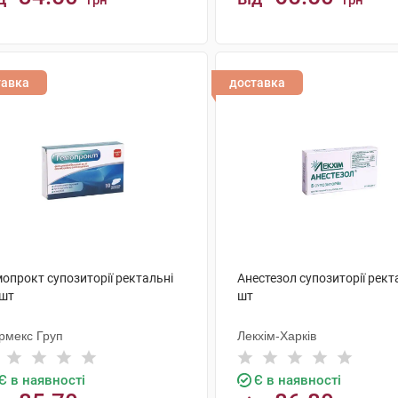
грн
грн
КУПИТИ
КУПИТИ
тавка
доставка
опрокт супозиторії ректальні
Анестезол супозиторії рект
 шт
шт
рмекс Груп
Лекхім-Харків
Є в наявності
Є в наявності