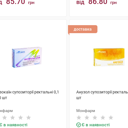
85.70
86.80
д
від
грн
грн
КУПИТИ
КУПИТИ
доставка
окаїн супозиторії ректальні 0,1
Анузол супозиторії ректаль
0 шт
шт
нфарм
Монфарм
Є в наявності
Є в наявності