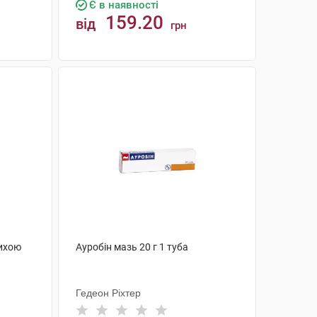
Є в наявності
159.20
від
грн
КУПИТИ
пихою
Ауробін мазь 20 г 1 туба
Гедеон Ріхтер