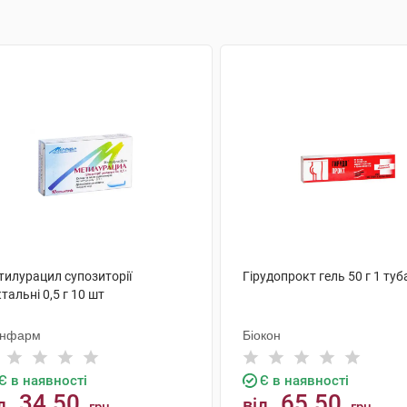
тилурацил супозиторії
Гірудопрокт гель 50 г 1 туб
тальні 0,5 г 10 шт
нфарм
Біокон
Є в наявності
Є в наявності
34.50
65.50
д
від