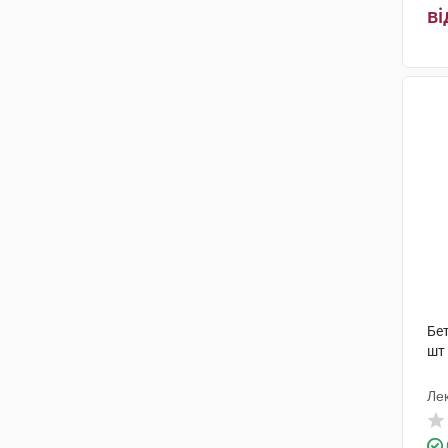
ві
Бет
шт
Лек