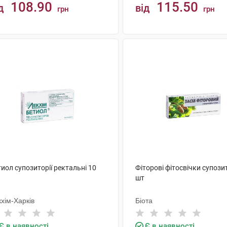
108.90
115.50
д
від
грн
грн
КУПИТИ
КУПИТИ
иол супозиторії ректальні 10
Фіторові фітосвічки супозит
шт
хім-Харків
Біота
Є в наявності
Є в наявності