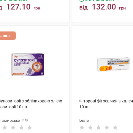
127.10
132.00
д
від
грн
грн
КУПИТИ
КУПИТИ
тавка
Супозиторії з обліпиховою олією
Фіторові фітосвічки з кал
озиторії 10 шт
10 шт
томирська ФФ
Біота