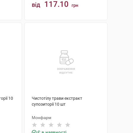
117.10
від
грн
КУПИТИ
орії 10
Чистотілу трави екстракт
супозиторії 10 шт
Монфарм
Є в наявності