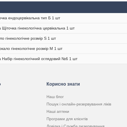
очка ендоцервікальна тип Б 1 шт
 Щіточка гінекологічна цервікальна 1 шт
ло гінекологічне розмір S 1 шт
ркало гінекологічне розмір M 1 шт
 Набір гінекологічний оглядовий №6 1 шт
ю
Корисно знати
Наш блог
Пошук і онлайн-резервування ліків
Наші аптеки
Програми для клієнтів
Довідка і Служба резервування