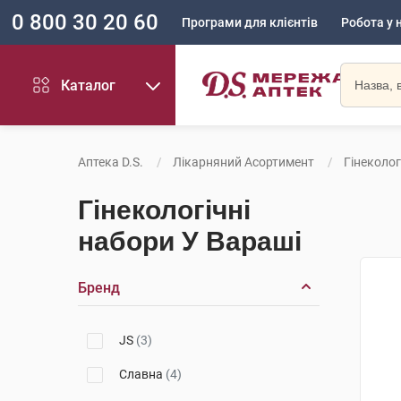
0 800 30 20 60
Програми для клієнтів
Робота у 
Каталог
Аптека D.S.
Лікарняний Асортимент
Гінеколог
Гінекологічні
набори У Вараші
Бренд
JS
(3)
Славна
(4)