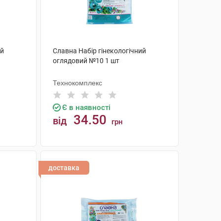
ий
Славна Набір гінекологічний
оглядовий №10 1 шт
Технокомплекс
Є в наявності
34.50
від
грн
КУПИТИ
доставка