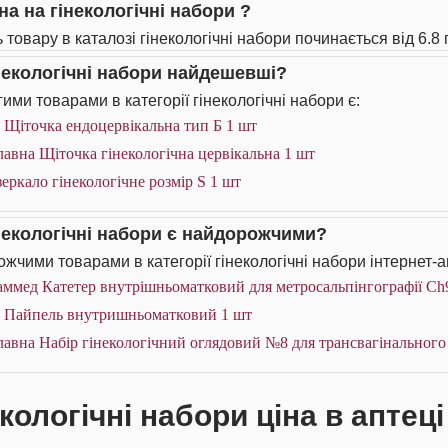
на на гінекологічні набори ?
 товару в каталозі гінекологічні набори починається від 6.8 
інекологічні набори найдешевші?
ими товарами в категорії гінекологічні набори є:
 Щіточка ендоцервікальна тип Б 1 шт
авна Щіточка гінекологічна цервікальна 1 шт
еркало гінекологічне розмір S 1 шт
інекологічні набори є найдорожчими?
жчими товарами в категорії гінекологічні набори інтернет-а
аммед Катетер внутрішньоматковий для метросальпінгографії Ch
S Пайпель внутришньоматковий 1 шт
авна Набір гінекологічний оглядовий №8 для трансвагінального
кологічні набори ціна в аптец