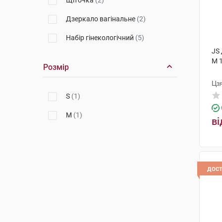
Щіточка
(2)
Дзеркало вагінальне
(2)
Набір гінекологічний
(5)
JS 
M 
Розмір
Цз
S
(1)
M
(1)
ві
дос