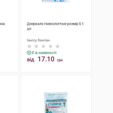
чна
Дзеркало гінекологічне розмір S 1
шт
Іангсу Кангіан
Є в наявності
17.10
від
грн
КУПИТИ