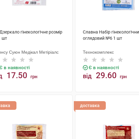
Дзеркало гінекологічне розмір
Славна Набір гінекологічн
1 шт
оглядовий №6 1 шт
янсу Суюн Медікал Метіріалс
Технокомплекс
Є в наявності
Є в наявності
17.50
29.60
д
від
грн
грн
КУПИТИ
КУПИТИ
тавка
доставка