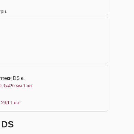
грн.
птеки DS є:
9 3x420 мм 1 шт
 УЗД 1 шт
і DS