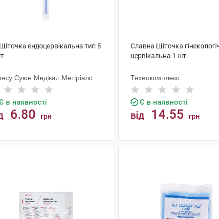
 Щіточка ендоцервікальна тип Б
Славна Щіточка гінекологі
шт
цервікальна 1 шт
янсу Суюн Медікал Метіріалс
Технокомплекс
Є в наявності
Є в наявності
6.80
14.55
д
від
грн
грн
КУПИТИ
КУПИТИ