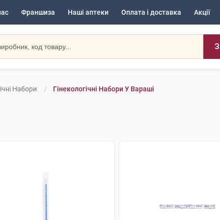
нас
Франшиза
Наші аптеки
Оплата і доставка
Акції
З
ічні Набори
Гінекологічні Набори У Вараші