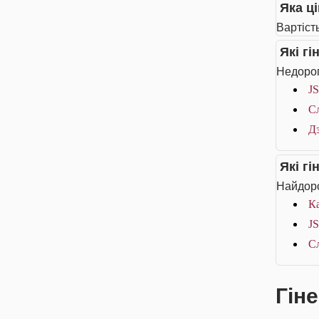
Яка ці
Вартість
Які г
Недорог
JS
Сл
Дз
Які г
Найдоро
К
J
Сл
Гіне