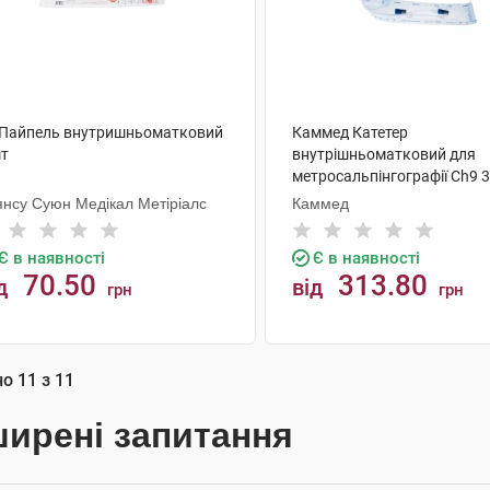
 Пайпель внутришньоматковий
Каммед Катетер
шт
внутрішньоматковий для
метросальпінгографії Ch9 
мм 1 шт
янсу Суюн Медікал Метіріалс
Каммед
Є в наявності
Є в наявності
70.50
313.80
д
від
грн
грн
КУПИТИ
КУПИТИ
но
11
з
11
ирені запитання