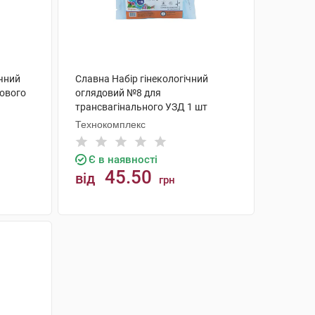
ічний
Славна Набір гінекологічний
ового
оглядовий №8 для
трансвагінального УЗД 1 шт
Технокомплекс
Є в наявності
45.50
від
грн
КУПИТИ