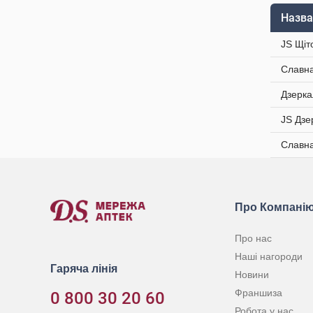
Назва
JS Щіт
Славна
Дзерка
JS Дзе
Славна
Про Компані
Про нас
Наші нагороди
Гаряча лінія
Новини
Франшиза
0 800 30 20 60
Робота у нас