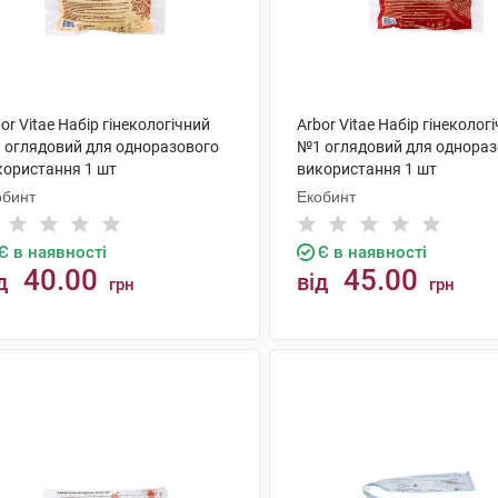
or Vitae Набір гінекологічний
Arbor Vitae Набір гінеколог
 оглядовий для одноразового
№1 оглядовий для однораз
користання 1 шт
використання 1 шт
обинт
Екобинт
Є в наявності
Є в наявності
40.00
45.00
д
від
грн
грн
КУПИТИ
КУПИТИ