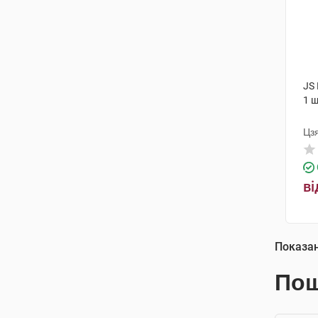
JS
1 
Цз
ві
Показа
Пош