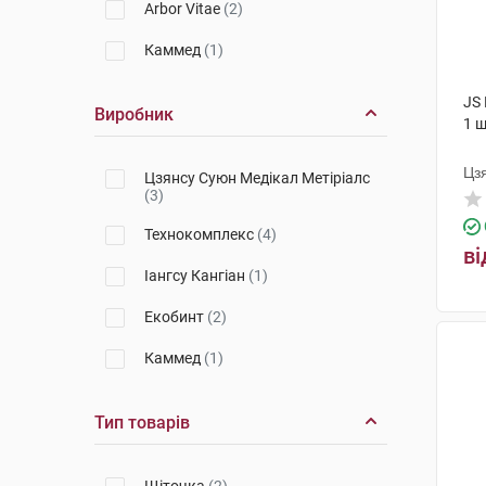
Arbor Vitae
(2)
Каммед
(1)
JS
Виробник
1 
Цз
Цзянсу Суюн Медікал Метіріалс
(3)
Технокомплекс
(4)
ві
Іангсу Кангіан
(1)
Екобинт
(2)
Каммед
(1)
Тип товарів