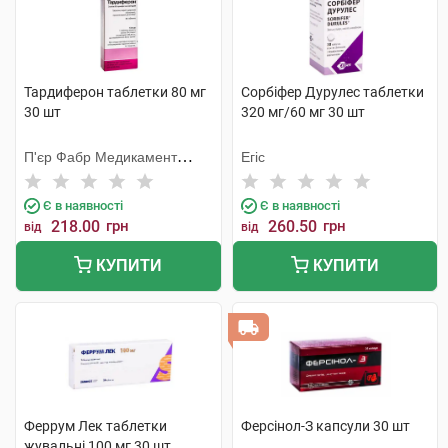
Тардиферон таблетки 80 мг
Сорбіфер Дурулес таблетки
30 шт
320 мг/60 мг 30 шт
П'єр Фабр Медикамент
Егіс
Продакшн
Є в наявності
Є в наявності
218.00
грн
260.50
грн
від
від
КУПИТИ
КУПИТИ
Феррум Лек таблетки
Ферсінол-З капсули 30 шт
жувальні 100 мг 30 шт