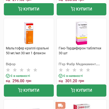
КУПИТИ
КУПИТИ
Мальтофер краплі оральні
Гіно-Тардиферон таблетки
50 мг/мл 30 мл 1 флакон
30 шт
Віфор
П'єр Фабр Медикамент
Продакшн
Є в наявності
Є в наявності
296.00
грн
301.20
грн
від
від
КУПИТИ
КУПИТИ