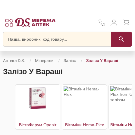
Аптека D.S.
Мінерали
Залізо
Залізо У Вараші
Залізо У Вараші
ВістаФерум Оравіт
Вітаміни Hema-Plex