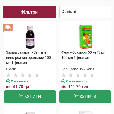
Фільтри
Заліза сахарат - Залізне
Ферумбо сироп 50 мг/5 мл
вино розчин оральний 100
100 мл 1 флакон
мл 1 флакон
Біолік
Борщагівський ХФЗ
Є в наявності
Є в наявності
41.70
грн
111.70
грн
від
від
КУПИТИ
КУПИТИ