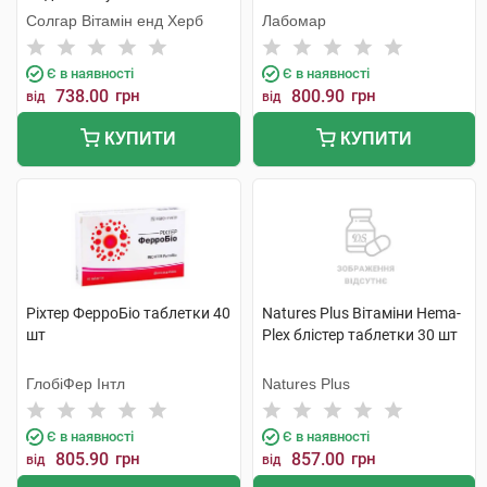
Солгар Вітамін енд Херб
Лабомар
Є в наявності
Є в наявності
738.00
грн
800.90
грн
від
від
КУПИТИ
КУПИТИ
Ріхтер ФерроБіо таблетки 40
Natures Plus Вітаміни Hema-
шт
Plex блістер таблетки 30 шт
ГлобіФер Інтл
Natures Plus
Є в наявності
Є в наявності
805.90
грн
857.00
грн
від
від