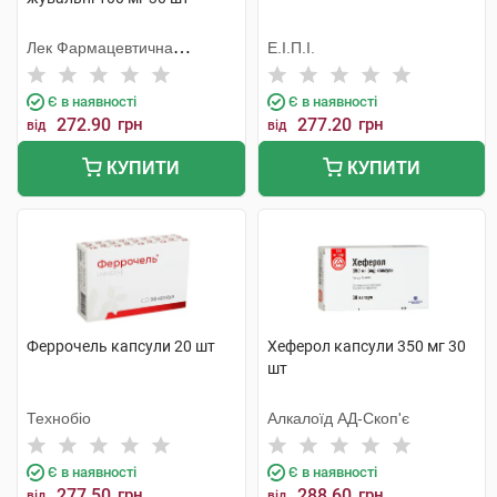
Лек Фармацевтична
Е.І.П.І.
компанія
Є в наявності
Є в наявності
272.90
грн
277.20
грн
від
від
КУПИТИ
КУПИТИ
Феррочель капсули 20 шт
Хеферол капсули 350 мг 30
шт
Технобіо
Алкалоїд АД-Скоп'є
Є в наявності
Є в наявності
277.50
грн
288.60
грн
від
від