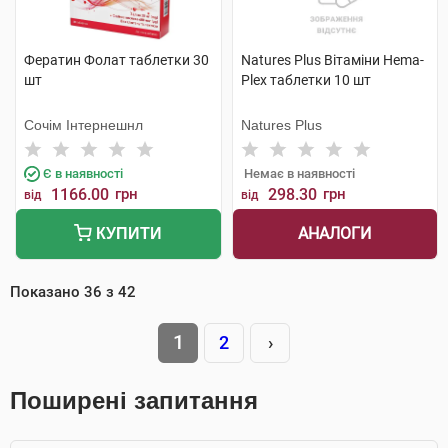
Фератин Фолат таблетки 30
Natures Plus Вітаміни Hema-
шт
Plex таблетки 10 шт
Сочім Інтернешнл
Natures Plus
Є в наявності
Немає в наявності
1166.00
грн
298.30
грн
від
від
АНАЛОГИ
КУПИТИ
Показано
36
з
42
1
2
›
Поширені запитання