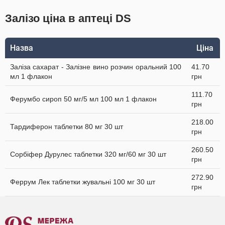
Залізо ціна в аптеці DS
Назва
Ціна
Заліза сахарат - Залізне вино розчин оральний 100
41.70
мл 1 флакон
грн
111.70
Ферумбо сироп 50 мг/5 мл 100 мл 1 флакон
грн
218.00
Тардиферон таблетки 80 мг 30 шт
грн
260.50
Сорбіфер Дурулес таблетки 320 мг/60 мг 30 шт
грн
272.90
Феррум Лек таблетки жувальні 100 мг 30 шт
грн