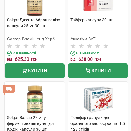
Solgar Джентл Айрон залізо
Тайфер капсули 30 шт
капсули 25 мг 90 шт
Солгар Вітамін енд Херб
Акнотіум ЗАТ
Є в наявності
Є в наявності
625.30
грн
638.00
грн
від
від
КУПИТИ
КУПИТИ
Solgar Залізо 27 мг у
Поліфер гранули для
ферментованій культурі
орального застосування 1,5
Коджі капсули 30 шт
г 28 стіків