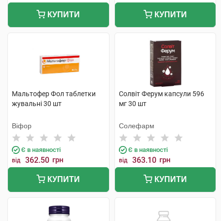
КУПИТИ
КУПИТИ
Мальтофер Фол таблетки
Солвіт Ферум капсули 596
жувальні 30 шт
мг 30 шт
Віфор
Солефарм
Є в наявності
Є в наявності
362.50
грн
363.10
грн
від
від
КУПИТИ
КУПИТИ