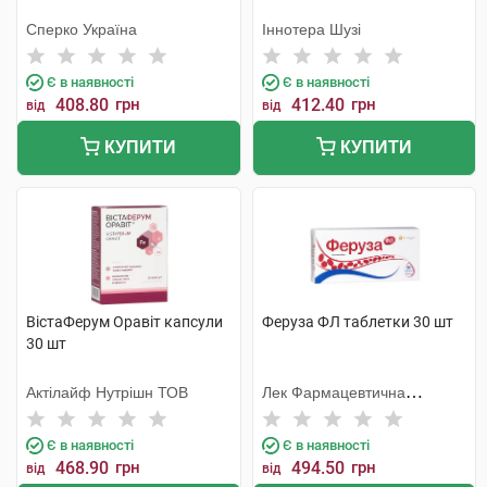
Сперко Україна
Іннотера Шузі
Є в наявності
Є в наявності
408.80
грн
412.40
грн
від
від
КУПИТИ
КУПИТИ
ВістаФерум Оравіт капсули
Феруза ФЛ таблетки 30 шт
30 шт
Актілайф Нутрішн ТОВ
Лек Фармацевтична
компанія
Є в наявності
Є в наявності
468.90
грн
494.50
грн
від
від