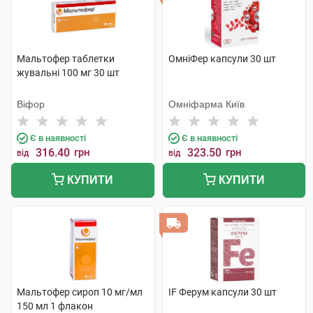
Мальтофер таблетки
ОмніФер капсули 30 шт
жувальні 100 мг 30 шт
Віфор
Омніфарма Київ
Є в наявності
Є в наявності
316.40
грн
323.50
грн
від
від
КУПИТИ
КУПИТИ
Мальтофер сироп 10 мг/мл
IF Ферум капсули 30 шт
150 мл 1 флакон