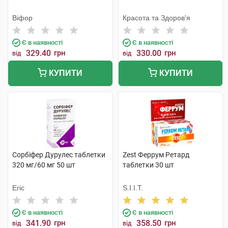
Віфор
Красота та Здоров'я
Є в наявності
Є в наявності
329.40
грн
330.00
грн
від
від
КУПИТИ
КУПИТИ
Сорбіфер Дурулес таблетки
Zest Феррум Ретард
320 мг/60 мг 50 шт
таблетки 30 шт
Егіс
S.I.I.T.
Є в наявності
Є в наявності
341.90
грн
358.50
грн
від
від