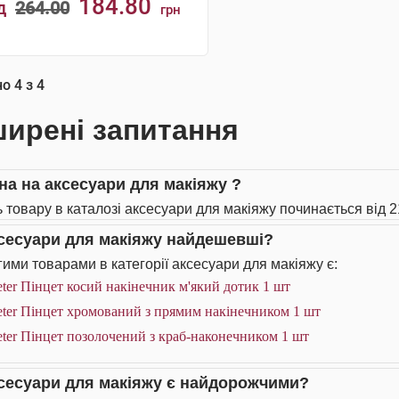
184.80
д
264.00
грн
КУПИТИ
но
4
з
4
ирені запитання
іна на аксесуари для макіяжу ?
ь товару в каталозі аксесуари для макіяжу починається від 2
ксесуари для макіяжу найдешевші?
ими товарами в категорії аксесуари для макіяжу є:
ter Пінцет косий накінечник м'який дотик 1 шт
ter Пінцет хромований з прямим накінечником 1 шт
ter Пінцет позолочений з краб-наконечником 1 шт
ксесуари для макіяжу є найдорожчими?