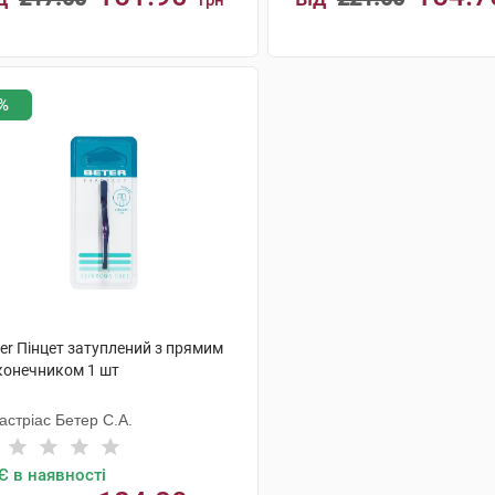
грн
КУПИТИ
КУПИТИ
%
er Пінцет затуплений з прямим
конечником 1 шт
астріас Бетер С.А.
Є в наявності