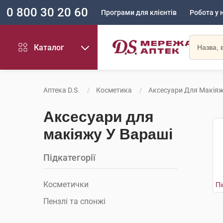
0 800 30 20 60
Програми для клієнтів
Робота у 
Каталог
Аптека D.S.
Косметика
Аксесуари Для Макія
Аксесуари для
макіяжу У Вараші
Підкатегорії
Косметички
Пензлі та спонжі