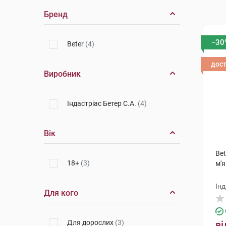
Бренд
−30
Beter
(4)
дос
Виробник
Індастріас Бетер С.А.
(4)
Вік
Bet
18+
(3)
м'я
Інд
Для кого
Для дорослих
(3)
ві