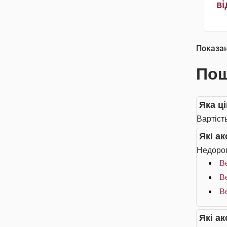
ві
Показа
Пош
Яка ц
Вартіст
Які а
Недорог
Be
Be
Be
Які а