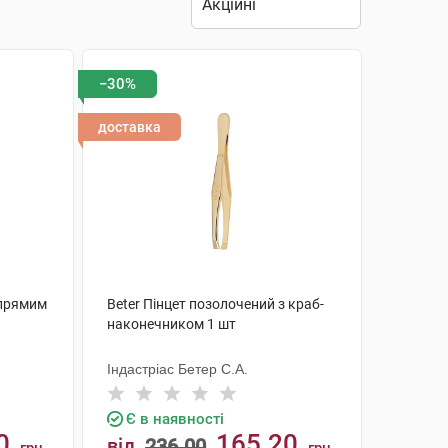
−30%
доставка
 прямим
Beter Пінцет позолочений з краб-
наконечником 1 шт
Індастріас Бетер С.А.
Є в наявності
0
165.20
від
236.00