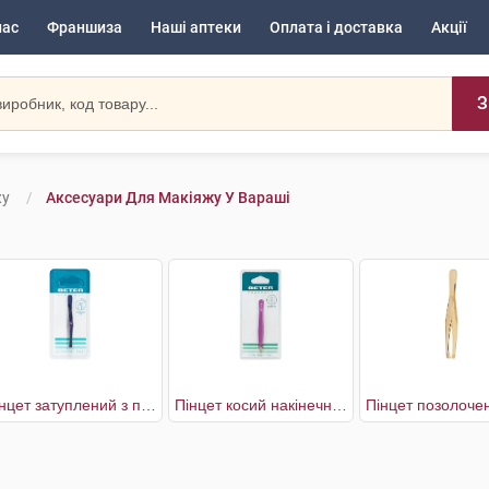
нас
Франшиза
Наші аптеки
Оплата і доставка
Акції
З
жу
Аксесуари Для Макіяжу У Вараші
Пінцет затуплений з прямим наконечником
Пінцет косий накінечник м'який дотик