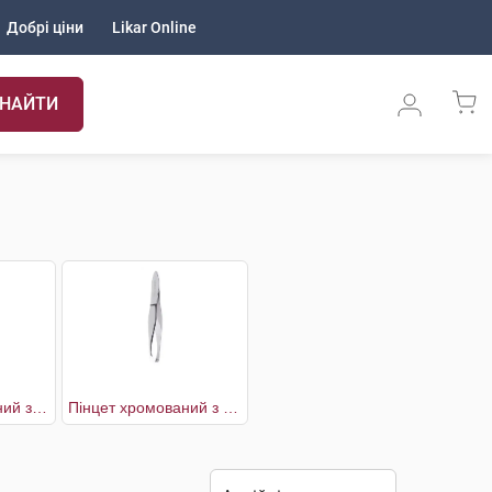
Добрі ціни
Likar Online
НАЙТИ
Пінцет позолочений з краб-наконечником
Пінцет хромований з прямим накінечником