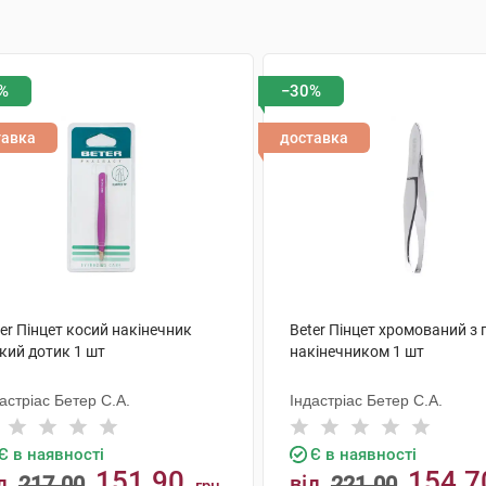
%
−30%
тавка
доставка
er Пінцет косий накінечник
Beter Пінцет хромований з
кий дотик 1 шт
накінечником 1 шт
астріас Бетер С.А.
Індастріас Бетер С.А.
Є в наявності
Є в наявності
151.90
154.7
д
217.00
від
221.00