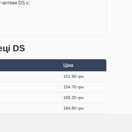
-аптеки DS є:
еці DS
Ціна
151.90 грн
154.70 грн
165.20 грн
184.80 грн