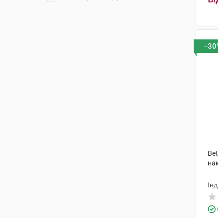
−30
Bet
на
Інд