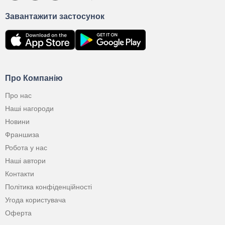
Завантажити застосунок
Про Компанію
Про нас
Наші нагороди
Новини
Франшиза
Робота у нас
Наші автори
Контакти
Політика конфіденційності
Угода користувача
Оферта