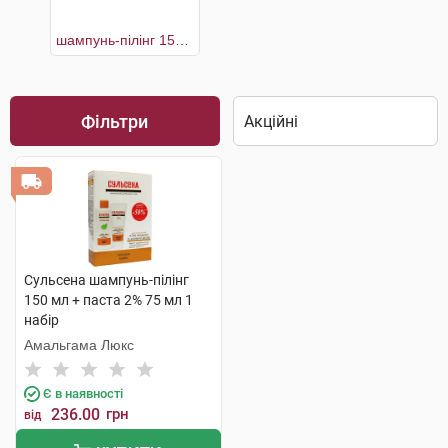
шампунь-пілінг 150 мл + паста 2% 75 мл
Фільтри
Сульсена шампунь-пілінг
150 мл + паста 2% 75 мл 1
набір
Амальгама Люкс
Є в наявності
236.00
грн
від