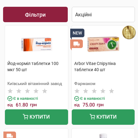
Фільтри
NEW
Йод-норміл таблетки 100
Arbor Vitae Спіруліна
мкг 50 шт
таблетки 40 шт
Київський вітамінний завод
Фармаком
Є в наявності
Є в наявності
61.80
грн
75.00
грн
від
від
КУПИТИ
КУПИТИ