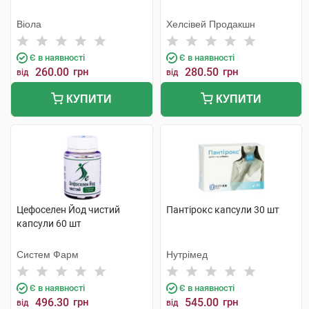
Віола
Хелсівей Продакшн
Є в наявності
Є в наявності
260.00
грн
280.50
грн
від
від
КУПИТИ
КУПИТИ
Цефоселен Йод чистий
Пантірокс капсули 30 шт
капсули 60 шт
Систем Фарм
Нутрімед
Є в наявності
Є в наявності
496.30
грн
545.00
грн
від
від