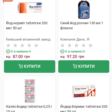
Йод-норміл таблетки 200
Синій йод розчин 130 мл 1
мкг 50 шт
флакон
Київський вітамінний завод
Компанія Дана, Я
Є в наявності
Є в наявності
87.00
грн
97.20
грн
від
від
КУПИТИ
КУПИТИ
Калію йодид таблетки 0,25 г
Йодид Фармак таблетки 200
10 шт
мкг 50 шт