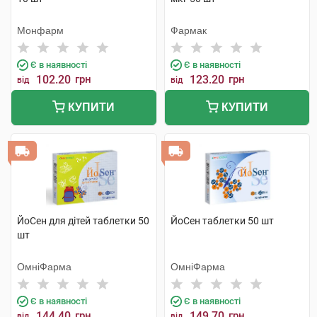
Монфарм
Фармак
Є в наявності
Є в наявності
102.20
грн
123.20
грн
від
від
КУПИТИ
КУПИТИ
ЙоСен для дітей таблетки 50
ЙоСен таблетки 50 шт
шт
ОмніФарма
ОмніФарма
Є в наявності
Є в наявності
144.40
грн
149.70
грн
від
від