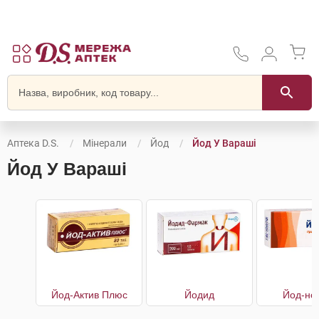
Аптека D.S.
Мінерали
Йод
Йод У Вараші
Йод У Вараші
Йод-Актив Плюс
Йодид
Йод-но