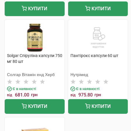
КУПИТИ
КУПИТИ
Solgar Спіруліна капсули 750
Пантірокс капсули 60 шт
мг 80 шт
Солгар Вітамін енд Херб
Нутрімед
Є в наявності
Є в наявності
681.00
грн
975.80
грн
від
від
КУПИТИ
КУПИТИ