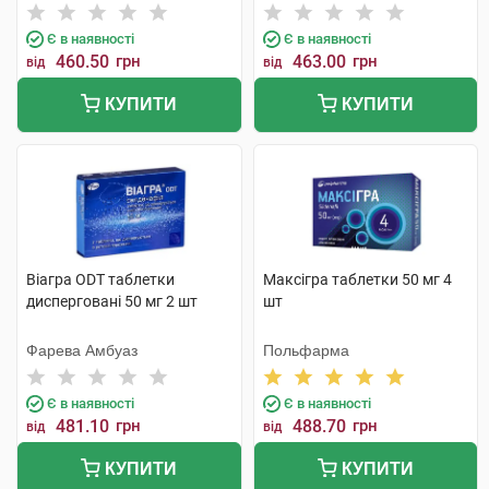
Є в наявності
Є в наявності
460.50
грн
463.00
грн
від
від
КУПИТИ
КУПИТИ
Віагра ODT таблетки
Максігра таблетки 50 мг 4
дисперговані 50 мг 2 шт
шт
Фарева Амбуаз
Польфарма
Є в наявності
Є в наявності
481.10
грн
488.70
грн
від
від
КУПИТИ
КУПИТИ