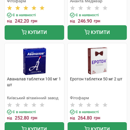
Фітофарм
Ананта Медікеар
Є в наявності
Є в наявності
242.20
грн
246.90
грн
від
від
КУПИТИ
КУПИТИ
Аваналав таблетки 100 мг 1
Еротон таблетки 50 мг 2 шт
шт
Київський вітамінний завод
Фітофарм
Є в наявності
Є в наявності
252.80
грн
264.80
грн
від
від
КУПИТИ
КУПИТИ