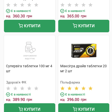
Байоледжі Індастрі Ко. Лтд
Є в наявності
Є в наявності
360.30
грн
365.00
грн
від
від
КУПИТИ
КУПИТИ
Супервіга таблетки 100 мг 4
Максігра драйв таблетки 20
шт
мг 2 шт
Здоров'я ФК
Польфарма
Є в наявності
Є в наявності
389.90
грн
396.00
грн
від
від
КУПИТИ
КУПИТИ