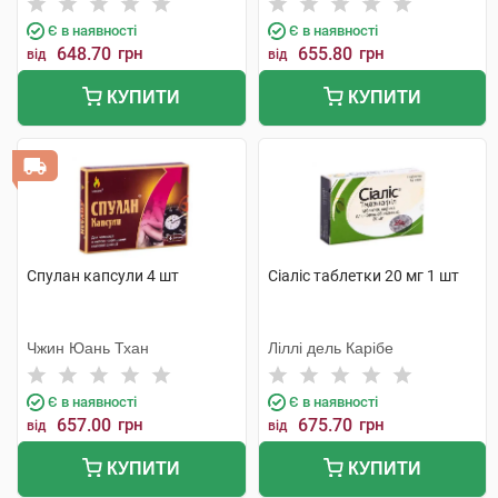
Є в наявності
Є в наявності
648.70
грн
655.80
грн
від
від
КУПИТИ
КУПИТИ
Спулан капсули 4 шт
Сіаліс таблетки 20 мг 1 шт
Чжин Юань Тхан
Ліллі дель Карібе
Є в наявності
Є в наявності
657.00
грн
675.70
грн
від
від
КУПИТИ
КУПИТИ