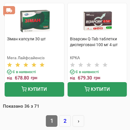
Зіман капсули 30 шт
Візарсин Q-Tab таблетки
дисперговані 100 мг 4 шт
Мега Лайфсайенсіз
КРКА
Є в наявності
Є в наявності
678.80
грн
679.30
грн
від
від
КУПИТИ
КУПИТИ
Показано
36
з
71
1
2
›