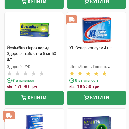
КУПИТИ
КУПИТИ
Йохімбіну гідрохлорид
XL-Супер капсули 4 шт
Здоров'я таблетки 5 мг 50
шт
Здоров'я ФК
ШеньЧжень Гонсен
Байоледжі Індастрі Ко. Лтд
Є в наявності
Є в наявності
176.80
грн
186.50
грн
від
від
КУПИТИ
КУПИТИ