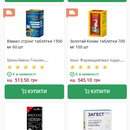
Вімакс стронг таблетки 1500
Золотий Коник таблетки 700
мг 60 шт
мг 100 шт
ШеньЧжень Гонсен
Іконг Фармацевтікал Індастрі
Байоледжі Індастрі Ко. Лтд
Ко
Є в наявності
Є в наявності
513.50
грн
545.10
грн
від
від
КУПИТИ
КУПИТИ