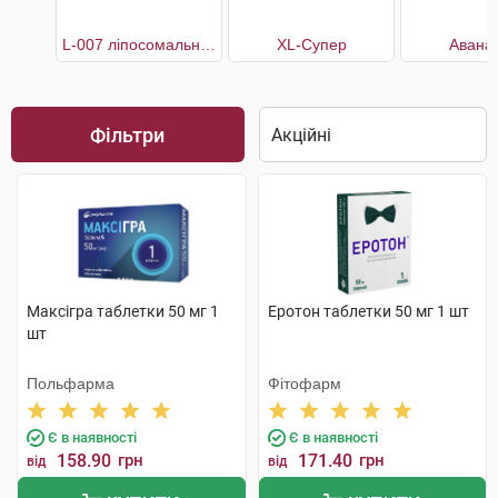
L-007 ліпосомальний
XL-Супер
Авана
Фільтри
Максігра таблетки 50 мг 1
Еротон таблетки 50 мг 1 шт
шт
Польфарма
Фітофарм
Є в наявності
Є в наявності
158.90
грн
171.40
грн
від
від