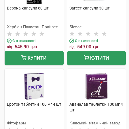
Верона капсули 60 шт
Загест капсули 30 шт
Хербіон Пакистан Прайвет
Біхелс
Є в наявності
Є в наявності
545.90
грн
549.00
грн
від
від
КУПИТИ
КУПИТИ
Еротон таблетки 100 мг 4 шт
Аваналав таблетки 100 мг 4
шт
Фітофарм
Київський вітамінний завод