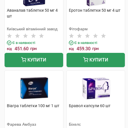
Аваналав таблетки 50 мг 4
Еротон таблетки 50 мг 4 шт
шт
Київський вітамінний завод
Фітофарм
Є в наявності
Є в наявності
451.60
грн
459.30
грн
від
від
КУПИТИ
КУПИТИ
Віагра таблетки 100 мг 1 шт
Бравол капсули 60 шт
Фарева Амбуаз
Біхелс