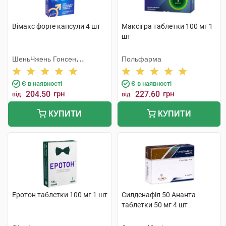
Вімакс форте капсули 4 шт
Максігра таблетки 100 мг 1
шт
ШеньЧжень Гонсен
Польфарма
Байоледжі Індастрі Ко. Лтд
Є в наявності
Є в наявності
204.50
грн
227.60
грн
від
від
КУПИТИ
КУПИТИ
Еротон таблетки 100 мг 1 шт
Силденафіл 50 Ананта
таблетки 50 мг 4 шт