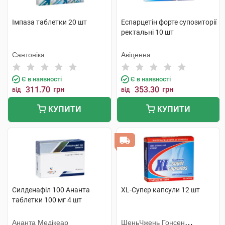
Імпаза таблетки 20 шт
Еспарцетін форте супозиторії
ректальні 10 шт
Сантоніка
Авіценна
Є в наявності
Є в наявності
311.70
грн
353.30
грн
від
від
КУПИТИ
КУПИТИ
Силденафіл 100 Ананта
XL-Супер капсули 12 шт
таблетки 100 мг 4 шт
Ананта Медікеар
ШеньЧжень Гонсен