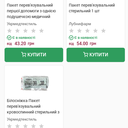
Пакет перев'язувальний
Пакет перев'язувальний
першої допомоги з однією
стерильний 1 шт
подушечкою медичний
стерильний 32смх17,5см 1
Укрмедтекстиль
Лубнифарм
шт
Є в наявності
Є в наявності
43.20
грн
54.00
грн
від
від
КУПИТИ
КУПИТИ
Білосніжка Пакет
перев'язувальний
кровоспинний стерильний з
однією подушкою 30 см х 30
Укрмедтекстиль
см 1 шт