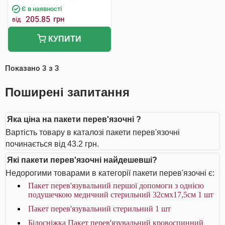
Є в наявності
205.85
грн
від
КУПИТИ
Показано
3
з
3
Поширені запитання
Яка ціна на пакети перев'язочні ?
Вартість товару в каталозі пакети перев'язочні
починається від 43.2 грн.
Які пакети перев'язочні найдешевші?
Недорогими товарами в категорії пакети перев'язочні є:
Пакет перев'язувальний першої допомоги з однією
подушечкою медичний стерильний 32смх17,5см 1 шт
Пакет перев'язувальний стерильний 1 шт
Білосніжка Пакет перев'язувальний кровоспинний