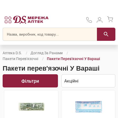
Аптека D.S.
Догляд За Ранами
Пакети Перев'язочні
Пакети Перев'язочні У Вараші
Пакети перев'язочні У Вараші
Фільтри