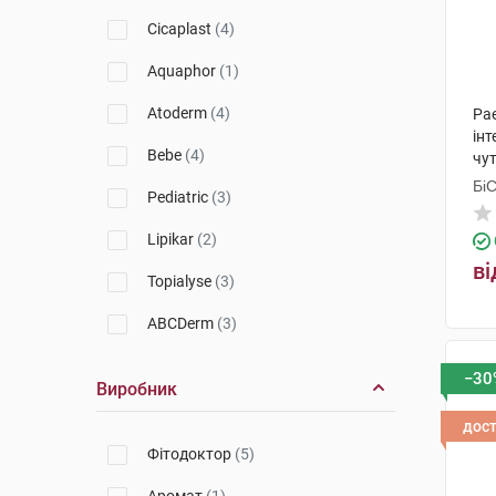
Cicaplast
(4)
Aquaphor
(1)
Atoderm
(4)
Pae
інт
Bebe
(4)
чут
Бі
Pediatric
(3)
Гр
Lipikar
(2)
ві
Topialyse
(3)
ABCDerm
(3)
−30
Виробник
дос
Фітодоктор
(5)