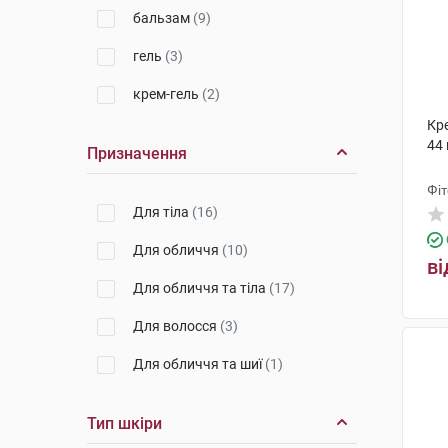
РЕСПУБЛІКА
(1)
бальзам
(9)
Лабораторія Біодерма
(6)
гель
(3)
Урьяж
(4)
крем-гель
(2)
Laboratorios Babe, S.L.
(3)
Кр
44 
Ляборатуар SVR
(3)
Призначення
НАОС Екобайолоджі
(1)
Фі
Для тіла
(16)
Для обличчя
(10)
ві
Для обличчя та тіла
(17)
Для волосся
(3)
Для обличчя та шиї
(1)
Тип шкіри