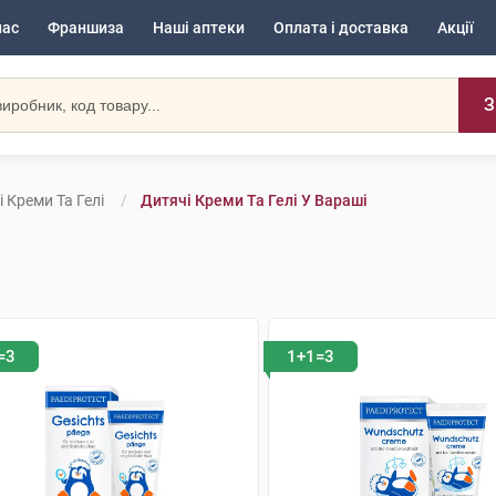
нас
Франшиза
Наші аптеки
Оплата і доставка
Акції
З
 Креми Та Гелі
Дитячі Креми Та Гелі У Вараші
=3
1+1=3