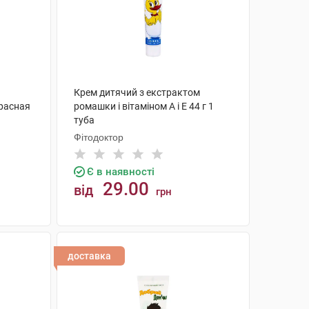
Крем дитячий з екстрактом
расная
ромашки і вітаміном А і Е 44 г 1
туба
Фітодоктор
Є в наявності
29.00
від
грн
КУПИТИ
доставка