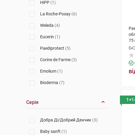
HiPP
(1)
La Roche-Posay
(6)
Weleda
(4)
Pae
обл
Eucerin
(1)
75 
Бі
Paediprotect
(5)
Гр
Corine de Farme
(3)
ві
Emolium
(1)
Bioderma
(7)
Uriage
(4)
1+1
Серія
Babe Laboratorios
(3)
SVR
(3)
Добра Ді/Добрий Денчик
(3)
Baby sanft
(1)