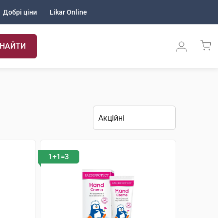
Добрі ціни
Likar Online
НАЙТИ
1+1=3