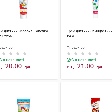
ем дитячий Червона шапочка
Крем дитячий Семицветик 4
г 1 туба
туба
тодоктор
Фітодоктор
Є в наявності
Є в наявності
20.00
21.00
д
від
грн
грн
КУПИТИ
КУПИТИ