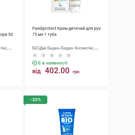
Paediprotect Крем дитячий для рук
кіри 50
75 мл 1 туба
тікс
БіСіДжі Баден-Баден Косметікс
Груп Гмбх
Є в наявності
402.00
від
грн
КУПИТИ
−30%