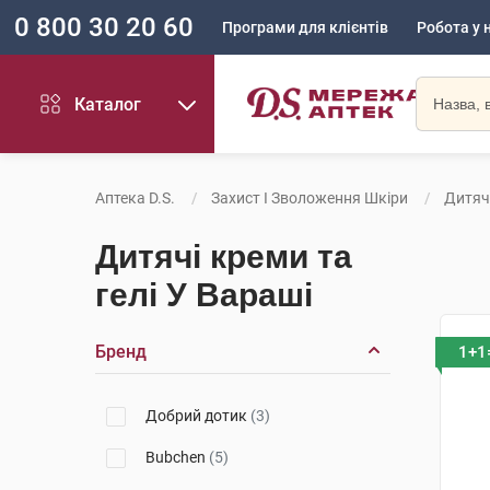
0 800 30 20 60
Програми для клієнтів
Робота у 
Каталог
Аптека D.S.
Захист І Зволоження Шкіри
Дитячі
Дитячі креми та
гелі У Вараші
Бренд
1+1
Добрий дотик
(3)
Bubchen
(5)