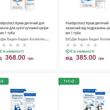
diprotect Крем дитячий для
Paediprotect Крем дитячий
иччя для сухої чутливої шкіри
захисний від подразнень ш
мл 1 туба
мл 1 туба
СіДжі Баден-Баден Косметікс
БіСіДжі Баден-Баден Косме
уп Гмбх
Груп Гмбх
Є в наявності
Є в наявності
368.00
385.00
д
від
грн
грн
КУПИТИ
КУПИТИ
=3
1+1=3