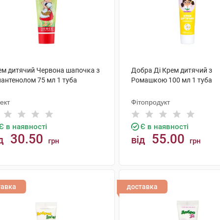
ем дитячий Червона шапочка з
Добра Ді Крем дитячий з
пантенолом 75 мл 1 туба
Ромашкою 100 мл 1 туба
ект
Фітопродукт
Є в наявності
Є в наявності
30.50
55.00
д
від
грн
грн
КУПИТИ
КУПИТИ
тавка
доставка