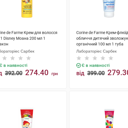
ine de Farme Крем для волосся
Corine de Farme Крем-флюї
 1 Disney Моана 200 мл 1
обличчя дитячий зволожу
акон
органічний 100 мл 1 туба
бораторіес Сарбек
Лабораторіес Сарбек
Є в наявності
Є в наявності
274.40
279.3
д
392.00
від
399.00
грн
КУПИТИ
КУПИТИ