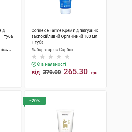
від
Corine de Farme Крем під підгузник
 1 туба
заспокійливий Органічний 100 мл
1 туба
тікс
Лабораторіес Сарбек
Є в наявності
265.30
від
379.00
грн
КУПИТИ
−20%