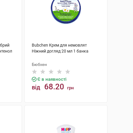
обрий
Bubchen Крем для немовлят
нтенол
Ніжний догляд 20 мл 1 банка
Бюбхен
Є в наявності
68.20
від
грн
КУПИТИ