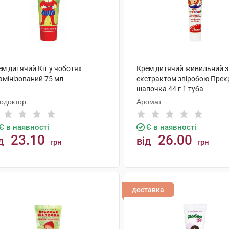
м дитячий Кіт у чоботях
Крем дитячий живильний з
амінізований 75 мл
екстрактом звіробою Прек
шапочка 44 г 1 туба
тодоктор
Аромат
Є в наявності
Є в наявності
23.10
26.00
д
від
грн
грн
КУПИТИ
КУПИТИ
доставка