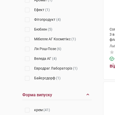
Аромат
(1)
Ефект
(1)
Фітопродукт
(4)
Бюбхен
(5)
Cor
3 в
Мібелле АГ Косметікс
(1)
фл
Ла
Ля Рош-Позе
(6)
Веледа АГ
(4)
ві
Евродраг Лабораторіз
(1)
Байєрсдорф
(1)
БіСіДжі Баден-Баден Косметікс
Груп Гмбх
(5)
Форма випуску
Лабораторіес Сарбек
(3)
крем
(41)
КОСМОНДЕ А.С. ЧЕСЬКА