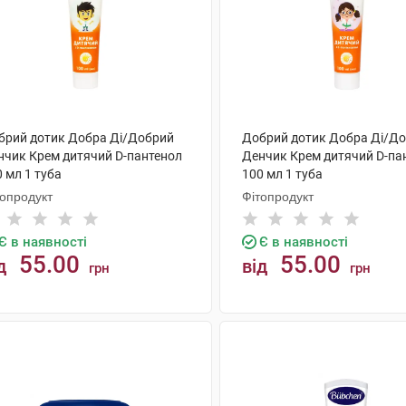
брий дотик Добра Ді/Добрий
Добрий дотик Добра Ді/Д
нчик Крем дитячий D-пантенол
Денчик Крем дитячий D-па
 мл 1 туба
100 мл 1 туба
топродукт
Фітопродукт
Є в наявності
Є в наявності
55.00
55.00
д
від
грн
грн
КУПИТИ
КУПИТИ