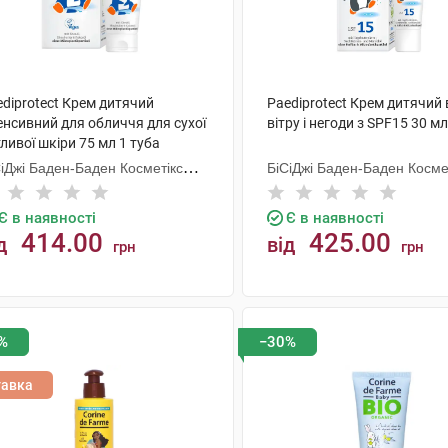
diprotect Крем дитячий
Paediprotect Крем дитячий 
енсивний для обличчя для сухої
вітру і негоди з SPF15 30 мл
ливої шкіри 75 мл 1 туба
СіДжі Баден-Баден Косметікс
БіСіДжі Баден-Баден Косме
уп Гмбх
Груп Гмбх
Є в наявності
Є в наявності
414.00
425.00
д
від
грн
грн
КУПИТИ
КУПИТИ
%
−30%
тавка