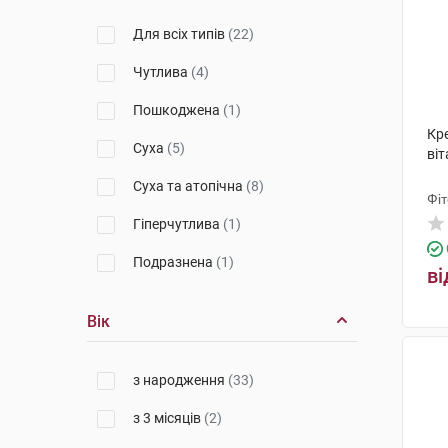
Для всіх типів
(22)
Чутлива
(4)
Пошкоджена
(1)
Кре
Суха
(5)
віт
Суха та атопічна
(8)
Фі
Гіперчутлива
(1)
Подразнена
(1)
ві
Вік
з народження
(33)
з 3 місяців
(2)