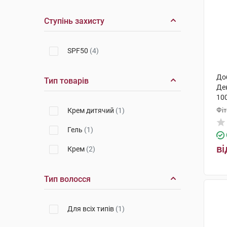
Ступінь захисту
SPF50
(4)
До
Тип товарів
Де
100
Фі
Крем дитячий
(1)
Гель
(1)
ві
Крем
(2)
Тип волосся
Для всіх типів
(1)