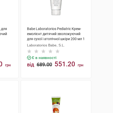
д для
Babe Laboratorios Pediatric Крем-
ючий
емолієнт дитячий зволожуючий
для сухої і атопічної шкіри 200 мл 1
туба
Laboratorios Babe, S.L.
Є в наявності
0
551.20
від
689.00
грн
грн
КУПИТИ