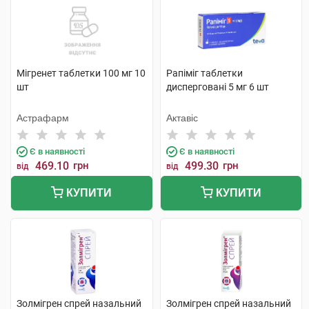
Мігренет таблетки 100 мг 10
Рапіміг таблетки
шт
дисперговані 5 мг 6 шт
Астрафарм
Актавіс
Є в наявності
Є в наявності
469.10
грн
499.30
грн
від
від
КУПИТИ
КУПИТИ
Золмігрен спрей назальний
Золмігрен спрей назальний