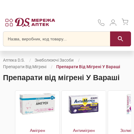
Аптека D.S.
Знеболюючі Засоби
Препарати Від Мігрені
Препарати Від Мігрені У Вараші
Препарати від мігрені У Вараші
Амігрен
Антимігрен
Золміг