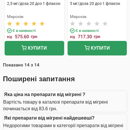
2,5 мг/доза 20 доз 1 флакон
5 мг/доза 20 доз 1 флакон
Мікрохім
Мікрохім
Є в наявності
Є в наявності
575.60
грн
717.30
грн
від
від
КУПИТИ
КУПИТИ
Показано
14
з
14
Поширені запитання
Яка ціна на препарати від мігрені ?
Вартість товару в каталозі препарати від мігрені
починається від 83.6 грн.
Які препарати від мігрені найдешевші?
Недорогими товарами в категорії препарати від мігрені