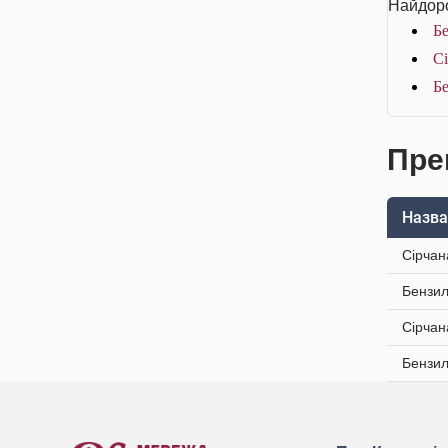
Найдоро
Бе
Сі
Бе
Пре
Назва
Сірчан
Бензил
Сірчан
Бензил