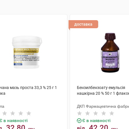
доставка
чана мазь проста 33,3 % 25 г 1
Бензилбензоату емульсія
нка
нашкірна 20 % 50 г 1 флако
ола
ДКП Фармацевтична фабр
Є в наявності
Є в наявності
32.80
42.20
д
від