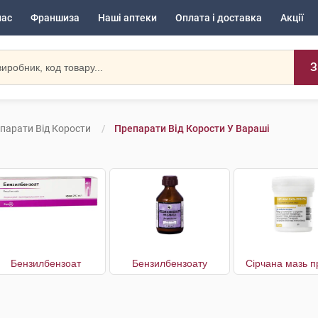
нас
Франшиза
Наші аптеки
Оплата і доставка
Акції
З
парати Від Корости
Препарати Від Корости У Вараші
Бензилбензоат
Бензилбензоату
Сірчана мазь п