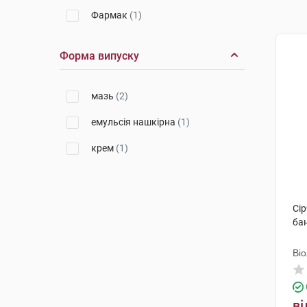
Фармак
(1)
Форма випуску
мазь
(2)
емульсія нашкірна
(1)
крем
(1)
Сір
ба
Ві
ві