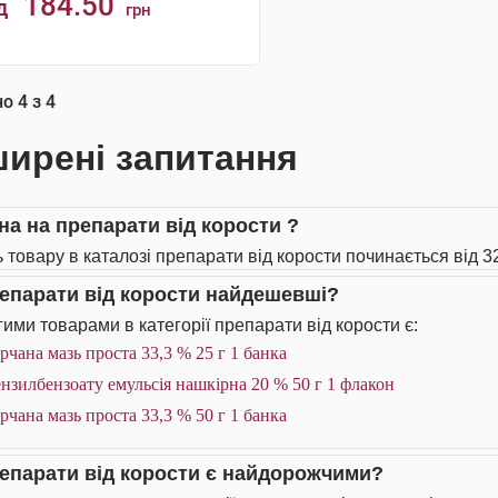
184.50
д
грн
КУПИТИ
но
4
з
4
ирені запитання
іна на препарати від корости ?
ь товару в каталозі препарати від корости починається від 32
репарати від корости найдешевші?
ими товарами в категорії препарати від корости є:
рчана мазь проста 33,3 % 25 г 1 банка
нзилбензоату емульсія нашкірна 20 % 50 г 1 флакон
рчана мазь проста 33,3 % 50 г 1 банка
репарати від корости є найдорожчими?