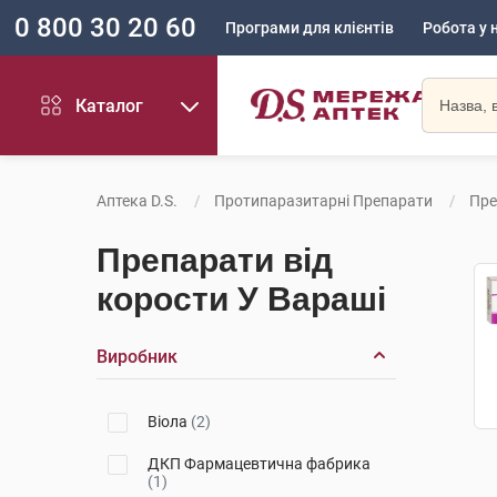
0 800 30 20 60
Програми для клієнтів
Робота у 
Каталог
Аптека D.S.
Протипаразитарні Препарати
Пре
Препарати від
корости У Вараші
Виробник
Віола
(2)
ДКП Фармацевтична фабрика
(1)