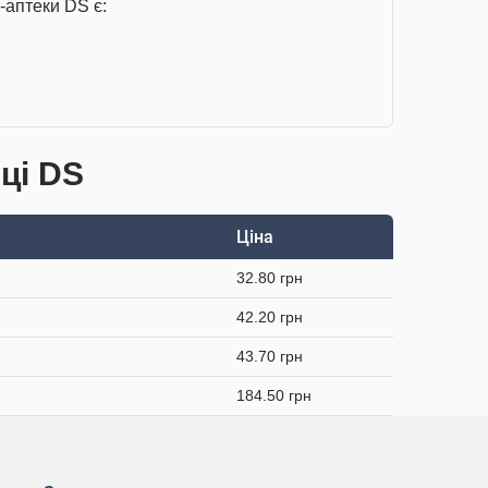
-аптеки DS є:
ці DS
Ціна
32.80 грн
42.20 грн
43.70 грн
184.50 грн