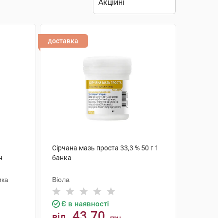
доставка
Сірчана мазь проста 33,3 % 50 г 1
н
банка
ика
Віола
Є в наявності
43.70
від