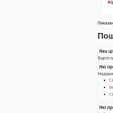
ві
Показа
Пош
Яка ц
Вартіст
Які п
Недорог
Сі
Бе
Сі
Які п