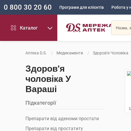
0 800 30 20 60
Програми для клієнтів
Робота у 
Каталог
Аптека D.S.
Медикаменти
Здоров'я Чоловіка
Здоров'я
чоловіка У
Вараші
Підкатегорії
Препарати від аденоми простати
Препарати від простатиту