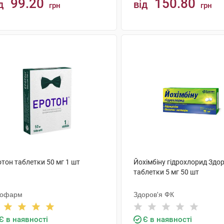
99.20
150.80
д
від
грн
грн
КУПИТИ
КУПИТИ
тон таблетки 50 мг 1 шт
Йохімбіну гідрохлорид Здор
таблетки 5 мг 50 шт
тофарм
Здоров'я ФК
Є в наявності
Є в наявності