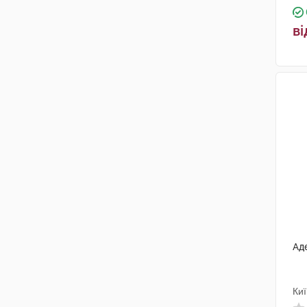
Нутрімед
(7)
Лабораторіос Леон Фарма
(3)
ві
САГ Мануфактурінг
(1)
Гетеро Лабз
(1)
Фармак
(2)
Зентіва
(1)
Фарма-Дерма
(1)
Фармасі Лабораторіз
(1)
Софарма
(2)
Чжин Юань Тхан
(1)
Аде
КРКА
(1)
Мега Лайфсайенсіз
(1)
Киї