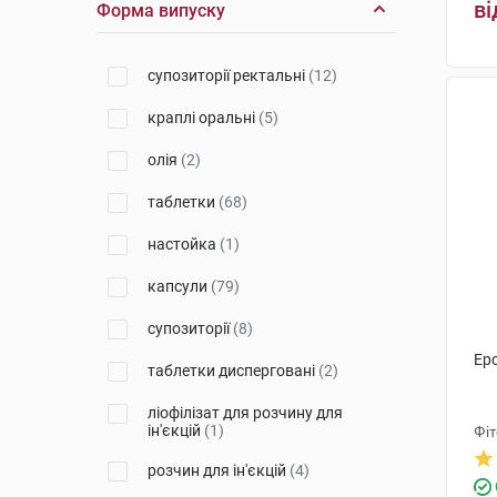
ві
Форма випуску
Борщагівський ХФЗ
(1)
супозиторії ректальні
(12)
Ананта Медікеар
(4)
краплі оральні
(5)
Київський вітамінний завод
(5)
олія
(2)
Менаріні-Фон Хейден
(1)
таблетки
(68)
Гербаполь Варшава
(1)
настойка
(1)
Фарева Амбуаз
(6)
капсули
(79)
Сантоніка
(2)
супозиторії
(8)
Форсаж плюс
(1)
Еро
таблетки дисперговані
(2)
Стада Арцнайміттель
(1)
ліофілізат для розчину для
Алкалоїд АД-Скоп'є
(2)
ін'єкцій
(1)
Фі
Маклеодс Фармасьютикалс
(1)
розчин для ін'єкцій
(4)