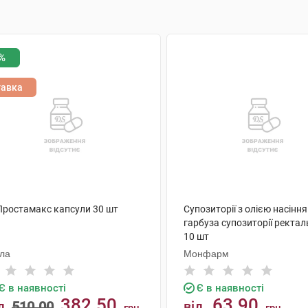
%
тавка
 Простамакс капсули 30 шт
Супозиторії з олією насіння
гарбуза супозиторії ректаль
10 шт
ола
Монфарм
Є в наявності
Є в наявності
382.50
63.90
д
510.00
від