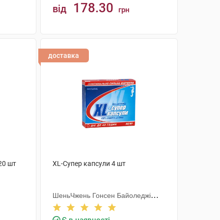
178.30
від
грн
КУПИТИ
доставка
20 шт
XL-Супер капсули 4 шт
ШеньЧжень Гонсен Байоледжі
Індастрі Ко. Лтд