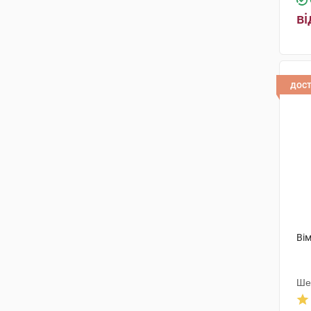
Юнік Фармасьютикал
ві
Лабораторіз
(1)
Елемент здоров'я
(1)
Ріхард Біттнер
(3)
дос
Бовіос фарм
(5)
Харківська фармацевтична
фабрика
(2)
Лабораторія Ліконса
(1)
Галенікум ХЕЛС, С.Л.
(2)
Віола
(1)
Вім
Сінтера Др. Фрідріхс
(1)
Біофарма
(3)
Ше
Лабораторіос Віренс С.Л.
(1)
Інд