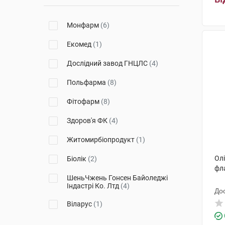
Монфарм
(6)
Екомед
(1)
Дослідний завод ГНЦЛС
(4)
Польфарма
(8)
Фітофарм
(8)
Здоров'я ФК
(4)
Житомирбіопродукт
(1)
Олі
Біолік
(2)
фл
ШеньЧжень Гонсен Байоледжі
Індастрі Ко. Лтд
(4)
До
Віларус
(1)
Технолог
(3)