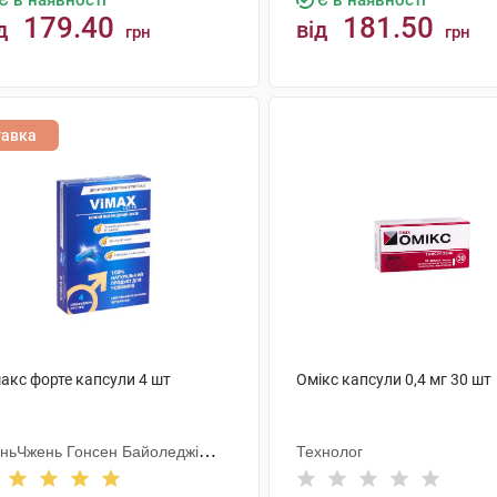
Є в наявності
Є в наявності
179.40
181.50
д
від
грн
грн
КУПИТИ
КУПИТИ
тавка
акс форте капсули 4 шт
Омікс капсули 0,4 мг 30 шт
ньЧжень Гонсен Байоледжі
Технолог
астрі Ко. Лтд