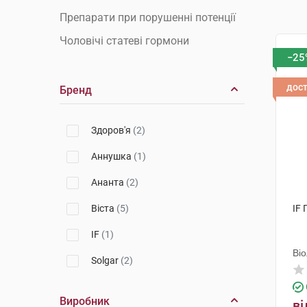
Препарати при порушенні потенції
Чоловічі статеві гормони
−25
дос
Бренд
Здоров'я
(2)
Аннушка
(1)
Ананта
(2)
Віста
(5)
IF
IF
(1)
Ві
Solgar
(2)
Виробник
ві