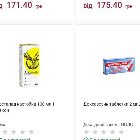
171.40
175.40
д
від
грн
грн
КУПИТИ
КУПИТИ
осталад настойка 100 мл 1
Доксазозин таблетки 2 мг 
акон
лік
Дослідний завод ГНЦЛС