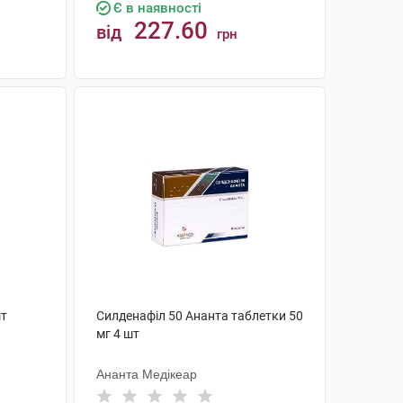
Є в наявності
227.60
від
грн
КУПИТИ
шт
Силденафіл 50 Ананта таблетки 50
мг 4 шт
Ананта Медікеар