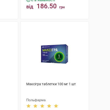
Є в наявності
186.50
від
грн
КУПИТИ
Максігра таблетки 100 мг 1 шт
Польфарма