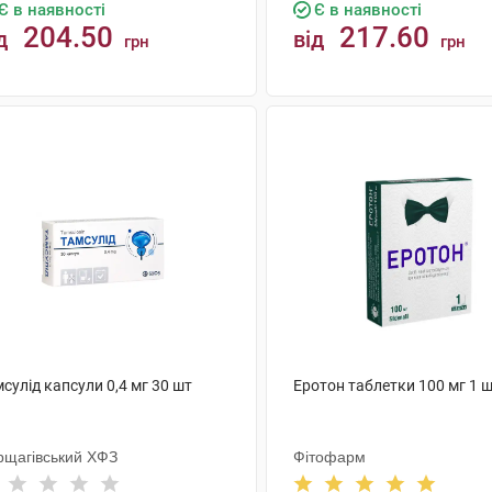
Є в наявності
Є в наявності
204.50
217.60
д
від
грн
грн
КУПИТИ
КУПИТИ
сулід капсули 0,4 мг 30 шт
Еротон таблетки 100 мг 1 
рщагівський ХФЗ
Фітофарм