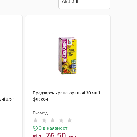
Предзарен краплі оральні 30 мл 1
ні 0,5 г
флакон
Екомед
Є в наявності
76.50
від