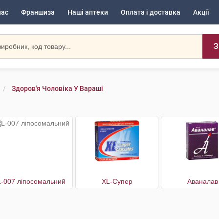
нас
Франшиза
Наші аптеки
Оплата і доставка
Акції
З
Здоров'я Чоловіка У Вараші
L-007 ліпосомальний
XL-Супер
Аваналав