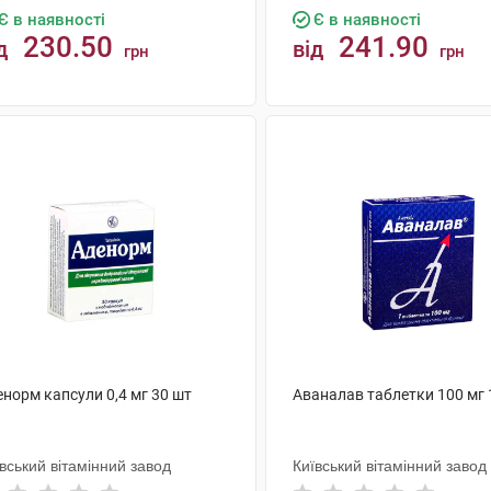
Є в наявності
Є в наявності
230.50
241.90
д
від
грн
грн
КУПИТИ
КУПИТИ
норм капсули 0,4 мг 30 шт
Аваналав таблетки 100 мг 
вський вітамінний завод
Київський вітамінний завод