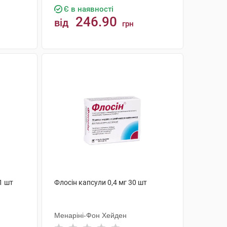
Є в наявності
246.90
від
грн
КУПИТИ
1 шт
Флосін капсули 0,4 мг 30 шт
Менаріні-Фон Хейден