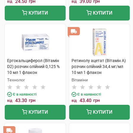
24.50
грн
39.00
грн
від
від
КУПИТИ
КУПИТИ
Ергокальциферол (Вітамін
Ретинолу ацетат (Вітамін A)
D2) розчин олійний 0,125 %
розчин олійний 34,4 мг/мл
10 мл 1 флакон
10 мл 1 флакон
Технолог
Вітаміни
Є в наявності
Є в наявності
43.30
грн
43.40
грн
від
від
КУПИТИ
КУПИТИ