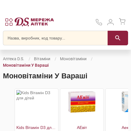
Аптека D.S.
Вітаміни
Моновітаміни
Моновітаміни У Вараші
Моновітаміни У Вараші
Kids Вітамін D3 для дітей
АЕвіт
Аеко