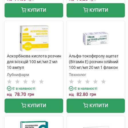
КУПИТИ
КУПИТИ
Аскорбінова кислота розчин
Альфа-токоферолу ацетат
для ін'єкцій 100 мг/мл 2 мл
(Вітамін E) розчин олійний
10 ампул
100 мг/мл 20 мл 1 флакон
Лубнифарм
Технолог
Є в наявності
Є в наявності
78.70
грн
82.80
грн
від
від
КУПИТИ
КУПИТИ