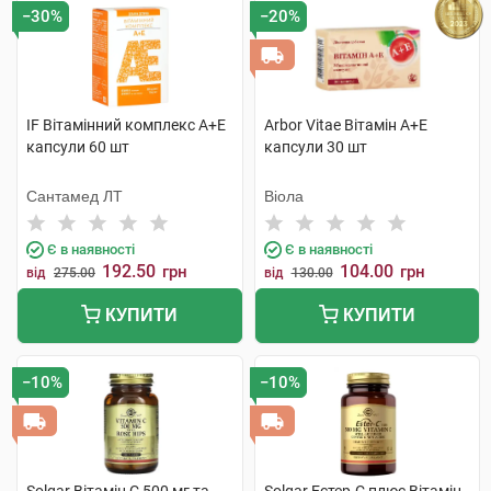
−30%
−20%
IF Вітамінний комплекс А+Е
Arbor Vitae Вітамін A+Е
капсули 60 шт
капсули 30 шт
Сантамед ЛТ
Віола
Є в наявності
Є в наявності
192.50
104.00
грн
грн
від
275.00
від
130.00
КУПИТИ
КУПИТИ
−10%
−10%