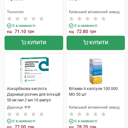
Технолог
Київський вітамінний завод
Є в наявності
Є в наявності
71.10
грн
72.80
грн
від
від
КУПИТИ
КУПИТИ
Аскорбінова кислота
Вітамін A капсули 100 000
Дарниця розчин для ін'єкцій
МО 50 шт
50 мг/мл 2 мл 10 ампул
Дарниця ФФ
Київський вітамінний завод
Є в наявності
Є в наявності
77.00
грн
78.20
грн
від
від