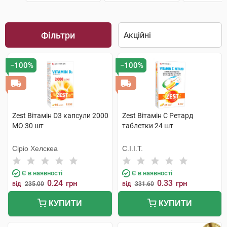
Фільтри
−100%
−100%
Zest Вітамін D3 капсули 2000
Zest Вітамін C Ретард
МО 30 шт
таблетки 24 шт
Сіріо Хелскеа
С.І.І.Т.
Є в наявності
Є в наявності
0.24
0.33
грн
грн
від
235.00
від
331.60
КУПИТИ
КУПИТИ