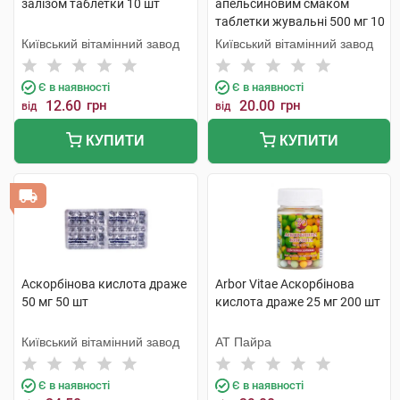
залізом таблетки 10 шт
апельсиновим смаком
таблетки жувальні 500 мг 10
шт
Київський вітамінний завод
Київський вітамінний завод
Є в наявності
Є в наявності
12.60
грн
20.00
грн
від
від
КУПИТИ
КУПИТИ
Аскорбінова кислота драже
Arbor Vitae Аскорбінова
50 мг 50 шт
кислота драже 25 мг 200 шт
Київський вітамінний завод
АТ Пайра
Є в наявності
Є в наявності