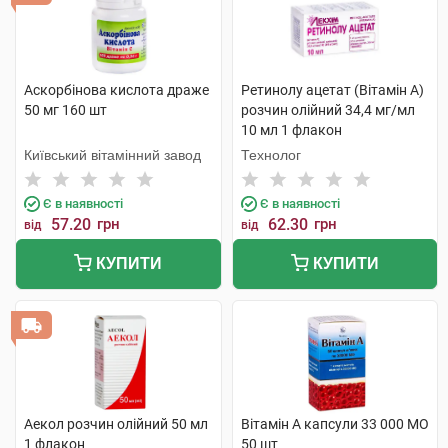
Аскорбінова кислота драже
Ретинолу ацетат (Вітамін A)
50 мг 160 шт
розчин олійний 34,4 мг/мл
10 мл 1 флакон
Київський вітамінний завод
Технолог
Є в наявності
Є в наявності
57.20
грн
62.30
грн
від
від
КУПИТИ
КУПИТИ
Аекол розчин олійний 50 мл
Вітамін A капсули 33 000 МО
1 флакон
50 шт