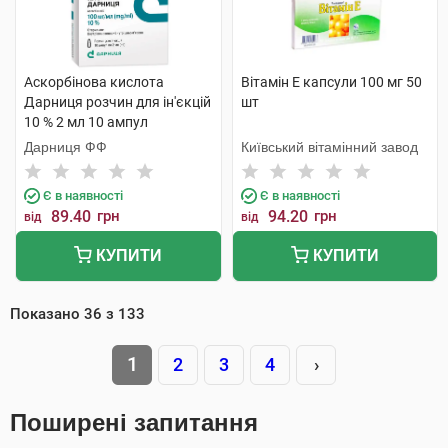
Аскорбінова кислота
Вітамін E капсули 100 мг 50
Дарниця розчин для ін'єкцій
шт
10 % 2 мл 10 ампул
Дарниця ФФ
Київський вітамінний завод
Є в наявності
Є в наявності
89.40
грн
94.20
грн
від
від
КУПИТИ
КУПИТИ
Показано
36
з
133
1
2
3
4
›
Поширені запитання