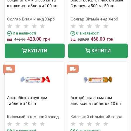
Solgar Вітамін C 500 мг та
Solgar Естер-С плюс Вітамін
шипшина таблетки 100 шт
С капсули 500 мг 50 шт
Солгар Вітамін енд Херб
Солгар Вітамін енд Херб
Є в наявності
Є в наявності
423.00
468.00
грн
грн
від
470.00
від
520.00
КУПИТИ
КУПИТИ
Аскорбінка з цукром
Аскорбінка зі смаком
таблетки 10 шт
апельсина таблетки 10 шт
Київський вітамінний завод
Київський вітамінний завод
Є в наявності
Є в наявності