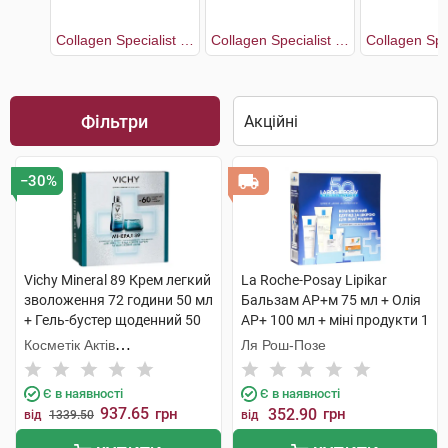
Collagen Specialist 16 Антивіковий догляд
Collagen Specialist 16 Крем денний з ко-бондинг 50 мл + Крем нічний 50 мл
Фільтри
−30%
Vichy Mineral 89 Крем легкий
La Roche-Posay Lipikar
зволоження 72 години 50 мл
Бальзам AP+м 75 мл + Олія
+ Гель-бустер щоденний 50
AP+ 100 мл + міні продукти 1
мл 1 набір
набір
Косметік Актів
Ля Рош-Позе
Інтернаціональ
Є в наявності
Є в наявності
937.65
грн
352.90
грн
від
1339.50
від