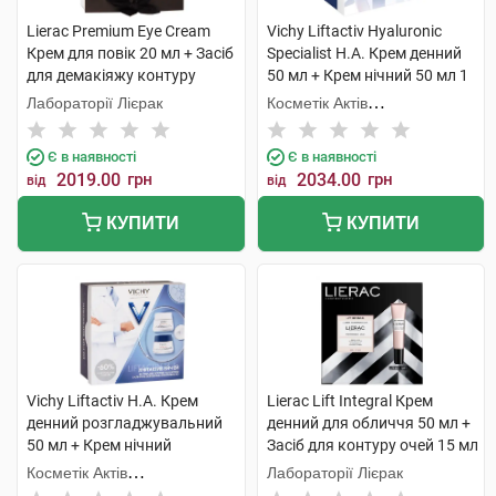
Lierac Premium Eye Cream
Vichy Liftactiv Hyaluronic
Крем для повік 20 мл + Засіб
Specialist H.A. Крем денний
для демакіяжу контуру
50 мл + Крем нічний 50 мл 1
очей100мл 1 набір
набір
Лабораторії Лієрак
Косметік Актів
Інтернаціональ
Є в наявності
Є в наявності
2019.00
грн
2034.00
грн
від
від
КУПИТИ
КУПИТИ
Vichy Liftactiv H.A. Крем
Lierac Lift Integral Крем
денний розгладжувальний
денний для обличчя 50 мл +
50 мл + Крем нічний
Засіб для контуру очей 15 мл
розгладжувальний 50 мл 1
1 набір
Косметік Актів
Лабораторії Лієрак
набір
Інтернаціональ