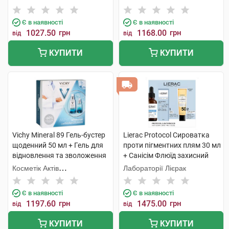
мл 1 набір
Інтернаціональ
Інтернаціональ
Є в наявності
Є в наявності
1027.50
грн
1168.00
грн
від
від
КУПИТИ
КУПИТИ
Vichy Mineral 89 Гель-бустер
Lierac Protocol Сироватка
щоденний 50 мл + Гель для
проти пігментних плям 30 мл
відновлення та зволоження
+ Санісім Флюїд захисний
шкіри навколо очей 15 мл 1
SPF 50+ 25мл 1 набір
Косметік Актів
Лабораторії Лієрак
набір
Інтернаціональ
Є в наявності
Є в наявності
1197.60
грн
1475.00
грн
від
від
КУПИТИ
КУПИТИ