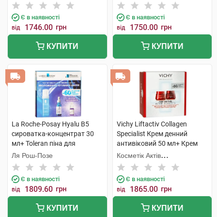
набір
Є в наявності
Є в наявності
1746.00
грн
1750.00
грн
від
від
КУПИТИ
КУПИТИ
La Roche-Posay Hyalu B5
Vichy Liftactiv Collagen
сироватка-концентрат 30
Specialist Крем денний
мл+ Toleran піна для
антивіковий 50 мл+ Крем
очищення шкіри 150 мл +
нічний антивіковий 50 мл 1
Ля Рош-Позе
Косметік Актів
подарунок 1 набір
набір
Інтернаціональ
Є в наявності
Є в наявності
1809.60
грн
1865.00
грн
від
від
КУПИТИ
КУПИТИ