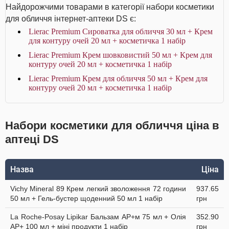
Найдорожчими товарами в категорії набори косметики
для обличчя інтернет-аптеки DS є:
Lierac Premium Сироватка для обличчя 30 мл + Крем
для контуру очей 20 мл + косметичка 1 набір
Lierac Premium Крем шовковистий 50 мл + Крем для
контуру очей 20 мл + косметичка 1 набір
Lierac Premium Крем для обличчя 50 мл + Крем для
контуру очей 20 мл + косметичка 1 набір
Набори косметики для обличчя ціна в
аптеці DS
Назва
Ціна
Vichy Mineral 89 Крем легкий зволоження 72 години
937.65
50 мл + Гель-бустер щоденний 50 мл 1 набір
грн
La Roche-Posay Lipikar Бальзам AP+м 75 мл + Олія
352.90
AP+ 100 мл + міні продукти 1 набір
грн