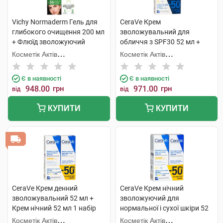
Vichy Normaderm Гель для
CeraVe Крем
глибокого очищення 200 мл
зволожувальний для
+ Флюїд зволожуючий
обличчя з SPF30 52 мл +
подвійної дії 1 набір
Крем для шкіри навколо
Косметік Актів
Косметік Актів
очей 14 мл 1 набір
Інтернаціональ
Інтернаціональ
Є в наявності
Є в наявності
948.00
грн
971.00
грн
від
від
КУПИТИ
КУПИТИ
CeraVe Крем денний
CeraVe Крем нічний
зволожувальний 52 мл +
зволожуючий для
Крем нічний 52 мл 1 набір
нормальної і сухої шкіри 52
мл + Крем денний SPF50 52
Косметік Актів
Косметік Актів