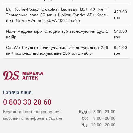
La Roche-Posay Cicaplast Бальзам B5+ 40 мл +
423.00
Термальна вода 50 мл + Lipikar Syndet AP+ Крем-
грн
гель 15 мл + AntheliosUVA 400 1 набір
Nuxe Медова мрія Стік для губ зволожуючий Дуо 1
549.00
набір
грн
CeraVe Емульсія очищувальна зволожувальна 236
651.00
мл+ молочко зволожувальне 236 мл 1 набір
грн
Гаряча лінія
0 800 30 20 60
Безкоштовно зі стаціонарних і
Будні:
8:00 - 21:00
мобільних телефонів в Україні
Сб:
9:00 - 20:00
Нд:
10:00 - 20:00