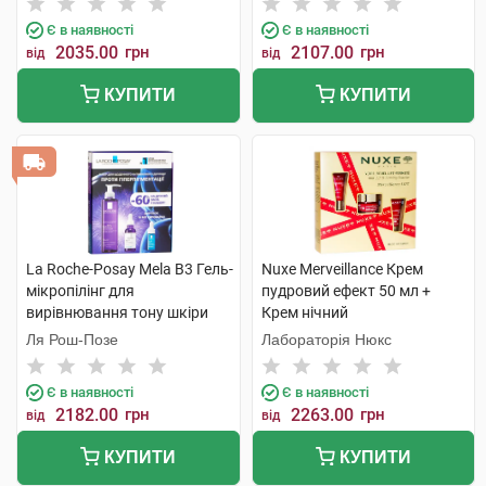
Є в наявності
Є в наявності
2035.00
грн
2107.00
грн
від
від
КУПИТИ
КУПИТИ
La Roche-Posay Mela B3 Гель-
Nuxe Merveillance Крем
мікропілінг для
пудровий ефект 50 мл +
вирівнювання тону шкіри
Крем нічний
обличчя 200 мл + Сироватка
концентрований 15 мл +
Ля Рош-Позе
Лабораторія Нюкс
концентрат 30 мл +
Крем для контуру очей 15 мл
подарунок 1 набір
1 набір
Є в наявності
Є в наявності
2182.00
грн
2263.00
грн
від
від
КУПИТИ
КУПИТИ