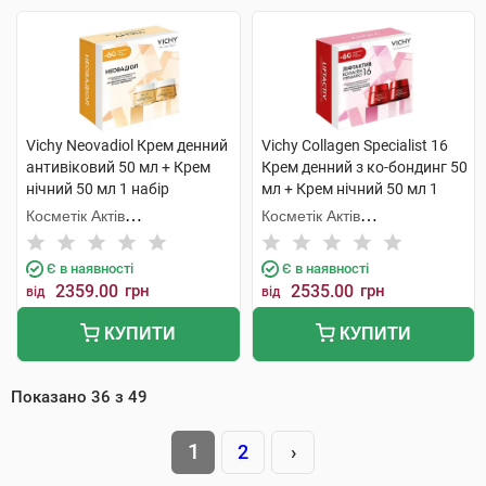
Vichy Neovadiol Крем денний
Vichy Collagen Specialist 16
антивіковий 50 мл + Крем
Крем денний з ко-бондинг 50
нічний 50 мл 1 набір
мл + Крем нічний 50 мл 1
набір
Косметік Актів
Косметік Актів
Інтернаціональ
Інтернаціональ
Є в наявності
Є в наявності
2359.00
грн
2535.00
грн
від
від
КУПИТИ
КУПИТИ
Показано
36
з
49
1
2
›