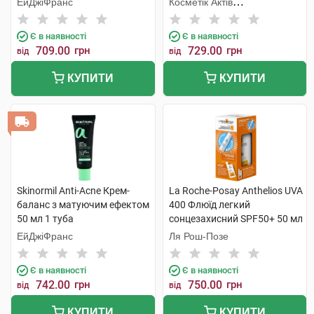
ЕйДжіФранс
Косметік Актів
Інтернаціональ
Є в наявності
Є в наявності
709.00
грн
729.00
грн
від
від
КУПИТИ
КУПИТИ
Skinormil Anti-Acne Крем-
La Roche-Posay Anthelios UVA
баланс з матуючим ефектом
400 Флюїд легкий
50 мл 1 туба
сонцезахисний SPF50+ 50 мл
+ Термальна вода 50 мл 1
ЕйДжіФранс
Ля Рош-Позе
набір
Є в наявності
Є в наявності
742.00
грн
750.00
грн
від
від
КУПИТИ
КУПИТИ