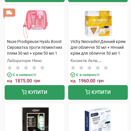
Nuxe Prodigieuse Hyalu Boost
Vichy Neovadiol Денний крем
Сироватка проти пігментних
для обличчя 50 мл + Нічний
плям 30 мл + крем 50 мл 1
крем для обличчя 50 мл 1
набір
набір
Лабораторія Нюкс
Косметік Актів
Інтернаціональ
Є в наявності
Є в наявності
1875.00
грн
1960.00
грн
від
від
КУПИТИ
КУПИТИ