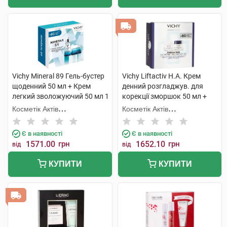
Vichy Mineral 89 Гель-бустер
Vichy Liftactiv H.A. Крем
щоденний 50 мл + Крем
денний розгладжув. для
легкий зволожуючий 50 мл 1
корекції зморшок 50 мл +
набір
H.A. Крем нічний
Косметік Актів
Косметік Актів
розгладжувальний 50 мл 1
Інтернаціональ
Інтернаціональ
набір
Є в наявності
Є в наявності
1571.00
грн
1652.10
грн
від
від
КУПИТИ
КУПИТИ