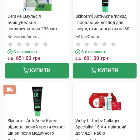
CeraVe Емульсія
Skinormil Anti-Acne Флюїд
очищувальна
Глобальний догляд для
зволожувальна 236 мл+
шкіри, схильної до акне 30
молочко зволожувальне
мл 1 туба
Косметік Актів
ЕйДжіФранс
236 мл 1 набір
Інтернаціональ
Є в наявності
Є в наявності
651.00
грн
691.00
грн
від
від
КУПИТИ
КУПИТИ
Skinormil Anti-Acne Крем
Vichy Liftactiv Collagen
відновлюючий проти сухості
Specialist 16 Антивіковий
шкіри після медичного
догляд 1 набір
лікування 50 мл 1 туба