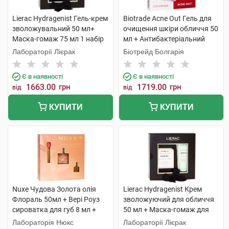
Lierac Hydragenist Гель-крем
Biotrade Acne Out Гель для
зволожувальний 50 мл+
очищення шкіри обличчя 50
Маска-гомаж 75 мл 1 набір
мл + Антибактеріальний
лосьйон 60 мл +
Лабораторії Лієрак
Біотрейд Болгарія
Зволожувальний крем 60 мл
1 набір
Є в наявності
Є в наявності
1663.00
грн
1719.00
грн
від
від
КУПИТИ
КУПИТИ
Nuxe Чудова Золота олія
Lierac Hydragenist Крем
Флораль 50мл + Вері Роуз
зволожуючий для обличчя
сироватка для губ 8 мл +
50 мл + Маска-гомаж для
Олія суха Флораль 10мл 1
обличчя 75 мл 1 набір
Лабораторія Нюкс
Лабораторії Лієрак