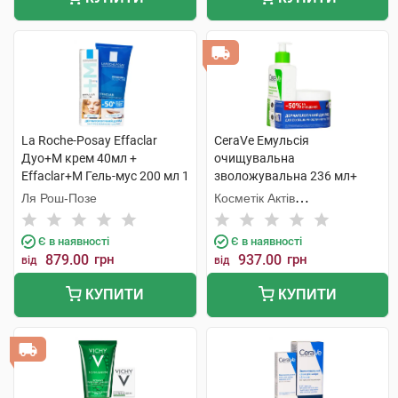
La Roche-Posay Effaclar
CeraVe Емульсія
Дуо+М крем 40мл +
очищувальна
Effaclar+М Гель-мус 200 мл 1
зволожувальна 236 мл+
набір
крем зволожувальний 340
Ля Рош-Позе
Косметік Актів
мл 1 набір
Інтернаціональ
Є в наявності
Є в наявності
879.00
грн
937.00
грн
від
від
КУПИТИ
КУПИТИ