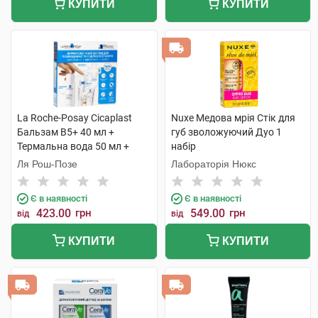
КУПИТИ
КУПИТИ
La Roche-Posay Cicaplast
Nuxe Медова мрія Стік для
Бальзам B5+ 40 мл +
губ зволожуючий Дуо 1
Термальна вода 50 мл +
набір
Lipikar Syndet AP+ Крем-гель
Ля Рош-Позе
Лабораторія Нюкс
15 мл + AntheliosUVA 400 1
набір
Є в наявності
Є в наявності
423.00
грн
549.00
грн
від
від
КУПИТИ
КУПИТИ