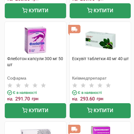
КУПИТИ
КУПИТИ
Флеботон капсули 300 мг 50
Ескувіт таблетки 40 мг 40 шт
шт
Софарма
Київмедпрепарат
Є в наявності
Є в наявності
291.70
грн
293.60
грн
від
від
КУПИТИ
КУПИТИ