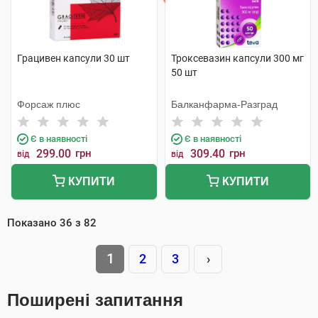
Грацивен капсули 30 шт
Троксевазин капсули 300 мг
50 шт
Форсаж плюс
Балканфарма-Разград
Є в наявності
Є в наявності
299.00
грн
309.40
грн
від
від
КУПИТИ
КУПИТИ
Показано
36
з
82
1
2
3
›
Поширені запитання