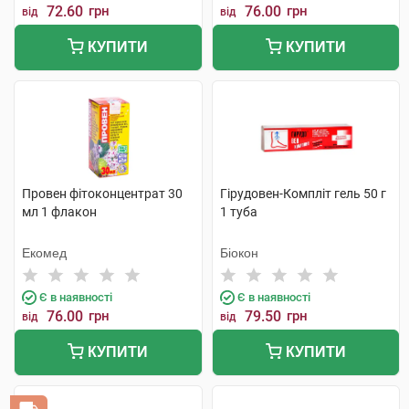
72.60
грн
76.00
грн
від
від
КУПИТИ
КУПИТИ
Провен фітоконцентрат 30
Гірудовен-Компліт гель 50 г
мл 1 флакон
1 туба
Екомед
Біокон
Є в наявності
Є в наявності
76.00
грн
79.50
грн
від
від
КУПИТИ
КУПИТИ