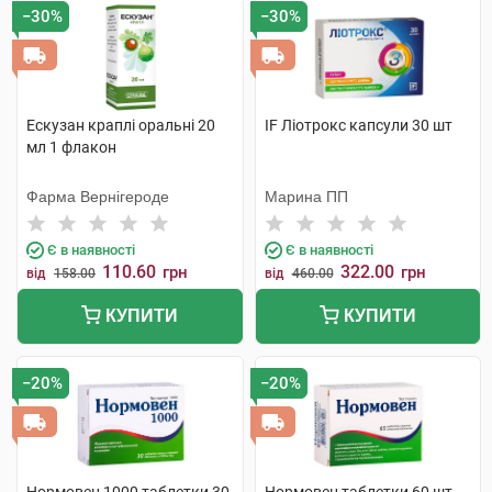
−30%
−30%
Ескузан краплі оральні 20
IF Ліотрокс капсули 30 шт
мл 1 флакон
Фарма Вернігероде
Марина ПП
Є в наявності
Є в наявності
110.60
322.00
грн
грн
від
158.00
від
460.00
КУПИТИ
КУПИТИ
−20%
−20%