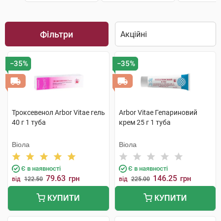
Фільтри
−35%
−35%
Троксевенол Arbor Vitae гель
Arbor Vitae Гепариновий
40 г 1 туба
крем 25 г 1 туба
Віола
Віола
Є в наявності
Є в наявності
79.63
146.25
грн
грн
від
122.50
від
225.00
КУПИТИ
КУПИТИ