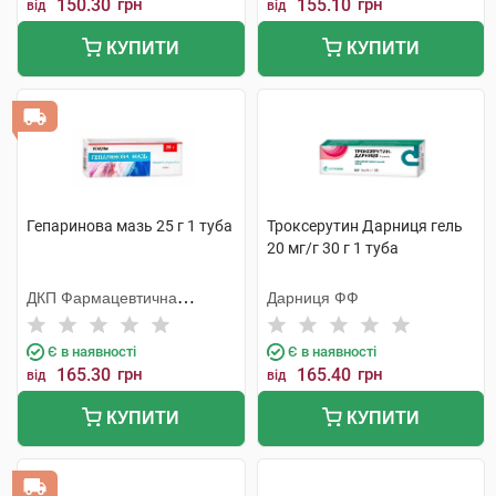
150.30
грн
155.10
грн
від
від
КУПИТИ
КУПИТИ
Гепаринова мазь 25 г 1 туба
Троксерутин Дарниця гель
20 мг/г 30 г 1 туба
ДКП Фармацевтична
Дарниця ФФ
фабрика
Є в наявності
Є в наявності
165.30
грн
165.40
грн
від
від
КУПИТИ
КУПИТИ