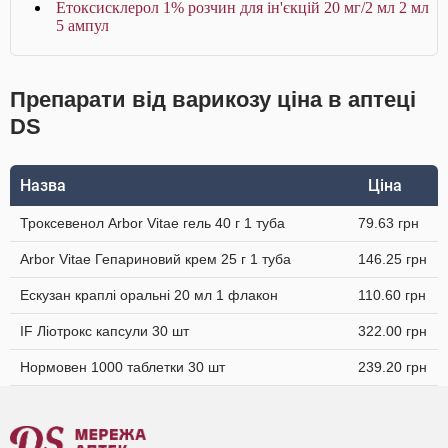
Етоксисклерол 1% розчин для ін'єкцій 20 мг/2 мл 2 мл
5 ампул
Препарати від варикозу ціна в аптеці
DS
Назва
Ціна
Троксевенол Arbor Vitae гель 40 г 1 туба
79.63 грн
Arbor Vitae Гепариновий крем 25 г 1 туба
146.25 грн
Ескузан краплі оральні 20 мл 1 флакон
110.60 грн
IF Ліотрокс капсули 30 шт
322.00 грн
Нормовен 1000 таблетки 30 шт
239.20 грн