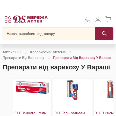
Аптека D.S.
Кровоносна Система
Препарати Від Варикозу
Препарати Від Варикозу У Вараші
Препарати від варикозу У Вараші
911 Венолгон гель для ніг
911 Гель-бальзам для ніг з екстрактом п'явки