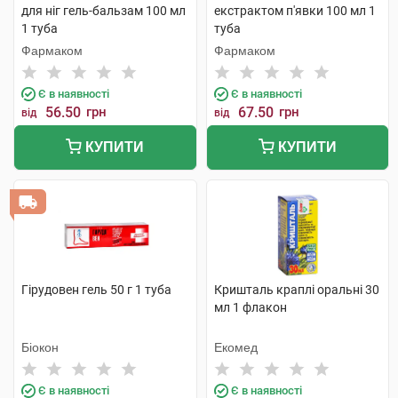
для ніг гель-бальзам 100 мл
екстрактом п'явки 100 мл 1
1 туба
туба
Фармаком
Фармаком
Є в наявності
Є в наявності
56.50
грн
67.50
грн
від
від
КУПИТИ
КУПИТИ
Гірудовен гель 50 г 1 туба
Кришталь краплі оральні 30
мл 1 флакон
Біокон
Екомед
Є в наявності
Є в наявності