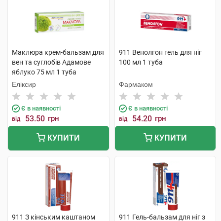
Маклюра крем-бальзам для
911 Венолгон гель для ніг
вен та суглобів Адамове
100 мл 1 туба
яблуко 75 мл 1 туба
Еліксир
Фармаком
Є в наявності
Є в наявності
53.50
грн
54.20
грн
від
від
КУПИТИ
КУПИТИ
911 З кінським каштаном
911 Гель-бальзам для ніг з