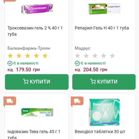
Троксевазин гель 2 % 40 г 1
Репарил-Гель Н 40 г 1 туба
туба
Балканфарма-Троян
Мадаус
Є в наявності
Є в наявності
179.50
грн
204.50
грн
від
від
КУПИТИ
КУПИТИ
Індовазин Тева гель 45 г 1
Венодіол таблетки 30 шт
туба