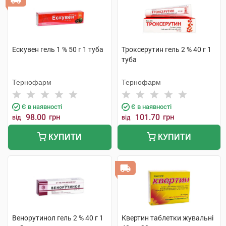
Ескувен гель 1 % 50 г 1 туба
Троксерутин гель 2 % 40 г 1
туба
Тернофарм
Тернофарм
Є в наявності
Є в наявності
98.00
грн
101.70
грн
від
від
КУПИТИ
КУПИТИ
Венорутинол гель 2 % 40 г 1
Квертин таблетки жувальні