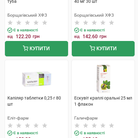
туба
40 мг 30 шт
Борщагівський ХФЗ
Борщагівський ХФЗ
Є в наявності
Є в наявності
122.20
грн
142.60
грн
від
від
КУПИТИ
КУПИТИ
Капіляр таблетки 0,25 г 80
Ескувіт краплі оральні 25 мл
шт
1 флакон
Еліт-фарм
Галичфарм
Є в наявності
Є в наявності