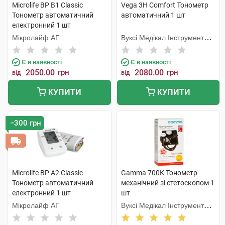
Microlife BP B1 Classic
Vega 3H Comfort Тонометр
Тонометр автоматичний
автоматичний 1 шт
електронний 1 шт
Мікролайф AГ
Вуксі Медікал Інструмент
Фекторі
Є в наявності
Є в наявності
2050.00
грн
2080.00
грн
від
від
КУПИТИ
КУПИТИ
−300 грн
Microlife BP A2 Classic
Gamma 700К Тонометр
Тонометр автоматичний
механічний зі стетоскопом 1
електронний 1 шт
шт
Мікролайф AГ
Вуксі Медікал Інструмент
Фекторі