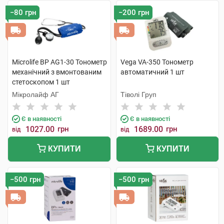
−80 грн
−200 грн
Microlife BP AG1-30 Тонометр
Vega VA-350 Тонометр
механічний з вмонтованим
автоматичний 1 шт
стетоскопом 1 шт
Мікролайф AГ
Тіволі Груп
Є в наявності
Є в наявності
1027.00
грн
1689.00
грн
від
від
КУПИТИ
КУПИТИ
−500 грн
−500 грн