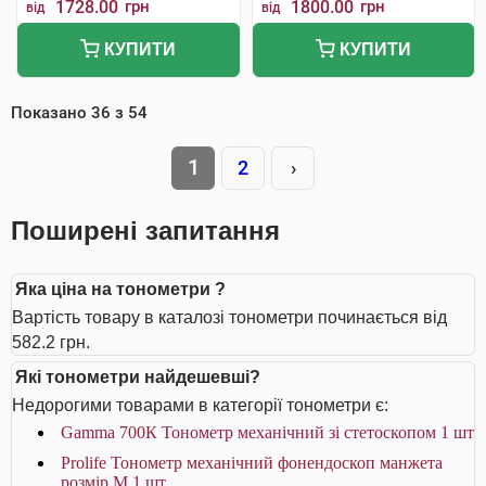
1728.00
грн
1800.00
грн
від
від
КУПИТИ
КУПИТИ
Показано
36
з
54
1
2
›
Поширені запитання
Яка ціна на тонометри ?
Вартість товару в каталозі тонометри починається від
582.2 грн.
Які тонометри найдешевші?
Недорогими товарами в категорії тонометри є:
Gamma 700К Тонометр механічний зі стетоскопом 1 шт
Prolife Тонометр механічний фонендоскоп манжета
розмір М 1 шт