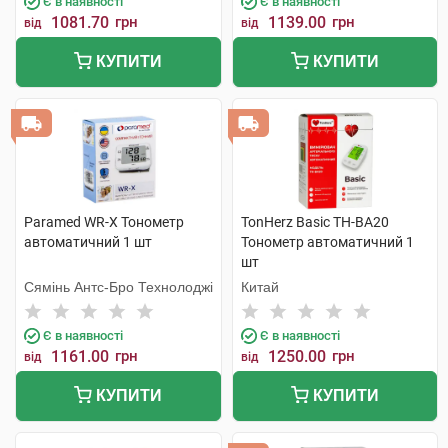
Є в наявності
Є в наявності
1081.70
грн
1139.00
грн
від
від
КУПИТИ
КУПИТИ
Paramed WR-X Тонометр
TonHerz Basic ТН-ВА20
автоматичний 1 шт
Тонометр автоматичний 1
шт
Сямінь Антс-Бро Технолоджі
Китай
Є в наявності
Є в наявності
1161.00
грн
1250.00
грн
від
від
КУПИТИ
КУПИТИ