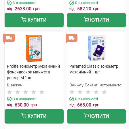
Є в наявності
Є в наявності
2638.00
грн
582.20
грн
від
від
КУПИТИ
КУПИТИ
Prolife Тонометр механічний
Paramed Classic Тонометр
фонендоскоп манжета
механічний 1 шт
розмір М 1 шт
Шенжен
Венжоу Боканг Інструментс
Є в наявності
Є в наявності
630.00
грн
665.00
грн
від
від
КУПИТИ
КУПИТИ