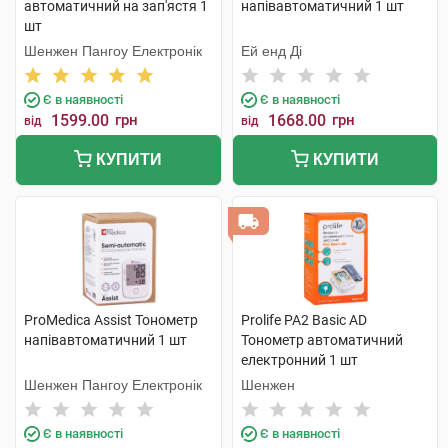
автоматичний на зап'ястя 1
напівавтоматичний 1 шт
шт
Шенжен Пангоу Електронік
Ей енд Ді
Є в наявності
Є в наявності
1599.00
грн
1668.00
грн
від
від
КУПИТИ
КУПИТИ
ProMedica Assist Тонометр
Prolife PA2 Basic AD
напівавтоматичний 1 шт
Тонометр автоматичний
електронний 1 шт
Шенжен Пангоу Електронік
Шенжен
Є в наявності
Є в наявності