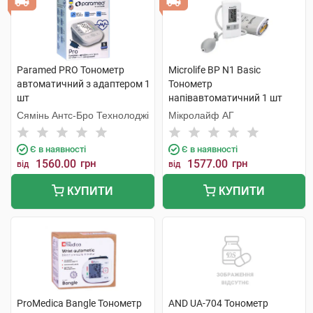
Paramed PRO Тонометр
Microlife BP N1 Basic
автоматичний з адаптером 1
Тонометр
шт
напівавтоматичний 1 шт
Сямінь Антс-Бро Технолоджі
Мікролайф AГ
Є в наявності
Є в наявності
1560.00
грн
1577.00
грн
від
від
КУПИТИ
КУПИТИ
ProMedica Bangle Тонометр
AND UA-704 Тонометр