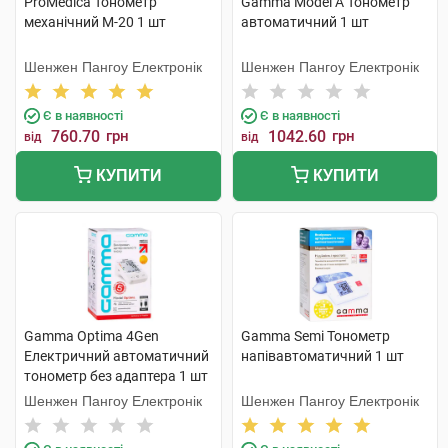
ProMedica Тонометр
Gamma Model А Тонометр
механічний М-20 1 шт
автоматичний 1 шт
Шенжен Пангоу Електронік
Шенжен Пангоу Електронік
Є в наявності
Є в наявності
760.70
грн
1042.60
грн
від
від
КУПИТИ
КУПИТИ
Gamma Optima 4Gen
Gamma Semi Тонометр
Електричний автоматичний
напівавтоматичний 1 шт
тонометр без адаптера 1 шт
Шенжен Пангоу Електронік
Шенжен Пангоу Електронік