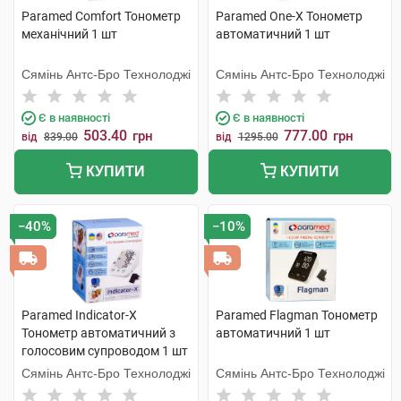
Paramed Comfort Тонометр
Paramed One-X Тонометр
механічний 1 шт
автоматичний 1 шт
Сямінь Антс-Бро Технолоджі
Сямінь Антс-Бро Технолоджі
Є в наявності
Є в наявності
503.40
777.00
грн
грн
від
839.00
від
1295.00
КУПИТИ
КУПИТИ
−40%
−10%
Paramed Indicator-X
Paramed Flagman Тонометр
Тонометр автоматичний з
автоматичний 1 шт
голосовим супроводом 1 шт
Сямінь Антс-Бро Технолоджі
Сямінь Антс-Бро Технолоджі