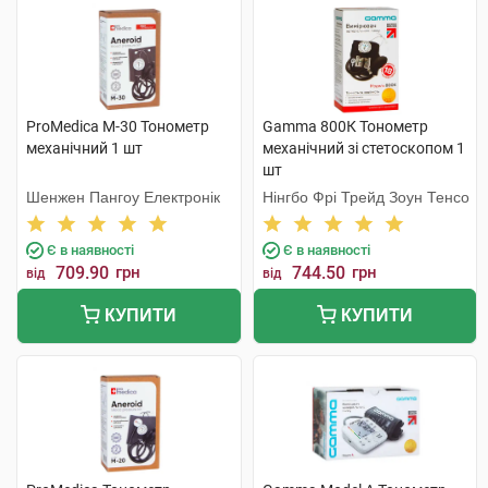
ProMedica М-30 Тонометр
Gamma 800К Тонометр
механічний 1 шт
механічний зі стетоскопом 1
шт
Шенжен Пангоу Електронік
Нінгбо Фрі Трейд Зоун Тенсо
Є в наявності
Є в наявності
709.90
грн
744.50
грн
від
від
КУПИТИ
КУПИТИ