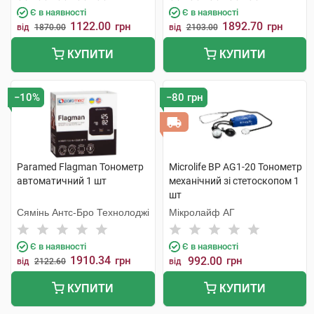
Є в наявності
Є в наявності
1122.00
1892.70
грн
грн
від
1870.00
від
2103.00
КУПИТИ
КУПИТИ
−10%
−80 грн
Paramed Flagman Тонометр
Microlife BP AG1-20 Тонометр
автоматичний 1 шт
механічний зі стетоскопом 1
шт
Сямінь Антс-Бро Технолоджі
Мікролайф AГ
Є в наявності
Є в наявності
1910.34
грн
992.00
грн
від
2122.60
від
КУПИТИ
КУПИТИ