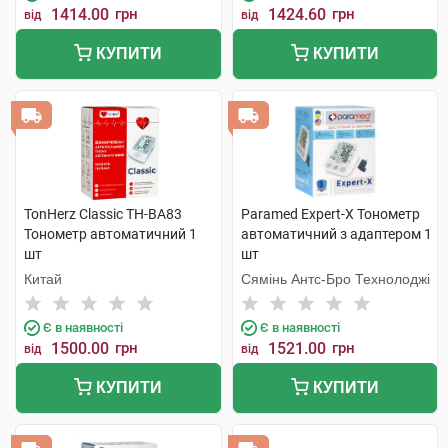
1414.00
грн
1424.60
грн
від
від
КУПИТИ
КУПИТИ
TonHerz Classic ТН-ВА83
Paramed Expert-X Тонометр
Тонометр автоматичний 1
автоматичний з адаптером 1
шт
шт
Китай
Сямінь Антс-Бро Технолоджі
Є в наявності
Є в наявності
1500.00
грн
1521.00
грн
від
від
КУПИТИ
КУПИТИ