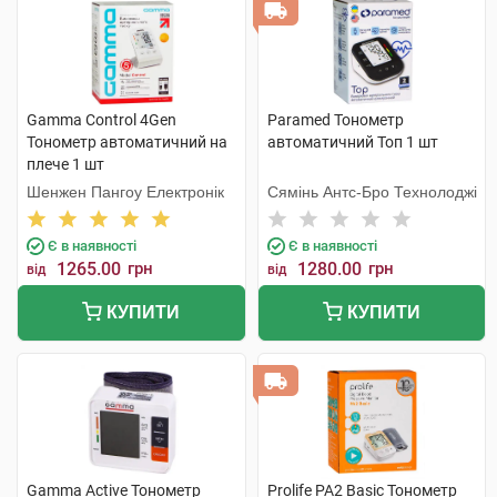
Gamma Control 4Gen
Paramed Тонометр
Тонометр автоматичний на
автоматичний Топ 1 шт
плече 1 шт
Шенжен Пангоу Електронік
Сямінь Антс-Бро Технолоджі
Є в наявності
Є в наявності
1265.00
грн
1280.00
грн
від
від
КУПИТИ
КУПИТИ
Gamma Active Тонометр
Prolife PA2 Basic Тонометр