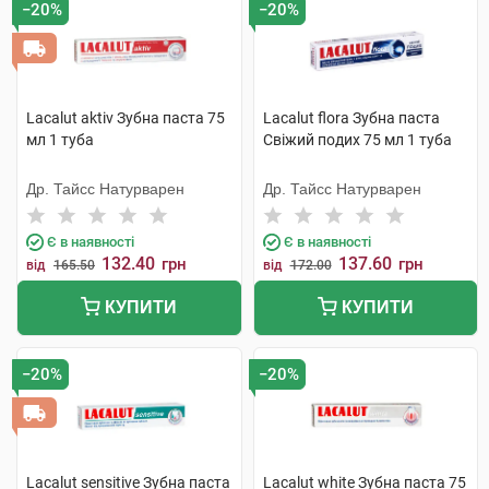
−20%
−20%
Lacalut aktiv Зубна паста 75
Lacalut flora Зубна паста
мл 1 туба
Свіжий подих 75 мл 1 туба
Др. Тайсс Натурварен
Др. Тайсс Натурварен
Є в наявності
Є в наявності
132.40
137.60
грн
грн
від
165.50
від
172.00
КУПИТИ
КУПИТИ
−20%
−20%
Lacalut sensitive Зубна паста
Lacalut white Зубна паста 75