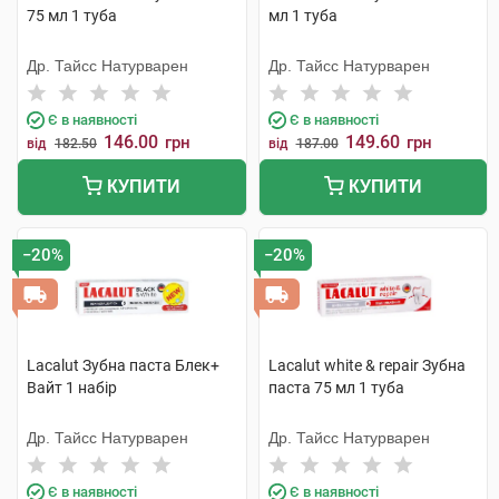
75 мл 1 туба
мл 1 туба
Др. Тайсс Натурварен
Др. Тайсс Натурварен
Є в наявності
Є в наявності
146.00
149.60
грн
грн
від
182.50
від
187.00
КУПИТИ
КУПИТИ
−20%
−20%
Lacalut Зубна паста Блек+
Lacalut white & repair Зубна
Вайт 1 набір
паста 75 мл 1 туба
Др. Тайсс Натурварен
Др. Тайсс Натурварен
Є в наявності
Є в наявності