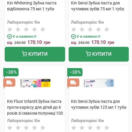
Kin Whitening Зубна паста
Kin Sensi Зубна паста для
відбілююча 75 мл 1 туба
чутливих зубів 75 мл 1 туба
Лабораторіос Кін
Лабораторіос Кін
Є в наявності
Є в наявності
170.10
170.10
грн
грн
від
243.00
від
243.00
КУПИТИ
КУПИТИ
−30%
−30%
Kin Fluor Infantil Зубна паста
Kin Sensi Зубна паста для
проти карієсу для дітей до 6
чутливих зубів 125 мл 1 туба
років зі смаком полуниці 100
мл 1 туба
Лабораторіос Кін
Лабораторіос Кін