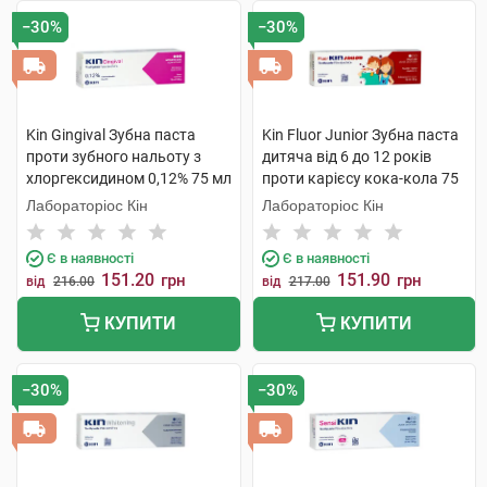
−30%
−30%
Kin Gingival Зубна паста
Kin Fluor Junior Зубна паста
проти зубного нальоту з
дитяча від 6 до 12 років
хлоргексидином 0,12% 75 мл
проти карієсу кока-кола 75
1 туба
мл 1 туба
Лабораторіос Кін
Лабораторіос Кін
Є в наявності
Є в наявності
151.20
151.90
грн
грн
від
216.00
від
217.00
КУПИТИ
КУПИТИ
−30%
−30%