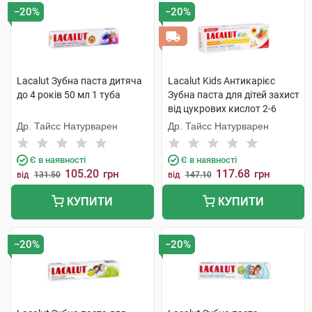
−20%
−20%
Lacalut Зубна паста дитяча
Lacalut Kids Антикарієс
до 4 років 50 мл 1 туба
Зубна паста для дітей захист
від цукрових кислот 2-6
років 55 мл 1 туба
Др. Тайсс Натурварен
Др. Тайсс Натурварен
Є в наявності
Є в наявності
105.20
117.68
грн
грн
від
131.50
від
147.10
КУПИТИ
КУПИТИ
−20%
−20%