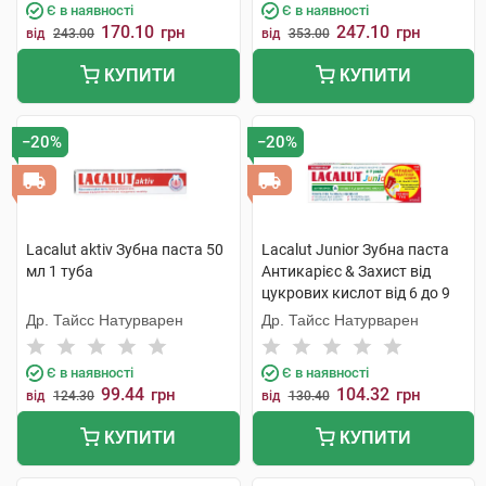
Є в наявності
Є в наявності
170.10
247.10
грн
грн
від
243.00
від
353.00
КУПИТИ
КУПИТИ
−20%
−20%
Lacalut aktiv Зубна паста 50
Lacalut Junior Зубна паста
мл 1 туба
Антикарієс & Захист від
цукрових кислот від 6 до 9
років 55 мл 1 туба
Др. Тайсс Натурварен
Др. Тайсс Натурварен
Є в наявності
Є в наявності
99.44
104.32
грн
грн
від
124.30
від
130.40
КУПИТИ
КУПИТИ