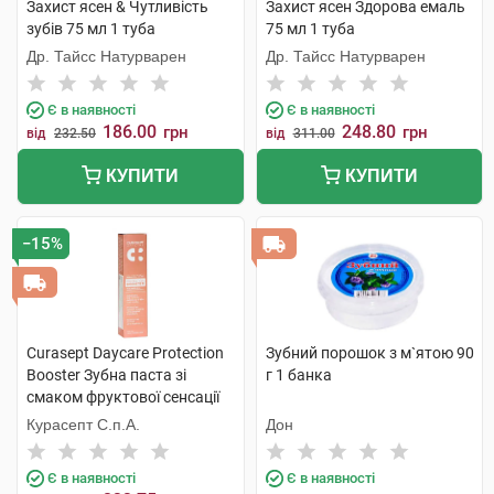
Захист ясен & Чутливість
Захист ясен Здорова емаль
зубів 75 мл 1 туба
75 мл 1 туба
Др. Тайсс Натурварен
Др. Тайсс Натурварен
Є в наявності
Є в наявності
186.00
248.80
грн
грн
від
232.50
від
311.00
КУПИТИ
КУПИТИ
−15%
Curasept Daycare Protection
Зубний порошок з м`ятою 90
Booster Зубна паста зі
г 1 банка
смаком фруктової сенсації
75 мл 1 туба
Курасепт С.п.А.
Дон
Є в наявності
Є в наявності