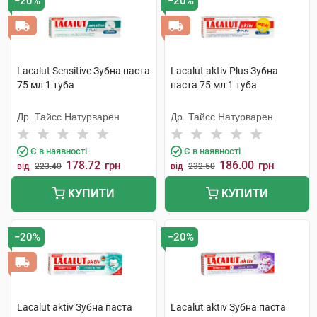
−20%
−20%
Lacalut Sensitive Зубна паста
Lacalut aktiv Plus Зубна
75 мл 1 туба
паста 75 мл 1 туба
Др. Тайсс Натурварен
Др. Тайсс Натурварен
Є в наявності
Є в наявності
178.72
186.00
грн
грн
від
223.40
від
232.50
КУПИТИ
КУПИТИ
−20%
−20%
Lacalut aktiv Зубна паста
Lacalut aktiv Зубна паста