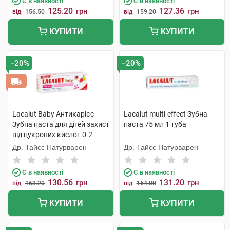
Є в наявності
Є в наявності
125.20
127.36
грн
грн
від
156.50
від
159.20
КУПИТИ
КУПИТИ
−20%
−20%
Lacalut Baby Антикарієс
Lacalut multi-effect Зубна
Зубна паста для дітей захист
паста 75 мл 1 туба
від цукрових кислот 0-2
років 55 мл 1 туба
Др. Тайсс Натурварен
Др. Тайсс Натурварен
Є в наявності
Є в наявності
130.56
131.20
грн
грн
від
163.20
від
164.00
КУПИТИ
КУПИТИ