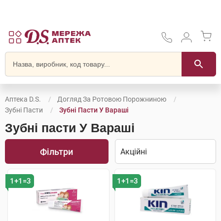
Аптека D.S.
Догляд За Ротовою Порожниною
Зубні Пасти
Зубні Пасти У Вараші
Зубні пасти У Вараші
Фільтри
1+1=3
1+1=3