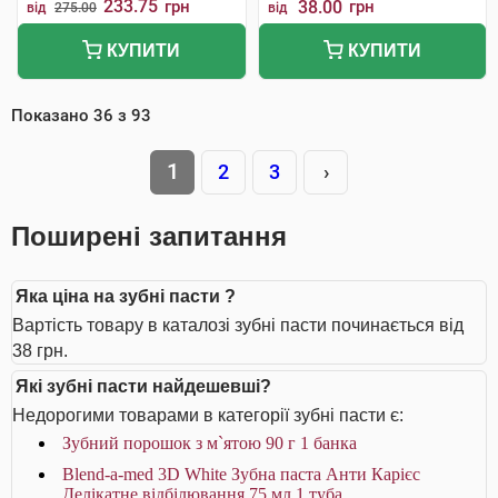
233.75
грн
38.00
грн
від
275.00
від
КУПИТИ
КУПИТИ
Показано
36
з
93
1
2
3
›
Поширені запитання
Яка ціна на зубні пасти ?
Вартість товару в каталозі зубні пасти починається від
38 грн.
Які зубні пасти найдешевші?
Недорогими товарами в категорії зубні пасти є:
Зубний порошок з м`ятою 90 г 1 банка
Blend-a-med 3D White Зубна паста Анти Карієс
Делікатне відбілювання 75 мл 1 туба