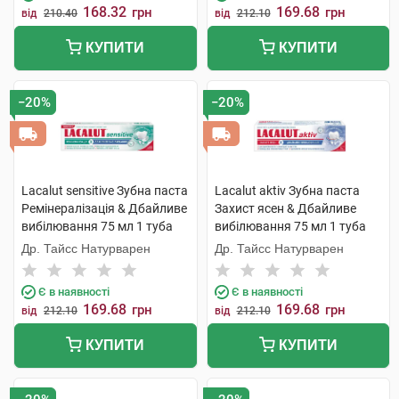
168.32
169.68
грн
грн
від
210.40
від
212.10
КУПИТИ
КУПИТИ
−20%
−20%
Lacalut sensitive Зубна паста
Lacalut aktiv Зубна паста
Ремінералізація & Дбайливе
Захист ясен & Дбайливе
вибілювання 75 мл 1 туба
вибілювання 75 мл 1 туба
Др. Тайсс Натурварен
Др. Тайсс Натурварен
Є в наявності
Є в наявності
169.68
169.68
грн
грн
від
212.10
від
212.10
КУПИТИ
КУПИТИ