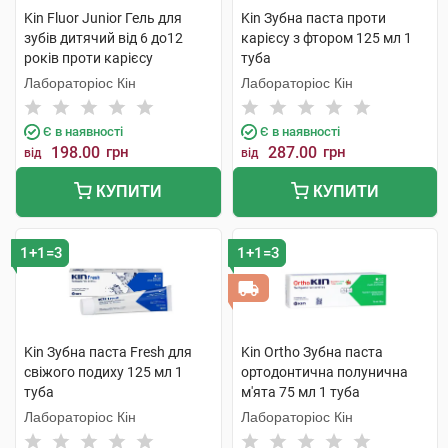
Kin Fluor Junior Гель для
Kin Зубна паста проти
зубів дитячий від 6 до12
карієсу з фтором 125 мл 1
років проти карієсу
туба
полуниця 75 мл 1 туба
Лабораторіос Кін
Лабораторіос Кін
Є в наявності
Є в наявності
198.00
грн
287.00
грн
від
від
КУПИТИ
КУПИТИ
1+1=3
1+1=3
Kin Зубна паста Fresh для
Kin Ortho Зубна паста
свіжого подиху 125 мл 1
ортодонтична полунична
туба
м'ята 75 мл 1 туба
Лабораторіос Кін
Лабораторіос Кін