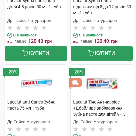
Lacalut Зубна паста для
Lacalut Зубна паста
дітей 4-8 років 50 мл 1 туба
підліткам від 8 до 12 років 50
мл 1 туба
Др. Тайсс Натурварен
Др. Тайсс Натурварен
Є в наявності
Є в наявності
120.40
120.40
грн
грн
від
150.50
від
150.50
КУПИТИ
КУПИТИ
−20%
−20%
Lacalut anti-Caries Зубна
Lacalut Тінс Антикарієс
паста 75 мл 1 туба
+Дбайливе вибілювання
Зубна паста для дітей 9-13
років 55 мл 1 туба
Др.Тайсс Натурварен
Др. Тайсс Натурварен