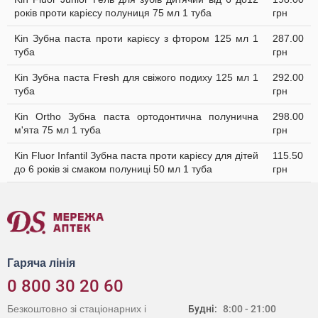
років проти карієсу полуниця 75 мл 1 туба
грн
Kin Зубна паста проти карієсу з фтором 125 мл 1
287.00
туба
грн
Kin Зубна паста Fresh для свіжого подиху 125 мл 1
292.00
туба
грн
Kin Ortho Зубна паста ортодонтична полунична
298.00
м'ята 75 мл 1 туба
грн
Kin Fluor Infantil Зубна паста проти карієсу для дітей
115.50
до 6 років зі смаком полуниці 50 мл 1 туба
грн
Гаряча лінія
0 800 30 20 60
Безкоштовно зі стаціонарних і
Будні:
8:00 - 21:00