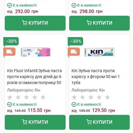
Є в наявності
Є в наявності
292.00
грн
298.00
грн
від
від
КУПИТИ
КУПИТИ
−30%
−30%
Kin Fluor Infantil Зубна паста
Kin Зубна паста проти
проти карієсу для дітей до 6
карієсу з фтором 50 мл 1
років зі смаком полуниці 50
туба
мл 1 туба
Лабораторіос Кін
Лабораторіос Кін
Є в наявності
Є в наявності
115.50
129.50
грн
грн
від
165.00
від
185.00
КУПИТИ
КУПИТИ