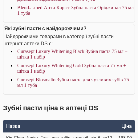
Blend-a-med Анти Карієс Зубна паста Оріджинал 75 мл
1 туба
Які зубні пасти є найдорожчими?
Найдорожчими товарами в категорії зубні пасти
інтернет-аптеки DS є:
Curasept Luxury Whitening Black Зубна паста 75 мл +
щітка 1 набір
Curasept Luxury Whitening Gold Зубна паста 75 мл +
щітка 1 набір
Curasept Biosmalto Зубна паста для чутливих зубів 75
мл 1 туба
Зубні пасти ціна в аптеці DS
Назва
Ціна
Kin Fluor Junior Гель для зубів дитячий від 6 до12
198.00