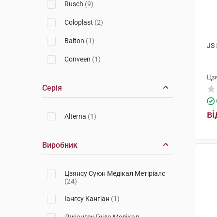
Rusch
(9)
Coloplast
(2)
Balton
(1)
JS 
Conveen
(1)
Цз
Серія
ві
Alterna
(1)
Виробник
Цзянсу Суюн Медікал Метіріалс
(24)
Іангсу Кангіан
(1)