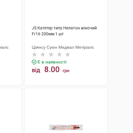
JS Катетер типу Нелатон жіночий
Fr16 200мм 1 шт
ріалс
Цзянсу Суюн Медікал Метіріалс
Є в наявності
8.00
від
грн
КУПИТИ