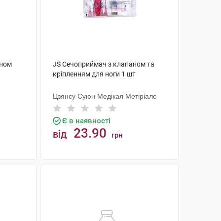
аном
JS Сечоприймач з клапаном та
кріпленням для ноги 1 шт
Цзянсу Суюн Медікал Метіріалс
Є в наявності
23.90
від
грн
КУПИТИ