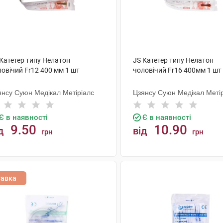
 Катетер типу Нелатон
JS Катетер типу Нелатон
овічий Fr12 400 мм 1 шт
чоловічий Fr16 400мм 1 шт
янсу Суюн Медікал Метіріалс
Цзянсу Суюн Медікал Меті
Є в наявності
Є в наявності
9.50
10.90
д
від
грн
грн
КУПИТИ
КУПИТИ
тавка