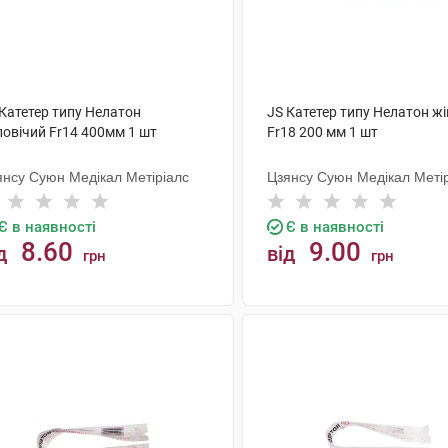
 Катетер типу Нелатон
JS Катетер типу Нелатон ж
ловічий Fr14 400мм 1 шт
Fr18 200 мм 1 шт
янсу Суюн Медікал Метіріалс
Цзянсу Суюн Медікал Меті
Є в наявності
Є в наявності
8.60
9.00
д
від
грн
грн
КУПИТИ
КУПИТИ