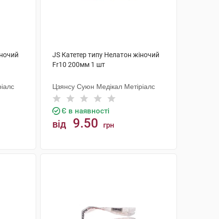
іночий
JS Катетер типу Нелатон жіночий
Fr10 200мм 1 шт
ріалс
Цзянсу Суюн Медікал Метіріалс
Є в наявності
9.50
від
грн
КУПИТИ