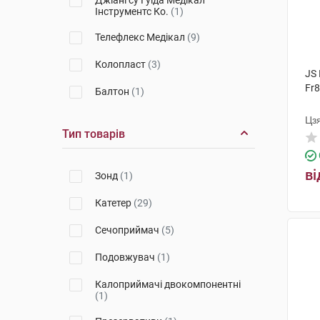
Джіангсу Гуіда Медікал
Інструментс Ко.
(1)
Телефлекс Медікал
(9)
Колопласт
(3)
JS
Fr8
Балтон
(1)
Цз
Тип товарів
ві
Зонд
(1)
Катетер
(29)
Сечоприймач
(5)
Подовжувач
(1)
Калоприймачі двокомпонентні
(1)