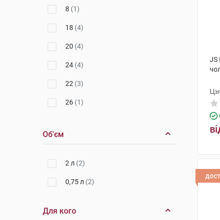
8
(1)
18
(4)
20
(4)
JS
24
(4)
чол
22
(3)
Цз
26
(1)
150 см
(1)
ві
Об'єм
2 л
(2)
дос
0,75 л
(2)
Для кого