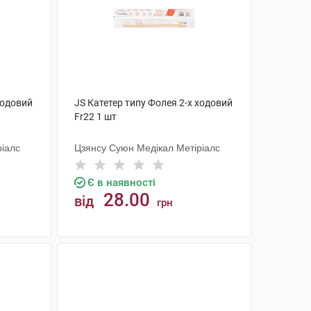
ходовий
JS Катетер типу Фолея 2-х ходовий
Fr22 1 шт
ріалс
Цзянсу Суюн Медікал Метіріалс
Є в наявності
28.00
від
грн
КУПИТИ