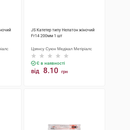
іночий
JS Катетер типу Нелатон жіночий
Fr14 200мм 1 шт
ріалс
Цзянсу Суюн Медікал Метіріалс
Є в наявності
8.10
від
грн
КУПИТИ