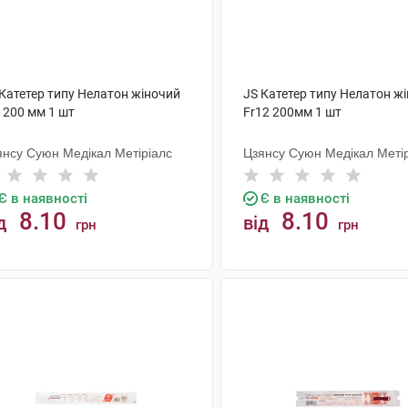
 Катетер типу Нелатон жіночий
JS Катетер типу Нелатон ж
 200 мм 1 шт
Fr12 200мм 1 шт
янсу Суюн Медікал Метіріалс
Цзянсу Суюн Медікал Меті
Є в наявності
Є в наявності
8.10
8.10
д
від
грн
грн
КУПИТИ
КУПИТИ