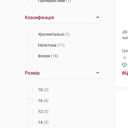
Презервативи
(1)
Класифікація
JS
Урогенітальні
(1)
чо
Нелатона
(11)
Цз
Фолея
(18)
ві
Розмір
10
(2)
16
(4)
12
(3)
14
(3)