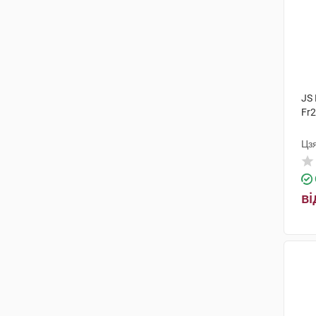
JS 
Fr2
Цз
ві