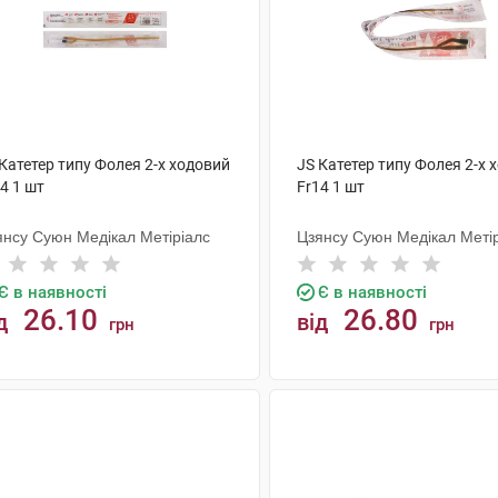
Катетер типу Фолея 2-х ходовий
JS Катетер типу Фолея 2-х 
4 1 шт
Fr14 1 шт
янсу Суюн Медікал Метіріалс
Цзянсу Суюн Медікал Меті
Є в наявності
Є в наявності
26.10
26.80
д
від
грн
грн
КУПИТИ
КУПИТИ