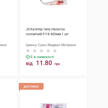
JS Катетер типу Нелатон
чоловічий Fr18 400мм 1 шт
ріалс
Цзянсу Суюн Медікал Метіріалс
Є в наявності
11.80
від
грн
КУПИТИ
доставка