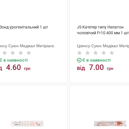
Зонд урогенітальний 1 шт
JS Катетер типу Нелатон
чоловічий Fr10 400 мм 1 шт
янсу Суюн Медікал Метіріалс
Цзянсу Суюн Медікал Меті
Є в наявності
Є в наявності
4.60
7.00
д
від
грн
грн
КУПИТИ
КУПИТИ