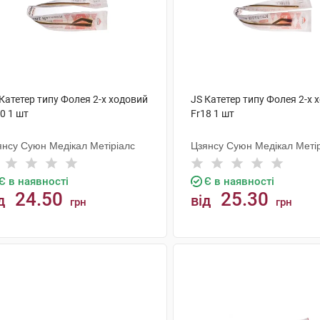
Катетер типу Фолея 2-х ходовий
JS Катетер типу Фолея 2-х 
0 1 шт
Fr18 1 шт
янсу Суюн Медікал Метіріалс
Цзянсу Суюн Медікал Меті
Є в наявності
Є в наявності
24.50
25.30
д
від
грн
грн
КУПИТИ
КУПИТИ