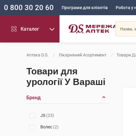
0 800 30 20 60
Програми для клієнтів
Робота у 
Каталог
Аптека D.S.
Лікарняний Асортимент
Товари Дл
Товари для
урології У Вараші
Бренд
JS
(23)
Волес
(2)