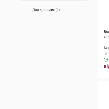
Для дорослих
(1)
Во
зли
Іан
ві