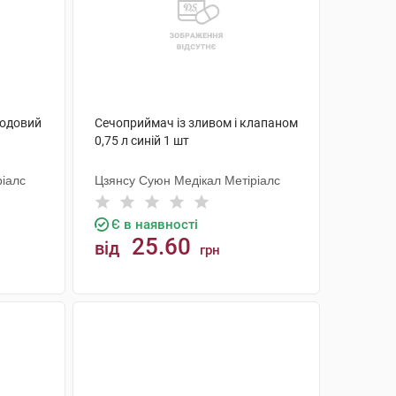
ходовий
Сечоприймач із зливом і клапаном
0,75 л синій 1 шт
ріалс
Цзянсу Суюн Медікал Метіріалс
Є в наявності
25.60
від
грн
КУПИТИ