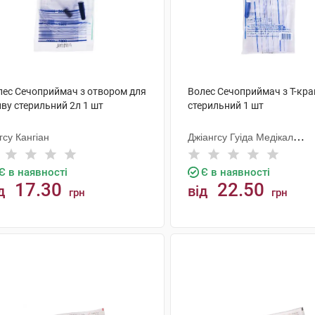
лес Сечоприймач з отвором для
Волес Сечоприймач з Т-кр
ву стерильний 2л 1 шт
стерильний 1 шт
гсу Кангіан
Джіангсу Гуіда Медікал
Інструментс Ко.
Є в наявності
Є в наявності
17.30
22.50
д
від
грн
грн
КУПИТИ
КУПИТИ