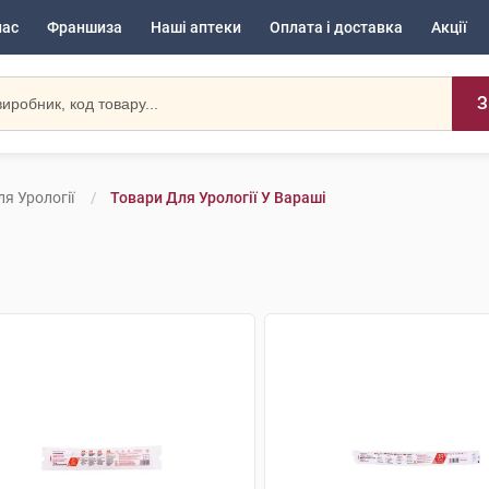
нас
Франшиза
Наші аптеки
Оплата і доставка
Акції
З
я Урології
Товари Для Урології У Вараші