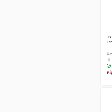
JS 
Fr2
Цз
ві