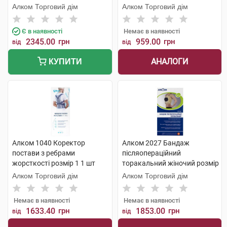
Алком Торговий дім
Алком Торговий дім
Є в наявності
Немає в наявності
2345.00
грн
959.00
грн
від
від
АНАЛОГИ
КУПИТИ
Алком 1040 Коректор
Алком 2027 Бандаж
постави з ребрами
післяопераційний
жорсткості розмір 1 1 шт
торакальний жіночий розмір
3 1 шт
Алком Торговий дім
Алком Торговий дім
Немає в наявності
Немає в наявності
1633.40
грн
1853.00
грн
від
від