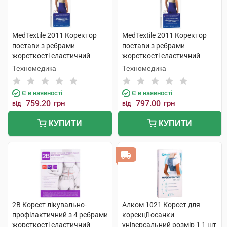
MedTextile 2011 Коректор
MedTextile 2011 Коректор
постави з ребрами
постави з ребрами
жорсткості еластичний
жорсткості еластичний
розмір L 1 шт
розмір М 1 шт
Техномедика
Техномедика
Є в наявності
Є в наявності
759.20
грн
797.00
грн
від
від
КУПИТИ
КУПИТИ
2B Корсет лікувально-
Алком 1021 Корсет для
профілактичний з 4 ребрами
корекції осанки
жорсткості еластичний
універсальний розмір 1 1 шт