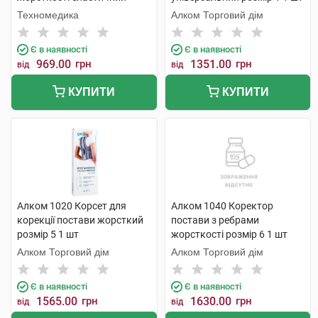
розмір XL/XXL 1 шт
Техномедика
Алком Торговий дім
Є в наявності
Є в наявності
969.00
грн
1351.00
грн
від
від
КУПИТИ
КУПИТИ
Алком 1020 Корсет для
Алком 1040 Коректор
корекції постави жорсткий
постави з ребрами
розмір 5 1 шт
жорсткості розмір 6 1 шт
Алком Торговий дім
Алком Торговий дім
Є в наявності
Є в наявності
1565.00
грн
1630.00
грн
від
від