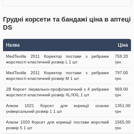
Грудні корсети та бандажі ціна в аптеці
DS
Назва
Ціна
MedTextile 2011 Коректор постави з ребрами
759.20
жорсткості еластичний розмір L 1 шт
грн
MedTextile 2011 Коректор постави з ребрами
797.00
жорсткості еластичний розмір М 1 шт
грн
2B Корсет лікувально-профілактичний з 4 ребрами
969.00
жорсткості еластичний розмір XL/XXL 1 шт
грн
Алком 1021 Корсет для корекції осанки
1351.00
універсальний розмір 1 1 шт
грн
Алком 1020 Корсет для корекції постави жорсткий
1565.00
розмір 5 1 шт
грн