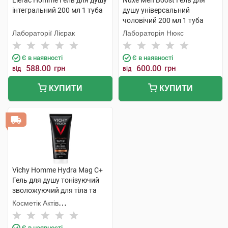
Lierac Homme Гель для душу
Nuxe Men Boost Гель для
інтегральний 200 мл 1 туба
душу універсальний
чоловічий 200 мл 1 туба
Лабораторії Лієрак
Лабораторія Нюкс
Є в наявності
Є в наявності
588.00
грн
600.00
грн
від
від
КУПИТИ
КУПИТИ
Vichy Homme Hydra Mag C+
Гель для душу тонізуючий
зволожуючий для тіла та
волосся 200 мл 1 туба
Косметік Актів
Інтернаціональ
Є в наявності