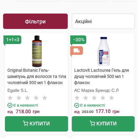
Фільтри
1+1=3
−30%
Original Botanic Гель-
Lactovit Lactourea Гель для
шампунь для волосся та тіла
душу чоловічий 500 мл 1
чоловічий 300 мл 1 флакон
флакон
Egalle S.L.
АС Марка Брендс С.Л
Є в наявності
Є в наявності
177.10
718.00
грн
грн
від
від
253.00
КУПИТИ
КУПИТИ