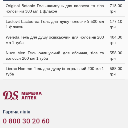
Original Botanic Гель-шампунь для волосся та тіла
718.00
чоловічий 300 мл 1 флакон
грн
Lactovit Lactourea Гель для душу чоловічий 500 мл
177.10
1 флакон
грн
Weleda Гель для душу освіжаючий для чоловіків 200
404.00
мл 1 туба
грн
Nuxe Men Гель очищуючий для обличчя, тіла та
558.00
волосся 200 мл 1 туба
грн
Lierac Homme Гель для душу інтегральний 200 мл 1
588.00
туба
грн
Гаряча лінія
0 800 30 20 60