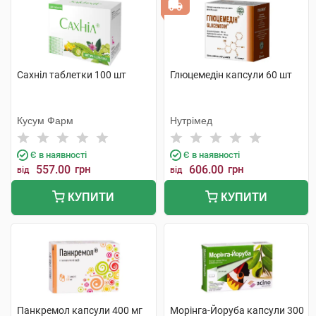
Сахніл таблетки 100 шт
Глюцемедін капсули 60 шт
Кусум Фарм
Нутрімед
Є в наявності
Є в наявності
557.00
грн
606.00
грн
від
від
КУПИТИ
КУПИТИ
Панкремол капсули 400 мг
Морінга-Йоруба капсули 300