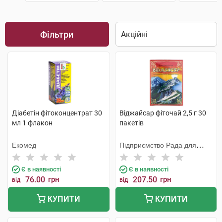
Фільтри
Діабетін фітоконцентрат 30
Віджайсар фіточай 2,5 г 30
мл 1 флакон
пакетів
Екомед
Підприємство Рада для
Хелаплант
Є в наявності
Є в наявності
76.00
грн
207.50
грн
від
від
КУПИТИ
КУПИТИ