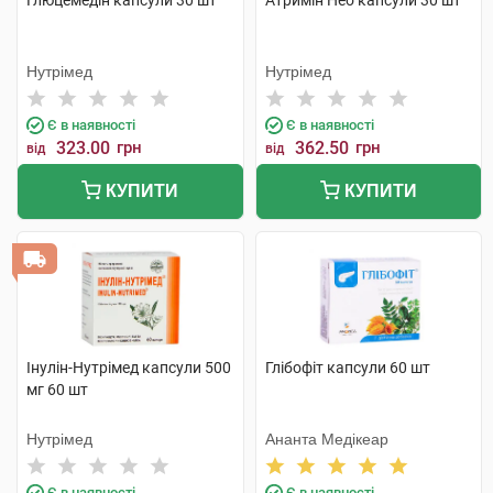
Глюцемедін капсули 30 шт
Атримін Нео капсули 30 шт
Нутрімед
Нутрімед
Є в наявності
Є в наявності
323.00
грн
362.50
грн
від
від
КУПИТИ
КУПИТИ
Інулін-Нутрімед капсули 500
Глібофіт капсули 60 шт
мг 60 шт
Нутрімед
Ананта Медікеар
Є в наявності
Є в наявності