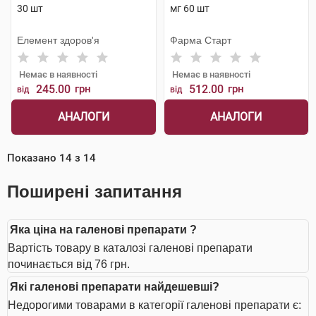
30 шт
мг 60 шт
Елемент здоров'я
Фарма Старт
Немає в наявності
Немає в наявності
245.00
грн
512.00
грн
від
від
АНАЛОГИ
АНАЛОГИ
Показано
14
з
14
Поширені запитання
Яка ціна на галенові препарати ?
Вартість товару в каталозі галенові препарати
починається від 76 грн.
Які галенові препарати найдешевші?
Недорогими товарами в категорії галенові препарати є: