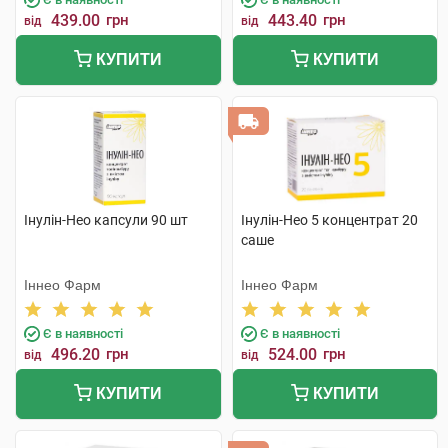
439.00
грн
443.40
грн
від
від
КУПИТИ
КУПИТИ
Інулін-Нео капсули 90 шт
Інулін-Нео 5 концентрат 20
саше
Іннео Фарм
Іннео Фарм
Є в наявності
Є в наявності
496.20
грн
524.00
грн
від
від
КУПИТИ
КУПИТИ