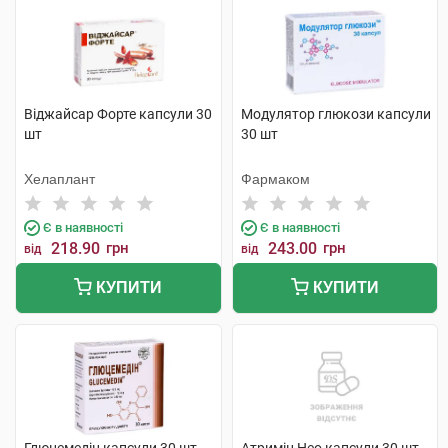
Віджайсар Форте капсули 30
Модулятор глюкози капсули
шт
30 шт
Хелаплант
Фармаком
Є в наявності
Є в наявності
218.90
грн
243.00
грн
від
від
КУПИТИ
КУПИТИ