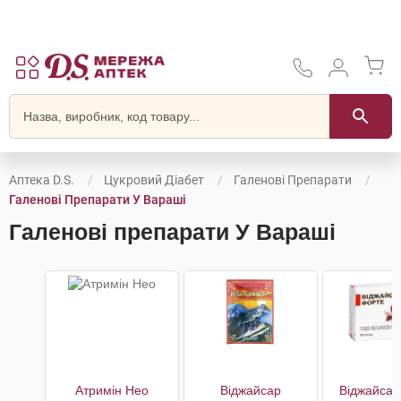
Аптека D.S.
Цукровий Діабет
Галенові Препарати
Галенові Препарати У Вараші
Галенові препарати У Вараші
Атримін Нео
Віджайсар
Віджайсар