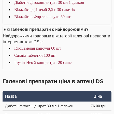
Діабетін фітоконцентрат 30 мл 1 флакон
Віджайсар фіточай 2,5 г 30 пакетів
Віджайсар Форте капсули 30 шт
Які галенові препарати є найдорожчими?
Найдорожчими товарами в категорії галенові препарати
інтернет-аптеки DS є:
Глюцемедін капсули 60 шт
Сахніл таблетки 100 шт
Інулін-Нео 5 концентрат 20 саше
Галенові препарати ціна в аптеці DS
Назва
Ціна
Діабетін фітоконцентрат 30 мл 1 флакон
76.00 грн