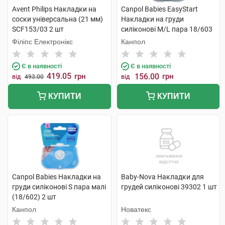
Avent Philips Накладки на
Canpol Babies EasyStart
соски універсальна (21 мм)
Накладки на груди
SCF153/03 2 шт
силіконові M/L пара 18/603
2 шт
Філіпс Електронікс
Канпол
Є в наявності
Є в наявності
419.05
грн
156.00
грн
від
493.00
від
КУПИТИ
КУПИТИ
Canpol Babies Накладки на
Baby-Nova Накладки для
груди силіконові S пара малі
грудей силіконові 39302 1 шт
(18/602) 2 шт
Канпол
Новатекс