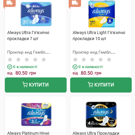
Always Ultra Гігієнічні
Always Ultra Light Гігієнічні
прокладки 7 шт
прокладки 10 шт
Проктер енд Гембл
Проктер енд Гембл
Мануфекчурінг
Мануфекчурінг
Є в наявності
Є в наявності
80.50
грн
80.50
грн
від
від
КУПИТИ
КУПИТИ
Always Platinum Нічні
Always Ultra Прокладки