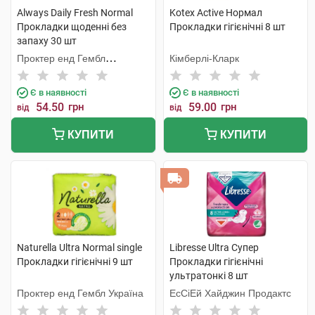
Always Daily Fresh Normal
Kotex Active Нормал
Прокладки щоденні без
Прокладки гігієнічні 8 шт
запаху 30 шт
Проктер енд Гембл
Кімберлі-Кларк
Мануфекчурінг
Є в наявності
Є в наявності
54.50
грн
59.00
грн
від
від
КУПИТИ
КУПИТИ
Naturella Ultra Normal single
Libresse Ultra Супер
Прокладки гігієнічні 9 шт
Прокладки гігієнічні
ультратонкі 8 шт
Проктер енд Гембл Україна
ЕсСіЕй Хайджин Продактс