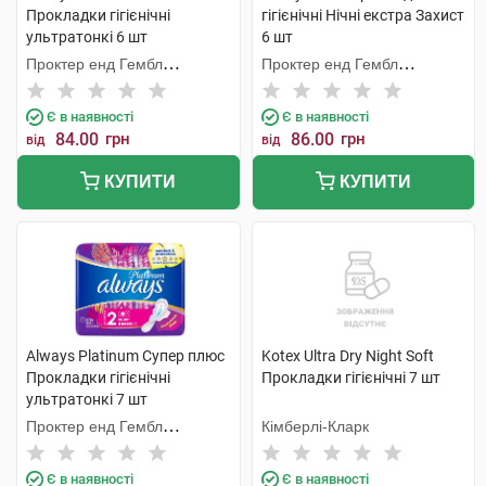
Прокладки гігієнічні
гігієнічні Нічні екстра Захист
ультратонкі 6 шт
6 шт
Проктер енд Гембл
Проктер енд Гембл
Мануфекчурінг
Мануфекчурінг
Є в наявності
Є в наявності
84.00
грн
86.00
грн
від
від
КУПИТИ
КУПИТИ
Always Platinum Супер плюс
Kotex Ultra Dry Night Soft
Прокладки гігієнічні
Прокладки гігієнічні 7 шт
ультратонкі 7 шт
Проктер енд Гембл
Кімберлі-Кларк
Мануфекчурінг
Є в наявності
Є в наявності