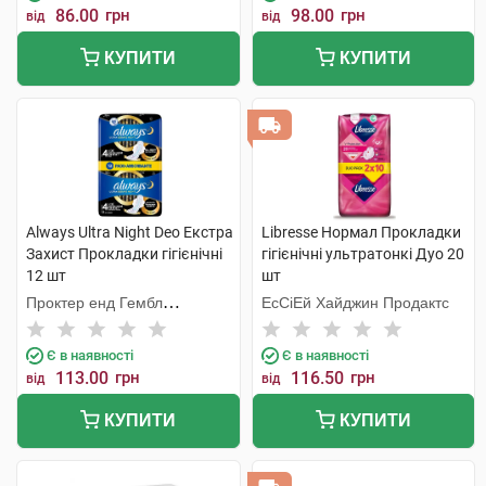
86.00
грн
98.00
грн
від
від
КУПИТИ
КУПИТИ
Always Ultra Night Deo Екстра
Libresse Нормал Прокладки
Захист Прокладки гігієнічні
гігієнічні ультратонкі Дуо 20
12 шт
шт
Проктер енд Гембл
ЕсСіЕй Хайджин Продактс
Мануфекчурінг
Є в наявності
Є в наявності
113.00
грн
116.50
грн
від
від
КУПИТИ
КУПИТИ