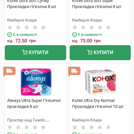
Kotex Ultra Soft Супер
Kotex Ultra Soft Super
Прокладки гігієнічні 8 шт
Прокладки гігієнічні 8 шт
Кімберлі-Кларк
Кімберлі-Кларк
Є в наявності
Є в наявності
72.50
грн
75.00
грн
від
від
КУПИТИ
КУПИТИ
Always Ultra Super Гігієнічні
Kotex Ultra Dry Normal
прокладки 8 шт
Прокладки гігієнічні 10 шт
Проктер енд Гембл
Кімберлі-Кларк
Мануфекчурінг