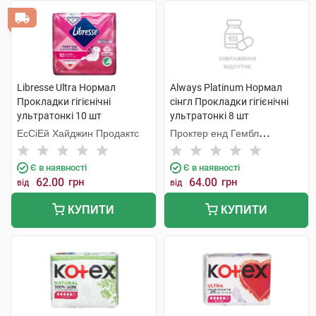
Libresse Ultra Нормал
Always Platinum Нормал
Прокладки гігієнічні
сінгл Прокладки гігієнічні
ультратонкі 10 шт
ультратонкі 8 шт
ЕсСіЕй Хайджин Продактс
Проктер енд Гембл
Мануфекчурінг
Є в наявності
Є в наявності
62.00
грн
64.00
грн
від
від
КУПИТИ
КУПИТИ