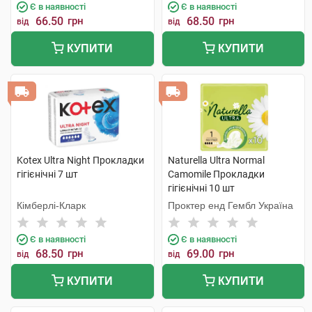
Є в наявності
Є в наявності
66.50
грн
68.50
грн
від
від
КУПИТИ
КУПИТИ
Kotex Ultra Night Прокладки
Naturella Ultra Normal
гігієнічні 7 шт
Camomile Прокладки
гігієнічні 10 шт
Кімберлі-Кларк
Проктер енд Гембл Україна
Є в наявності
Є в наявності
68.50
грн
69.00
грн
від
від
КУПИТИ
КУПИТИ