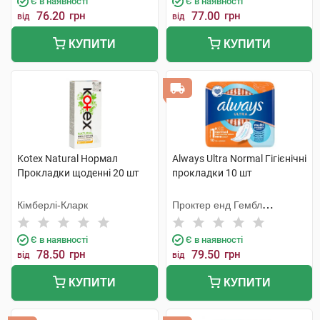
Є в наявності
Є в наявності
76.20
грн
77.00
грн
від
від
КУПИТИ
КУПИТИ
Kotex Natural Нормал
Always Ultra Normal Гігієнічні
Прокладки щоденні 20 шт
прокладки 10 шт
Кімберлі-Кларк
Проктер енд Гембл
Мануфекчурінг
Є в наявності
Є в наявності
78.50
грн
79.50
грн
від
від
КУПИТИ
КУПИТИ