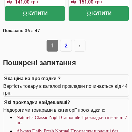
141.00
грн
151.00
грн
від
від
КУПИТИ
КУПИТИ
Показано
36
з
47
1
2
›
Поширені запитання
Яка ціна на прокладки ?
Вартість товару в каталозі прокладки починається від 44
грн.
Які прокладки найдешевші?
Недорогими товарами в категорії прокладки є:
Naturella Classic Night Camomile Прокладки гігієнічні 7
шт
Always Daily Fresh Normal Прокладки щоденні без