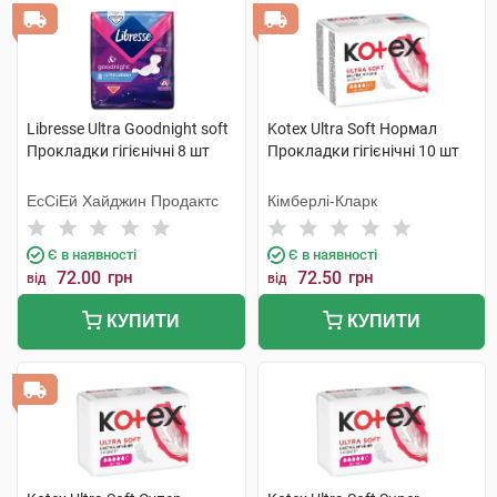
Libresse Ultra Goodnight soft
Kotex Ultra Soft Нормал
Прокладки гігієнічні 8 шт
Прокладки гігієнічні 10 шт
ЕсСіЕй Хайджин Продактс
Кімберлі-Кларк
Є в наявності
Є в наявності
72.00
грн
72.50
грн
від
від
КУПИТИ
КУПИТИ