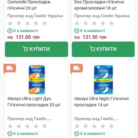
Camomile Прокладки
Duo Прокладки гігієнічні
гігієнічні 20 шт
ароматизовані 18 шт
Проктер енд Гембл Україна
Проктер енд Гембл Україна
Є в наявності
Є в наявності
131.00
грн
131.50
грн
від
від
КУПИТИ
КУПИТИ
Always Ultra Light Дуо
Always Ultra Night Гігієнічні
Гігієнічні прокладки 20 шт
прокладки 14 шт
Проктер енд Гембл
Проктер енд Гембл
Мануфекчурінг
Мануфекчурінг
Є в наявності
Є в наявності