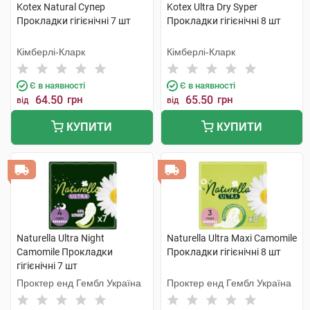
Kotex Natural Супер
Kotex Ultra Dry Syper
Прокладки гігієнічні 7 шт
Прокладки гігієнічні 8 шт
Кімберлі-Кларк
Кімберлі-Кларк
Є в наявності
Є в наявності
64.50
грн
65.50
грн
від
від
КУПИТИ
КУПИТИ
Naturella Ultra Night
Naturella Ultra Maxi Camomile
Camomile Прокладки
Прокладки гігієнічні 8 шт
гігієнічні 7 шт
Проктер енд Гембл Україна
Проктер енд Гембл Україна