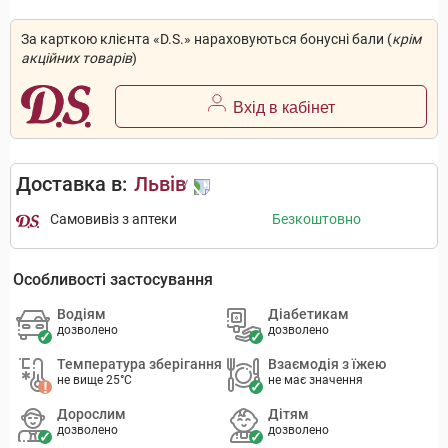
За карткою клієнта «D.S.» нараховуються бонусні бали (
крім
акційних товарів
)
Вхід в кабінет
Доставка в:
Львів
Самовивіз з аптеки
Безкоштовно
Особливості застосування
Водіям
Діабетикам
дозволено
дозволено
Температура зберігання
Взаємодія з їжею
не вище 25°C
не має значення
Дорослим
Дітям
дозволено
дозволено