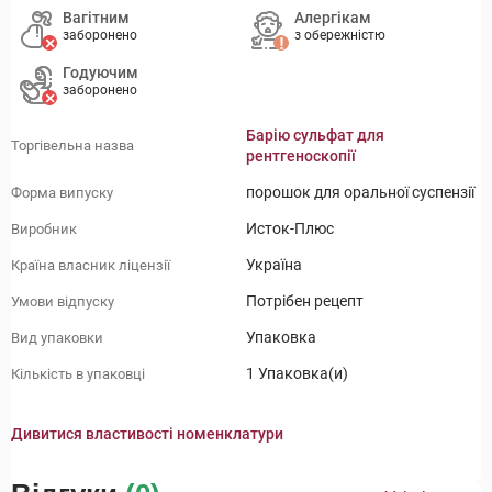
Вагітним
Алергікам
заборонено
з обережністю
Годуючим
заборонено
Барію сульфат для
Торгівельна назва
рентгеноскопії
порошок для оральної суспензії
Форма випуску
Исток-Плюс
Виробник
Україна
Країна власник ліцензії
Потрібен рецепт
Умови відпуску
Упаковка
Вид упаковки
1 Упаковка(и)
Кількість в упаковці
Дивитися властивості номенклатури