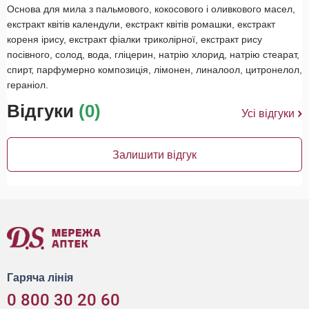
Основа для мила з пальмового, кокосового і оливкового масел,
екстракт квітів календули, екстракт квітів ромашки, екстракт
кореня ірису, екстракт фіалки триколірної, екстракт рису
посівного, солод, вода, гліцерин, натрію хлорид, натрію стеарат,
спирт, парфумерно композиція, лімонен, линалоол, цитронелол,
гераніол.
Відгуки
(0)
Усі відгуки
Залишити відгук
Гаряча лінія
0 800 30 20 60