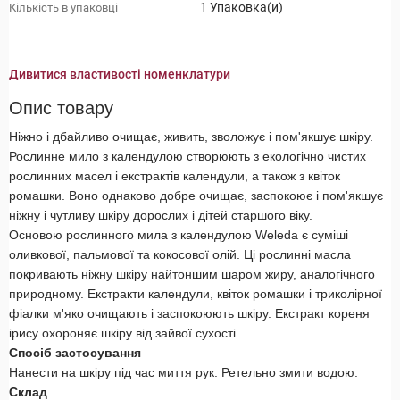
1 Упаковка(и)
Кількість в упаковці
Дивитися властивості номенклатури
Опис товару
Ніжно і дбайливо очищає, живить, зволожує і пом'якшує шкіру.
Рослинне мило з календулою створюють з екологічно чистих
рослинних масел і екстрактів календули, а також з квіток
ромашки. Воно однаково добре очищає, заспокоює і пом'якшує
ніжну і чутливу шкіру дорослих і дітей старшого віку.
Основою рослинного мила з календулою Weleda є суміші
оливкової, пальмової та кокосової олій. Ці рослинні масла
покривають ніжну шкіру найтоншим шаром жиру, аналогічного
природному. Екстракти календули, квіток ромашки і триколірної
фіалки м'яко очищають і заспокоюють шкіру. Екстракт кореня
ірису охороняє шкіру від зайвої сухості.
Спосіб застосування
Нанести на шкіру під час миття рук. Ретельно змити водою.
Склад