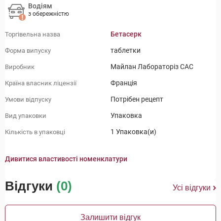
Водіям
з обережністю
Бетасерк
Торгівельна назва
таблетки
Форма випуску
Майлан Лабораторіз САС
Виробник
Франція
Країна власник ліцензії
Потрібен рецепт
Умови відпуску
Упаковка
Вид упаковки
1 Упаковка(и)
Кількість в упаковці
Дивитися властивості номенклатури
Відгуки
(0)
Усі відгуки
Залишити відгук