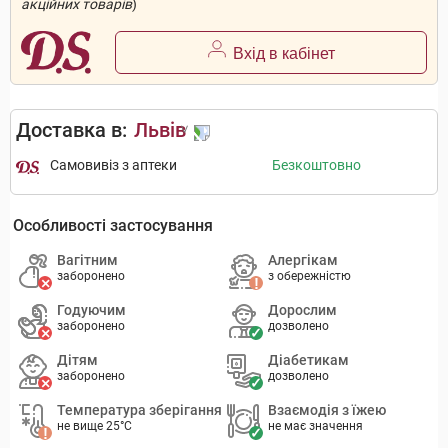
акційних товарів
)
Вхід в кабінет
Доставка в:
Львів
Самовивіз з аптеки
Безкоштовно
Особливості застосування
Вагітним
Алергікам
заборонено
з обережністю
Годуючим
Дорослим
заборонено
дозволено
Дітям
Діабетикам
заборонено
дозволено
Температура зберігання
Взаємодія з їжею
не вище 25°C
не має значення