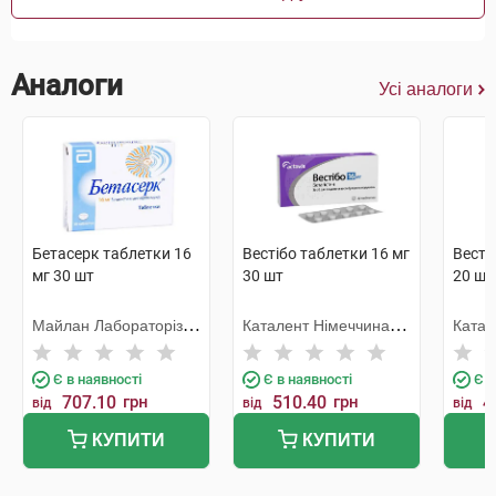
Аналоги
Усі аналоги
Бетасерк таблетки 16
Вестібо таблетки 16 мг
Весті
мг 30 шт
30 шт
20 шт
Майлан Лабораторіз
Каталент Німеччина
Катал
САС
Шорндорф ГмбХ
Шорн
Є в наявності
Є в наявності
Є в
707.10
грн
510.40
грн
4
від
від
від
КУПИТИ
КУПИТИ