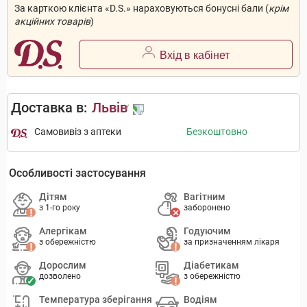
За карткою клієнта «D.S.» нараховуються бонусні бали (
крім
акційних товарів
)
Вхід в кабінет
Доставка в:
Львів
Самовивіз з аптеки
Безкоштовно
Особливості застосування
Дітям
Вагітним
з 1-го року
заборонено
Алергікам
Годуючим
з обережністю
за призначенням лікаря
Дорослим
Діабетикам
дозволено
з обережністю
Температура зберігання
Водіям