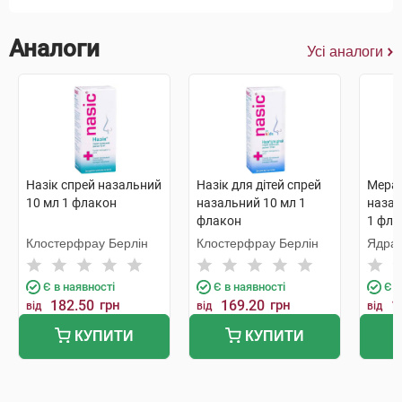
Аналоги
Усі аналоги
Назік спрей назальний
Назік для дітей спрей
Мерал
10 мл 1 флакон
назальний 10 мл 1
назал
флакон
1 фла
Клостерфрау Берлін
Клостерфрау Берлін
Ядран
Лабор
Є в наявності
Є в наявності
Є в
182.50
грн
169.20
грн
1
від
від
від
КУПИТИ
КУПИТИ