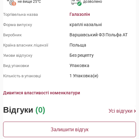
не вище 25°C
дозволено
Галазолін
Торгівельна назва
краплі назальні
Форма випуску
Варшавський ФЗ Польфа АТ
Виробник
Польща
Країна власник ліцензії
Без рецепту
Умови відпуску
Упаковка
Вид упаковки
1 Упаковка(и)
Кількість в упаковці
Дивитися властивості номенклатури
Відгуки
(0)
Усі відгуки
Залишити відгук