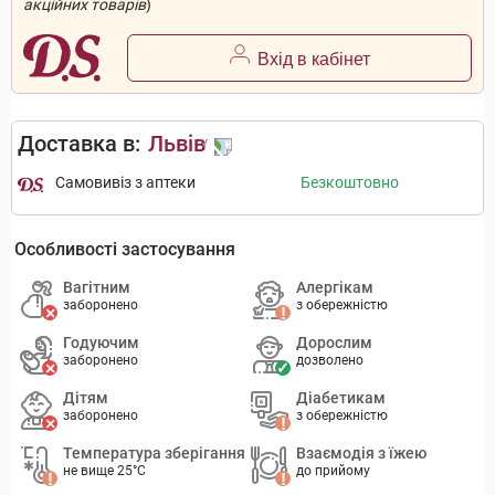
акційних товарів
)
Вхід в кабінет
Доставка в:
Львів
Самовивіз з аптеки
Безкоштовно
Особливості застосування
Вагітним
Алергікам
заборонено
з обережністю
Годуючим
Дорослим
заборонено
дозволено
Дітям
Діабетикам
заборонено
з обережністю
Температура зберігання
Взаємодія з їжею
не вище 25°C
до прийому