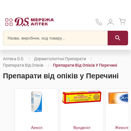
Аптека D.S.
Дерматологічні Препарати
Препарати Від Опіків
Препарати Від Опіків У Перечині
Препарати від опіків у Перечині
Аекол
Вундехіл
Жеколь 