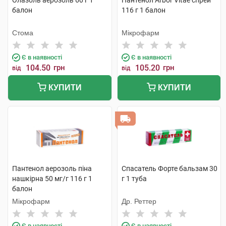
Олазоль аерозоль 60 г 1
Пантенол Arbor Vitae спрей
балон
116 г 1 балон
Стома
Мікрофарм
Є в наявності
Є в наявності
104.50
грн
105.20
грн
від
від
КУПИТИ
КУПИТИ
Пантенол аерозоль піна
Спасатель Форте бальзам 30
нашкірна 50 мг/г 116 г 1
г 1 туба
балон
Мікрофарм
Др. Реттер
Є в наявності
Є в наявності