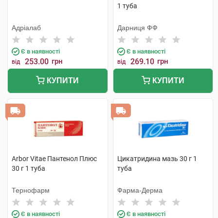
1 туба
Адріалаб
Дарниця ФФ
Є в наявності
Є в наявності
253.00
грн
269.10
грн
від
від
КУПИТИ
КУПИТИ
Arbor Vitae Пантенол Плюс
Цикатридина мазь 30 г 1
30 г 1 туба
туба
Тернофарм
Фарма-Дерма
Є в наявності
Є в наявності