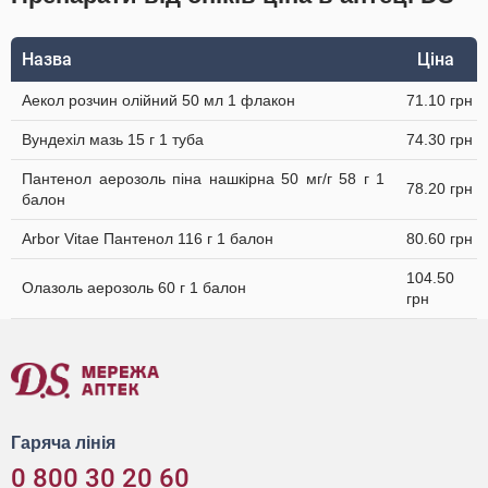
Назва
Ціна
Аекол розчин олійний 50 мл 1 флакон
71.10 грн
Вундехіл мазь 15 г 1 туба
74.30 грн
Пантенол аерозоль піна нашкірна 50 мг/г 58 г 1
78.20 грн
балон
Arbor Vitae Пантенол 116 г 1 балон
80.60 грн
104.50
Олазоль аерозоль 60 г 1 балон
грн
Гаряча лінія
0 800 30 20 60