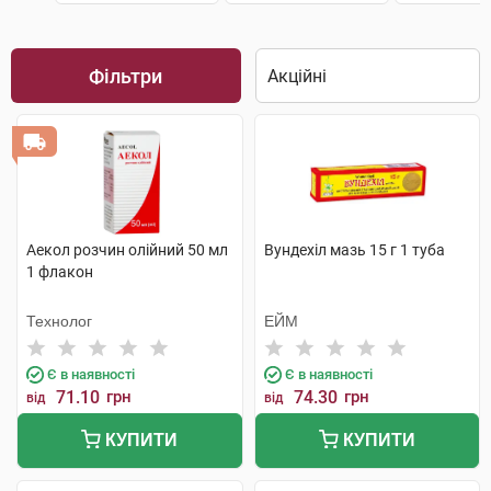
Фільтри
Аекол розчин олійний 50 мл
Вундехіл мазь 15 г 1 туба
1 флакон
Технолог
ЕЙМ
Є в наявності
Є в наявності
71.10
грн
74.30
грн
від
від
КУПИТИ
КУПИТИ