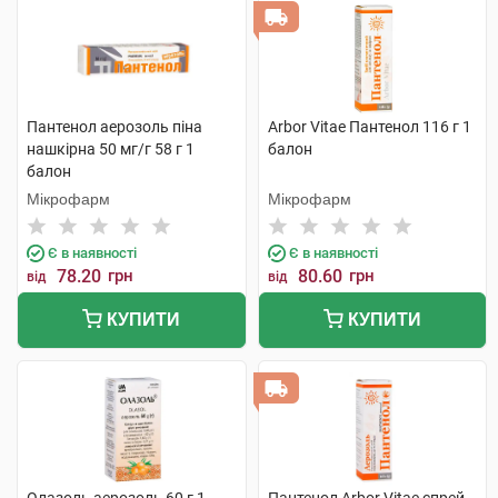
Пантенол аерозоль піна
Arbor Vitae Пантенол 116 г 1
нашкірна 50 мг/г 58 г 1
балон
балон
Мікрофарм
Мікрофарм
Є в наявності
Є в наявності
78.20
грн
80.60
грн
від
від
КУПИТИ
КУПИТИ