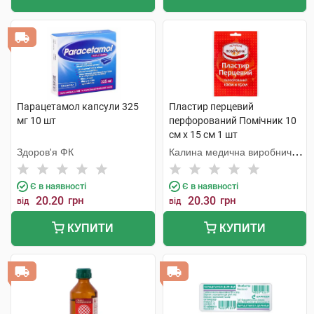
Парацетамол капсули 325
Пластир перцевий
мг 10 шт
перфорований Помічник 10
см х 15 см 1 шт
Здоров'я ФК
Калина медична виробнича
компанія
Є в наявності
Є в наявності
20.20
грн
20.30
грн
від
від
КУПИТИ
КУПИТИ