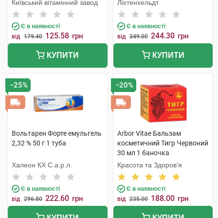
Київський вітамінний завод
Ліхтенхельдт
Є в наявності
Є в наявності
125.58
244.30
грн
грн
від
179.40
від
349.00
КУПИТИ
КУПИТИ
−25%
−20%
Вольтарен Форте емульгель
Arbor Vitae Бальзам
2,32 % 50 г 1 туба
косметичний Тигр Червоний
30 мл 1 баночка
Халеон КХ С.а.р.л.
Красота та Здоров'я
Є в наявності
Є в наявності
222.60
188.00
грн
грн
від
296.80
від
235.00
КУПИТИ
КУПИТИ