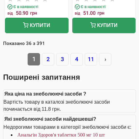
Є в наявності
Є в наявності
50.90
грн
51.00
грн
від
від
КУПИТИ
КУПИТИ
Показано
36
з
391
1
2
3
4
11
›
Поширені запитання
Яка ціна на знеболюючі засоби ?
Вартість товару в каталозі знеболюючі засоби
починається від 11.8 грн.
Які знеболюючі засоби найдешевші?
Недорогими товарами в категорії знеболюючі засоби є:
Анальгін Здоров'я таблетки 500 мг 10 шт