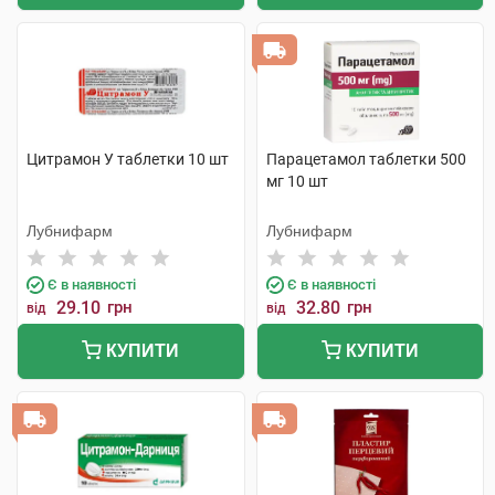
Цитрамон У таблетки 10 шт
Парацетамол таблетки 500
мг 10 шт
Лубнифарм
Лубнифарм
Є в наявності
Є в наявності
29.10
грн
32.80
грн
від
від
КУПИТИ
КУПИТИ