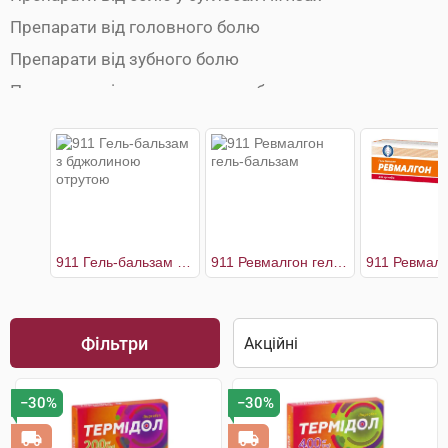
Препарати від головного болю
Препарати від зубного болю
Препарати від ментруального болю
Препарати від мігрені
Протиспазматичні препарати
911 Гель-бальзам з бджолиною отрутою
911 Ревмалгон гель-бальзам
Фільтри
−30%
−30%