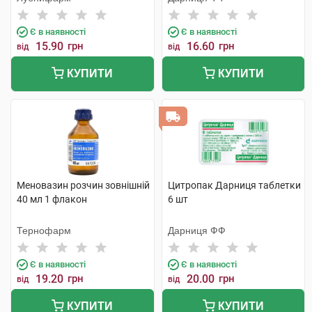
Є в наявності
Є в наявності
15.90
грн
16.60
грн
від
від
КУПИТИ
КУПИТИ
Меновазин розчин зовнішній
Цитропак Дарниця таблетки
40 мл 1 флакон
6 шт
Тернофарм
Дарниця ФФ
Є в наявності
Є в наявності
19.20
грн
20.00
грн
від
від
КУПИТИ
КУПИТИ