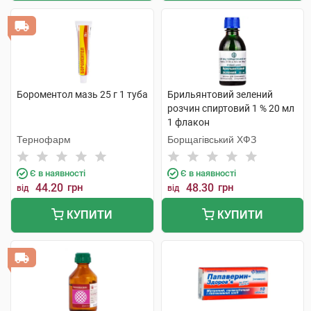
Бороментол мазь 25 г 1 туба
Брильянтовий зелений
розчин спиртовий 1 % 20 мл
1 флакон
Тернофарм
Борщагівський ХФЗ
Є в наявності
Є в наявності
44.20
грн
48.30
грн
від
від
КУПИТИ
КУПИТИ