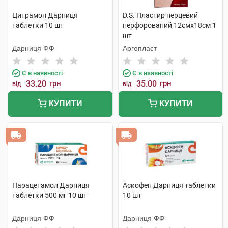
Цитрамон Дарниця
D.S. Пластир перцевий
таблетки 10 шт
перфорований 12смх18см 1
шт
Дарниця ФФ
Аргопласт
Є в наявності
Є в наявності
33.20
грн
35.00
грн
від
від
КУПИТИ
КУПИТИ
Парацетамол Дарниця
Аскофен Дарниця таблетки
таблетки 500 мг 10 шт
10 шт
Дарниця ФФ
Дарниця ФФ