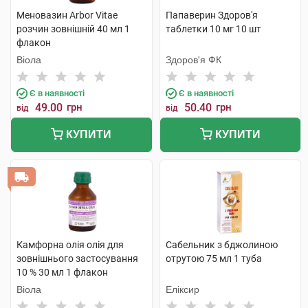
Меновазин Arbor Vitae
Папаверин Здоров'я
розчин зовнішній 40 мл 1
таблетки 10 мг 10 шт
флакон
Віола
Здоров'я ФК
Є в наявності
Є в наявності
49.00
грн
50.40
грн
від
від
КУПИТИ
КУПИТИ
Камфорна олія олія для
Сабельник з бджолиною
зовнішнього застосування
отрутою 75 мл 1 туба
10 % 30 мл 1 флакон
Віола
Еліксир