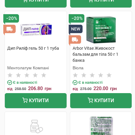
−20%
−20%
NEW
Дип Риліф гель 50 г 1 туба
Arbor Vitae Живокост
бальзам для тіла 50 г 1
банка
Ментолатум Компані
Віола
Є в наявності
Є в наявності
206.80
220.00
грн
грн
від
258.50
від
275.00
КУПИТИ
КУПИТИ