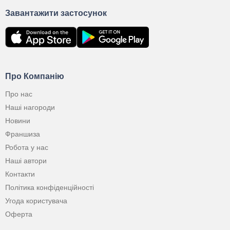
Завантажити застосунок
Про Компанію
Про нас
Наші нагороди
Новини
Франшиза
Робота у нас
Наші автори
Контакти
Політика конфіденційності
Угода користувача
Оферта