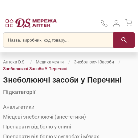
Аптека D.S.
Медикаменти
Знеболюючі Засоби
Знеболюючі Засоби У Перечині
Знеболюючі засоби у Перечині
Підкатегорії
Анальгетики
Місцеві знеболюючі (анестетики)
Препарати від болю у спині
Препарати від болю у суглобах і м'язах