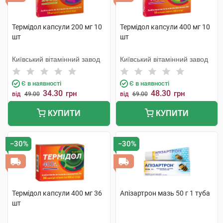
Термідол капсули 200 мг 10
Термідол капсули 400 мг 10
шт
шт
Київський вітамінний завод
Київський вітамінний завод
Є в наявності
Є в наявності
34.30
48.30
грн
грн
від
49.00
від
69.00
КУПИТИ
КУПИТИ
−30%
−30%
Термідол капсули 400 мг 36
Апізартрон мазь 50 г 1 туба
шт