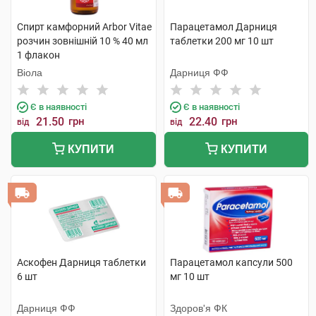
Спирт камфорний Arbor Vitae
Парацетамол Дарниця
розчин зовнішній 10 % 40 мл
таблетки 200 мг 10 шт
1 флакон
Віола
Дарниця ФФ
Є в наявності
Є в наявності
21.50
грн
22.40
грн
від
від
КУПИТИ
КУПИТИ
Аскофен Дарниця таблетки
Парацетамол капсули 500
6 шт
мг 10 шт
Дарниця ФФ
Здоров'я ФК