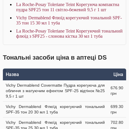
La Roche-Posay Toleriane Teint Корегуюча компактна
пудра SPF25 тон 11 світло-бежевий 9,5 г 1 шт
Vichy Dermablend Флюїд корегуючий тональний SPF-
35 тон 15 30 мл 1 туба
La Roche-Posay Toleriane Teint Корегуючий тональний
флюїд з SPF25 - слонова кістка 30 мл 1 туба
Тональні засоби ціна в аптеці DS
Назва
Ціна
Vichy Dermablend Covermatte Пудра корегуюча для
676.90
обличчя з матуючим ефектом SPF-25 відтінок №25
грн
9,5 г 1 шт
Vichy Dermablend Флюїд корегуючий тональний
699.30
SPF-35 тон 20 30 мл 1 туба
грн
Vichy Dermablend Флюїд корегуючий тональний
702.80
SPF-35 тон 25 30 мл 1 туба
грн