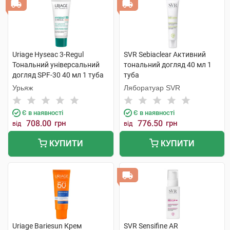
Uriage Hyseac 3-Regul
SVR Sebiaclear Активний
Тональний універсальний
тональний догляд 40 мл 1
догляд SPF-30 40 мл 1 туба
туба
Урьяж
Ляборатуар SVR
Є в наявності
Є в наявності
708.00
грн
776.50
грн
від
від
КУПИТИ
КУПИТИ
Uriage Bariesun Крем
SVR Sensifine AR