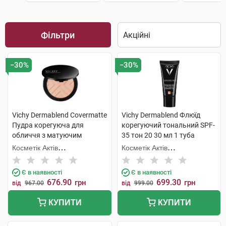
Фільтри
−30%
−30%
Vichy Dermablend Covermatte
Vichy Dermablend Флюїд
Пудра корегуюча для
корегуючий тональний SPF-
обличчя з матуючим
35 тон 20 30 мл 1 туба
ефектом SPF-25 відтінок
Косметік Актів
Косметік Актів
№25 9,5 г 1 шт
Інтернаціональ
Інтернаціональ
Є в наявності
Є в наявності
676.90
699.30
грн
грн
від
967.00
від
999.00
КУПИТИ
КУПИТИ