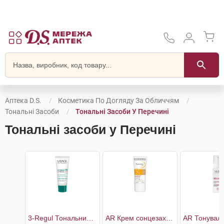
Аптека D.S.
Косметика По Догляду За Обличчям
Тональні Засоби
Тональні Засоби У Перечині
Тональні засоби у Перечині
3-Regul Тональний універсальний догляд SPF30
AR Крем сонцезахисний тональний SPF50+