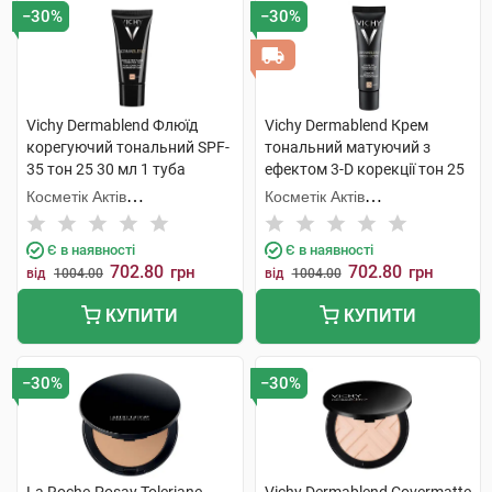
−30%
−30%
Vichy Dermablend Флюїд
Vichy Dermablend Крем
корегуючий тональний SPF-
тональний матуючий з
35 тон 25 30 мл 1 туба
ефектом 3-D корекції тон 25
30 мл 1 туба
Косметік Актів
Косметік Актів
Інтернаціональ
Інтернаціональ
Є в наявності
Є в наявності
702.80
702.80
грн
грн
від
1004.00
від
1004.00
КУПИТИ
КУПИТИ
−30%
−30%