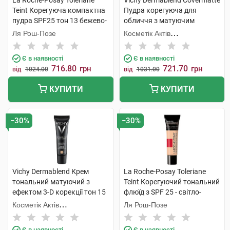
La Roche-Posay Toleriane
Vichy Dermablend Covermatte
Teint Корегуюча компактна
Пудра корегуюча для
пудра SPF25 тон 13 бежево-
обличчя з матуючим
пісочний 9,5 г 1 шт
ефектом SPF-25 відтінок
Ля Рош-Позе
Косметік Актів
№15 9,5 г 1 шт
Інтернаціональ
Є в наявності
Є в наявності
716.80
721.70
грн
грн
від
1024.00
від
1031.00
КУПИТИ
КУПИТИ
−30%
−30%
Vichy Dermablend Крем
La Roche-Posay Toleriane
тональний матуючий з
Teint Корегуючий тональний
ефектом 3-D корекції тон 15
флюїд з SPF 25 - світло-
30 мл 1 туба
бежевий 30 мл 1 туба
Косметік Актів
Ля Рош-Позе
Інтернаціональ
Є в наявності
Є в наявності