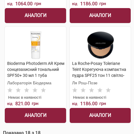
1064.00
грн
1186.00
грн
від
від
АНАЛОГИ
АНАЛОГИ
Bioderma Photoderm AR Крем
La Roche-Posay Toleriane
сонцезахисний тональний
Teint Корегуюча компактна
SPF50+ 30 мл 1 туба
пудра SPF25 тон 11 світло-
бежевий 9,5 г 1 шт
Лабораторія Біодерма
Ля Рош-Позе
Немає в наявності
Немає в наявності
821.00
грн
1186.00
грн
від
від
АНАЛОГИ
АНАЛОГИ
Показано
18
з
18