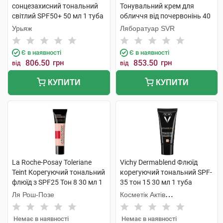
сонцезахисний тональний
Тонувальний крем для
світлий SPF50+ 50 мл 1 туба
обличчя від почервонінь 40
мл 1 флакон
Урьяж
Ляборатуар SVR
Є в наявності
Є в наявності
806.50
грн
853.50
грн
від
від
КУПИТИ
КУПИТИ
La Roche-Posay Toleriane
Vichy Dermablend Флюїд
Teint Корегуючий тональний
корегуючий тональний SPF-
флюїд з SPF25 Тон 8 30 мл 1
35 тон 15 30 мл 1 туба
туба
Ля Рош-Позе
Косметік Актів
Інтернаціональ
Немає в наявності
Немає в наявності