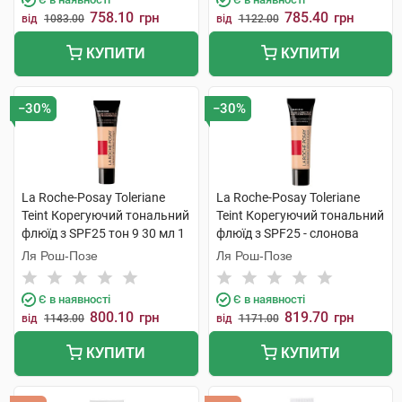
758.10
785.40
грн
грн
від
1083.00
від
1122.00
КУПИТИ
КУПИТИ
−30%
−30%
La Roche-Posay Toleriane
La Roche-Posay Toleriane
Teint Корегуючий тональний
Teint Корегуючий тональний
флюїд з SPF25 тон 9 30 мл 1
флюїд з SPF25 - слонова
туба
кістка 30 мл 1 туба
Ля Рош-Позе
Ля Рош-Позе
Є в наявності
Є в наявності
800.10
819.70
грн
грн
від
1143.00
від
1171.00
КУПИТИ
КУПИТИ