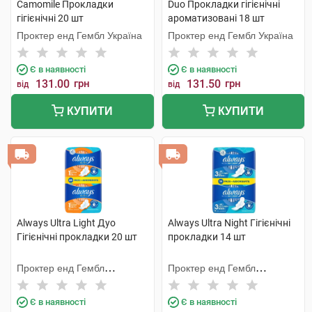
Camomile Прокладки
Duo Прокладки гігієнічні
гігієнічні 20 шт
ароматизовані 18 шт
Проктер енд Гембл Україна
Проктер енд Гембл Україна
Є в наявності
Є в наявності
131.00
грн
131.50
грн
від
від
КУПИТИ
КУПИТИ
Always Ultra Light Дуо
Always Ultra Night Гігієнічні
Гігієнічні прокладки 20 шт
прокладки 14 шт
Проктер енд Гембл
Проктер енд Гембл
Мануфекчурінг
Мануфекчурінг
Є в наявності
Є в наявності