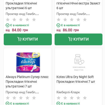
Прокладки гігієнічні
гігієнічні Нічні екстра Захист
ультратонкі 6 шт
6 шт
Проктер енд Гембл
Проктер енд Гембл
Мануфекчурінг
Мануфекчурінг
Є в наявності
Є в наявності
84.00
грн
86.00
грн
від
від
КУПИТИ
КУПИТИ
Always Platinum Супер плюс
Kotex Ultra Dry Night Soft
Прокладки гігієнічні
Прокладки гігієнічні 7 шт
ультратонкі 7 шт
Проктер енд Гембл
Кімберлі-Кларк
Мануфекчурінг
Є в наявності
Є в наявності