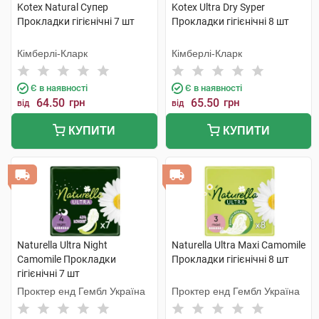
Kotex Natural Супер
Kotex Ultra Dry Syper
Прокладки гігієнічні 7 шт
Прокладки гігієнічні 8 шт
Кімберлі-Кларк
Кімберлі-Кларк
Є в наявності
Є в наявності
64.50
грн
65.50
грн
від
від
КУПИТИ
КУПИТИ
Naturella Ultra Night
Naturella Ultra Maxi Camomile
Camomile Прокладки
Прокладки гігієнічні 8 шт
гігієнічні 7 шт
Проктер енд Гембл Україна
Проктер енд Гембл Україна