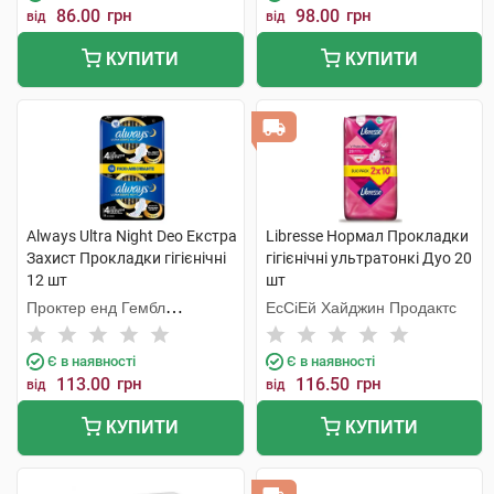
86.00
грн
98.00
грн
від
від
КУПИТИ
КУПИТИ
Always Ultra Night Deo Екстра
Libresse Нормал Прокладки
Захист Прокладки гігієнічні
гігієнічні ультратонкі Дуо 20
12 шт
шт
Проктер енд Гембл
ЕсСіЕй Хайджин Продактс
Мануфекчурінг
Є в наявності
Є в наявності
113.00
грн
116.50
грн
від
від
КУПИТИ
КУПИТИ