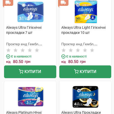
Always Ultra Гігієнічні
Always Ultra Light Гігієнічні
прокладки 7 шт
прокладки 10 шт
Проктер енд Гембл
Проктер енд Гембл
Мануфекчурінг
Мануфекчурінг
Є в наявності
Є в наявності
80.50
грн
80.50
грн
від
від
КУПИТИ
КУПИТИ
Always Platinum Нічні
Always Ultra Прокладки