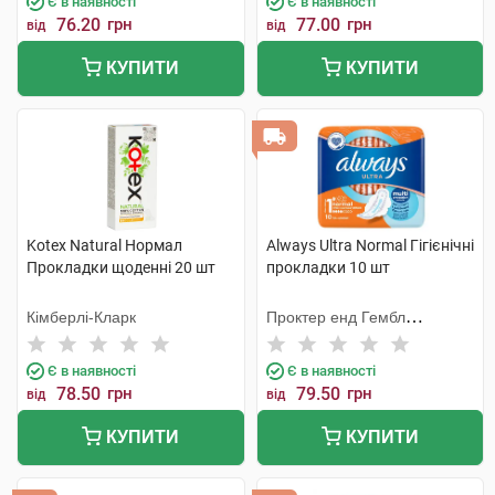
Є в наявності
Є в наявності
76.20
грн
77.00
грн
від
від
КУПИТИ
КУПИТИ
Kotex Natural Нормал
Always Ultra Normal Гігієнічні
Прокладки щоденні 20 шт
прокладки 10 шт
Кімберлі-Кларк
Проктер енд Гембл
Мануфекчурінг
Є в наявності
Є в наявності
78.50
грн
79.50
грн
від
від
КУПИТИ
КУПИТИ