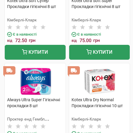
Kotex Ultra Soft Супер
Kotex Ultra Soft Super
Прокладки гігієнічні 8 шт
Прокладки гігієнічні 8 шт
Кімберлі-Кларк
Кімберлі-Кларк
Є в наявності
Є в наявності
72.50
грн
75.00
грн
від
від
КУПИТИ
КУПИТИ
Always Ultra Super Гігієнічні
Kotex Ultra Dry Normal
прокладки 8 шт
Прокладки гігієнічні 10 шт
Проктер енд Гембл
Кімберлі-Кларк
Мануфекчурінг