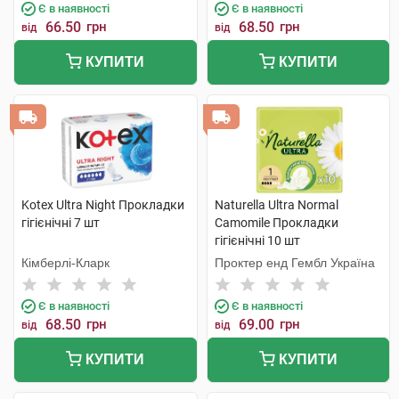
Є в наявності
Є в наявності
66.50
грн
68.50
грн
від
від
КУПИТИ
КУПИТИ
Kotex Ultra Night Прокладки
Naturella Ultra Normal
гігієнічні 7 шт
Camomile Прокладки
гігієнічні 10 шт
Кімберлі-Кларк
Проктер енд Гембл Україна
Є в наявності
Є в наявності
68.50
грн
69.00
грн
від
від
КУПИТИ
КУПИТИ