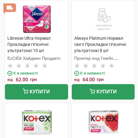
Libresse Ultra Нормал
Always Platinum Нормал
Прокладки гігієнічні
сінгл Прокладки гігієнічні
ультратонкі 10 шт
ультратонкі 8 шт
ЕсСіЕй Хайджин Продактс
Проктер енд Гембл
Мануфекчурінг
Є в наявності
Є в наявності
62.00
грн
64.00
грн
від
від
КУПИТИ
КУПИТИ