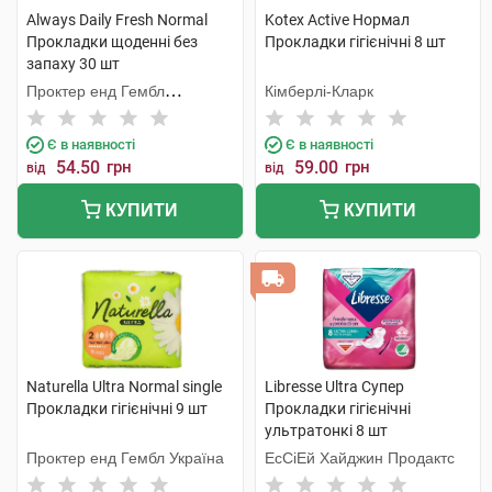
Always Daily Fresh Normal
Kotex Active Нормал
Прокладки щоденні без
Прокладки гігієнічні 8 шт
запаху 30 шт
Проктер енд Гембл
Кімберлі-Кларк
Мануфекчурінг
Є в наявності
Є в наявності
54.50
грн
59.00
грн
від
від
КУПИТИ
КУПИТИ
Naturella Ultra Normal single
Libresse Ultra Супер
Прокладки гігієнічні 9 шт
Прокладки гігієнічні
ультратонкі 8 шт
Проктер енд Гембл Україна
ЕсСіЕй Хайджин Продактс