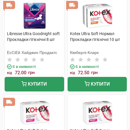
Libresse Ultra Goodnight soft
Kotex Ultra Soft Нормал
Прокладки гігієнічні 8 шт
Прокладки гігієнічні 10 шт
ЕсСіЕй Хайджин Продактс
Кімберлі-Кларк
Є в наявності
Є в наявності
72.00
грн
72.50
грн
від
від
КУПИТИ
КУПИТИ