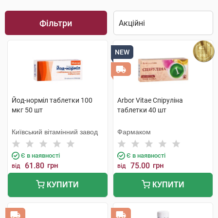
Фільтри
NEW
Йод-норміл таблетки 100
Arbor Vitae Спіруліна
мкг 50 шт
таблетки 40 шт
Київський вітамінний завод
Фармаком
Є в наявності
Є в наявності
61.80
грн
75.00
грн
від
від
КУПИТИ
КУПИТИ