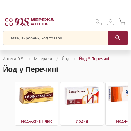
Аптека D.S.
Мінерали
Йод
Йод У Перечині
Йод у Перечині
Йод-Актив Плюс
Йодид
Йод-но