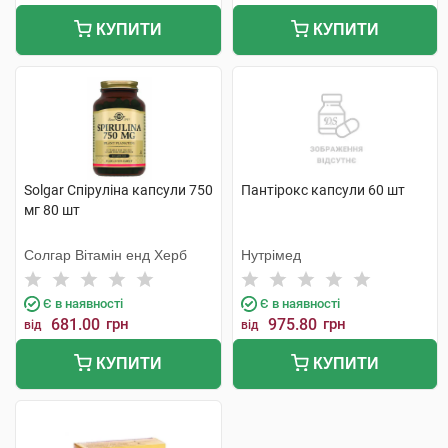
КУПИТИ
КУПИТИ
Solgar Спіруліна капсули 750
Пантірокс капсули 60 шт
мг 80 шт
Солгар Вітамін енд Херб
Нутрімед
Є в наявності
Є в наявності
681.00
грн
975.80
грн
від
від
КУПИТИ
КУПИТИ