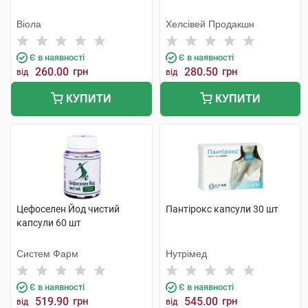
Віола
Хелсівей Продакшн
Є в наявності
Є в наявності
260.00
грн
280.50
грн
від
від
КУПИТИ
КУПИТИ
Цефоселен Йод чистий
Пантірокс капсули 30 шт
капсули 60 шт
Систем Фарм
Нутрімед
Є в наявності
Є в наявності
519.90
грн
545.00
грн
від
від