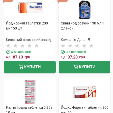
Йод-норміл таблетки 200
Синій йод розчин 130 мл 1
мкг 50 шт
флакон
Київський вітамінний завод
Компанія Дана, Я
Є в наявності
Є в наявності
87.10
грн
97.20
грн
від
від
КУПИТИ
КУПИТИ
Калію йодид таблетки 0,25 г
Йодид Фармак таблетки 200
10 шт
мкг 50 шт