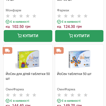
Монфарм
Фармак
Є в наявності
Є в наявності
102.50
грн
124.30
грн
від
від
КУПИТИ
КУПИТИ
ЙоСен для дітей таблетки 50
ЙоСен таблетки 50 шт
шт
ОмніФарма
ОмніФарма
Є в наявності
Є в наявності
144.40
грн
149.70
грн
від
від