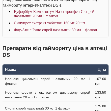
гаймориту інтернет-аптеки DS є:
Еуфорбіум Композитум Назентропфен С спрей
назальний 20 мл 1 флакон
Синупрет екстракт таблетки 160 мг 20 шт
Флу-Ацил Рино спрей назальний 30 мл 1 флакон
Препарати від гаймориту ціна в аптеці
DS
Назва
Ціна
Неонокс цикламен спрей назальний 20 мл 1
107.60
флакон
грн
Неонокс форте з екстрактом цикламену спрей
133.50
назальний 20 мл 1 флакон
грн
175.80
Снотті спрей назальний 30 мл 1 флакон
грн