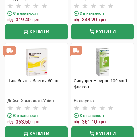
Є в наявності
Є в наявності
319.40
грн
348.20
грн
від
від
КУПИТИ
КУПИТИ
Цинабсин таблетки 60 шт
Синупрет Н сироп 100 мл 1
флакон
Дойче Хомеопаті-Уніон
Біонорика
Є в наявності
Є в наявності
353.50
грн
361.10
грн
від
від
КУПИТИ
КУПИТИ