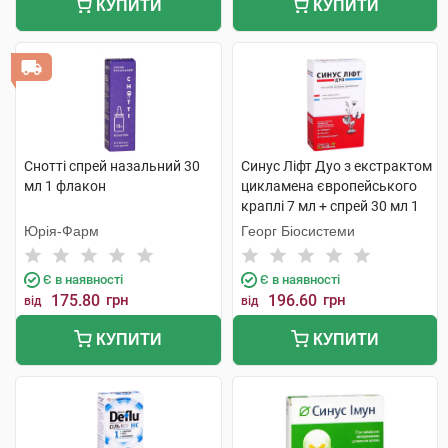
КУПИТИ
КУПИТИ
Снотті спрей назальний 30
Синус Ліфт Дуо з екстрактом
мл 1 флакон
цикламена європейського
краплі 7 мл + спрей 30 мл 1
комплект
Юрія-Фарм
Георг Біосистеми
Є в наявності
Є в наявності
175.80
грн
196.60
грн
від
від
КУПИТИ
КУПИТИ