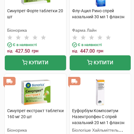
Синупрет Форте таблетки 20
Флу-Ацил Рино спрей
шт
назальний 30 мл 1 флакон
Біонорика
Фарма Лайн
Є в наявності
Є в наявності
427.50
грн
447.00
грн
від
від
КУПИТИ
КУПИТИ
Синупрет екстракт таблетки
Еуфорбіум Композитум
160 мг 20 шт
Назентропфен С спрей
назальний 20 мл 1 флакон
Біонорика
Біологіше Хайльміттель