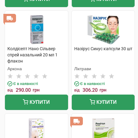
Колдісепт Нано Сільвер
Назірус Синус капсули 30 шт
спрей назальний 20 мл 1
флакон
Аркона
Ліктрави
Є в наявності
Є в наявності
290.00
грн
306.20
грн
від
від
КУПИТИ
КУПИТИ