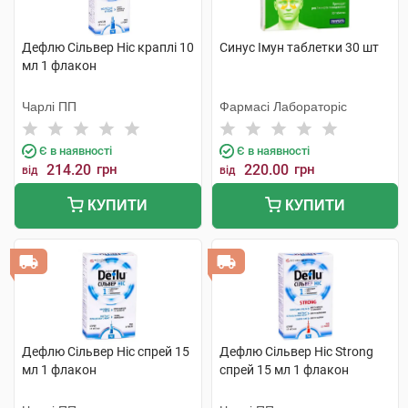
Дефлю Сільвер Ніс краплі 10
Синус Імун таблетки 30 шт
мл 1 флакон
Чарлі ПП
Фармасі Лабораторіс
Є в наявності
Є в наявності
214.20
грн
220.00
грн
від
від
КУПИТИ
КУПИТИ
Дефлю Сільвер Ніс спрей 15
Дефлю Сільвер Ніс Strong
мл 1 флакон
спрей 15 мл 1 флакон