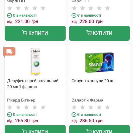
Чарлі ПП
Чарлі ПП
Є в наявності
Є в наявності
221.00
грн
228.00
грн
від
від
КУПИТИ
КУПИТИ
Делуфен спрей назальний
Синувіт капсули 20 шт
20 мл 1 флакон
Ріхард Біттнер
Валартін Фарма
Є в наявності
Є в наявності
265.30
грн
286.50
грн
від
від
КУПИТИ
КУПИТИ