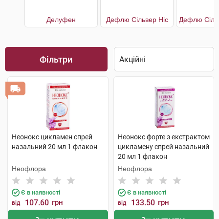
Делуфен
Дефлю Сільвер Ніс
Фільтри
Неонокс цикламен спрей
Неонокс форте з екстрактом
назальний 20 мл 1 флакон
цикламену спрей назальний
20 мл 1 флакон
Неофлора
Неофлора
Є в наявності
Є в наявності
107.60
грн
133.50
грн
від
від