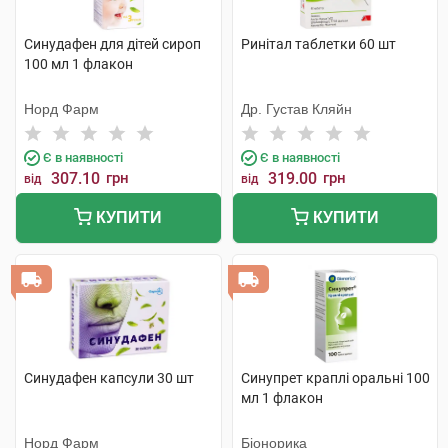
Синудафен для дітей сироп
Ринітал таблетки 60 шт
100 мл 1 флакон
Норд Фарм
Др. Густав Кляйн
Є в наявності
Є в наявності
307.10
грн
319.00
грн
від
від
КУПИТИ
КУПИТИ
Синудафен капсули 30 шт
Синупрет краплі оральні 100
мл 1 флакон
Норд Фарм
Біонорика