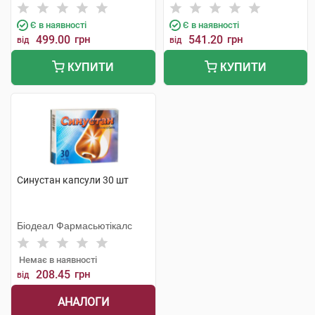
Хеель
Є в наявності
Є в наявності
499.00
грн
541.20
грн
від
від
КУПИТИ
КУПИТИ
Синустан капсули 30 шт
Біодеал Фармасьютікалс
Немає в наявності
208.45
грн
від
АНАЛОГИ