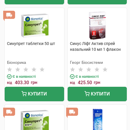
Синупрет таблетки 50 шт
Синус Ліфт Актив спрей
назальний 10 мл 1 флакон
Біонорика
Георг Біосистеми
Є в наявності
Є в наявності
403.30
грн
425.50
грн
від
від
КУПИТИ
КУПИТИ