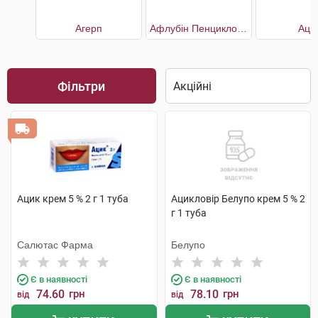
Агерп
Афлубін Пенцикловір
Аци
Фільтри
Ацик крем 5 % 2 г 1 туба
Ацикловір Белупо крем 5 % 2
г 1 туба
Салютас Фарма
Белупо
Є в наявності
Є в наявності
74.60
грн
78.10
грн
від
від