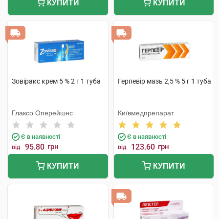
КУПИТИ
КУПИТИ
Зовіракс крем 5 % 2 г 1 туба
Герпевір мазь 2,5 % 5 г 1 туба
Глаксо Оперейшнс
Київмедпрепарат
Є в наявності
Є в наявності
95.80
грн
123.60
грн
від
від
КУПИТИ
КУПИТИ