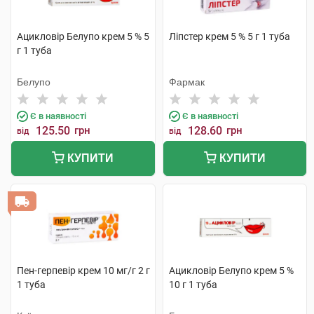
Ацикловір Белупо крем 5 % 5
Ліпстер крем 5 % 5 г 1 туба
г 1 туба
Белупо
Фармак
Є в наявності
Є в наявності
125.50
грн
128.60
грн
від
від
КУПИТИ
КУПИТИ
Пен-герпевір крем 10 мг/г 2 г
Ацикловір Белупо крем 5 %
1 туба
10 г 1 туба