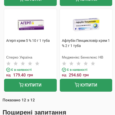
Агерп крем 5 % 10 г 1 туба
Афлубін Пенцикловір крем 1
% 2 г 1 туба
Сперко Україна
Медженікс Бенелюкс НВ
Є в наявності
Є в наявності
179.40
грн
294.60
грн
від
від
КУПИТИ
КУПИТИ
Показано
12
з
12
Поширені запитання