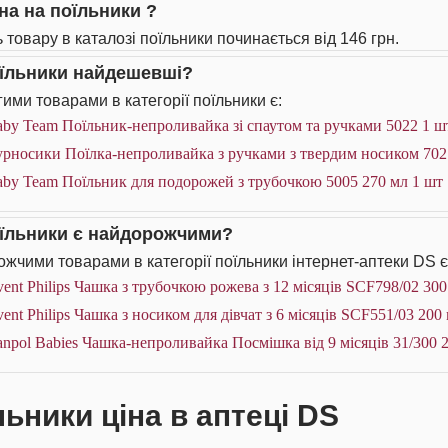
іна на поїльники ?
ь товару в каталозі поїльники починається від 146 грн.
оїльники найдешевші?
ими товарами в категорії поїльники є:
by Team Поїльник-непроливайка зі спаутом та ручками 5022 1 ш
рносики Поїлка-непроливайка з ручками з твердим носиком 702
aby Team Поїльник для подорожей з трубочкою 5005 270 мл 1 шт
оїльники є найдорожчими?
жчими товарами в категорії поїльники інтернет-аптеки DS є
ent Philips Чашка з трубочкою рожева з 12 місяців SCF798/02 300
ent Philips Чашка з носиком для дівчат з 6 місяців SCF551/03 200
npol Babies Чашка-непроливайка Посмішка від 9 місяців 31/300 
льники ціна в аптеці DS