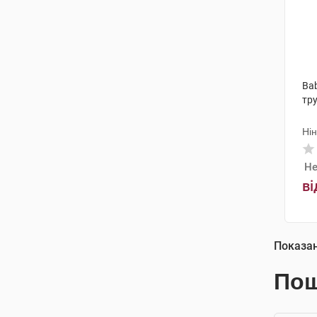
Ba
тр
Ні
Не
ві
Показа
Пош