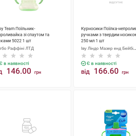
by Team Поїльник-
Курносики Поїлка-непроли
проливайка зі спаутом та
ручками з твердим носико
чками 5022 1 шт
250 мл 1 шт
нгбо Раффіні ЛТД
Іву Ліндо Мазер енд Бейбі
Продактс
Є в наявності
Є в наявності
146.00
166.60
д
від
грн
грн
КУПИТИ
КУПИТИ