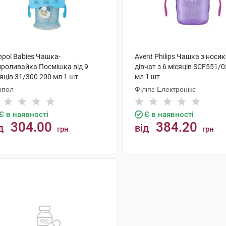
npol Babies Чашка-
Avent Philips Чашка з носи
проливайка Посмішка від 9
дівчат з 6 місяців SCF551/0
яців 31/300 200 мл 1 шт
мл 1 шт
нпол
Філіпс Електронікс
Є в наявності
Є в наявності
304.00
384.20
д
від
грн
грн
КУПИТИ
КУПИТИ