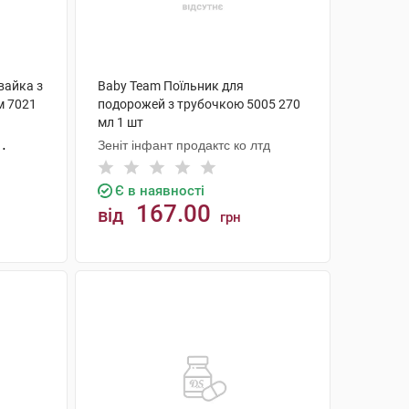
вайка з
Baby Team Поїльник для
м 7021
подорожей з трубочкою 5005 270
мл 1 шт
Зеніт інфант продактс ко лтд
Є в наявності
167.00
від
грн
КУПИТИ