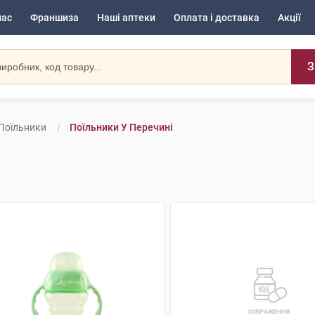
нас
Франшиза
Наші аптеки
Оплата і доставка
Акції
З
Поїльники
Поїльники У Перечині