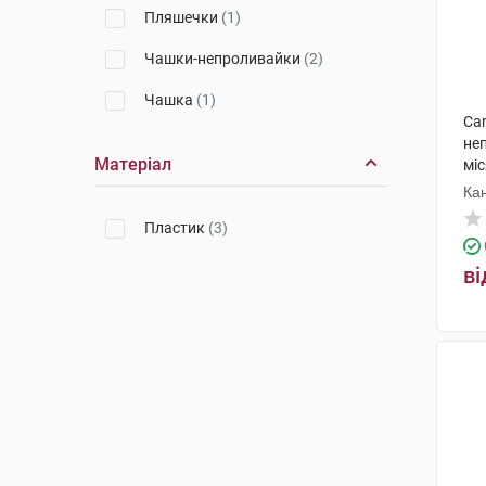
Пляшечки
(1)
Чашки-непроливайки
(2)
Чашка
(1)
Ca
не
Матеріал
міс
Ка
Пластик
(3)
ві