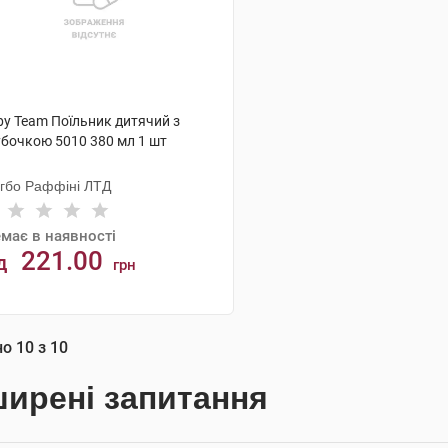
by Team Поїльник дитячий з
убочкою 5010 380 мл 1 шт
нгбо Раффіні ЛТД
має в наявності
221.00
д
грн
АНАЛОГИ
но
10
з
10
ирені запитання