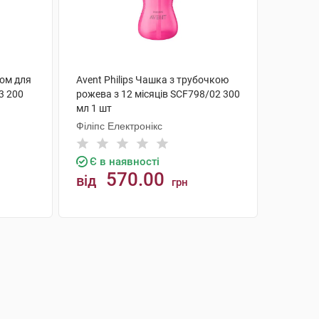
ком для
Avent Philips Чашка з трубочкою
3 200
рожева з 12 місяців SCF798/02 300
мл 1 шт
Філіпс Електронікс
Є в наявності
570.00
від
грн
КУПИТИ