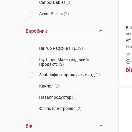
Canpol Babies
(2)
Avent Philips
(2)
Ba
Виробник
не
ру
Ні
Нінгбо Раффіні ЛТД
(2)
Іву Ліндо Мазер енд Бейбі
Продактс
(2)
ві
Зеніт інфант продактс ко лтд
(1)
Канпол
(2)
Назалпродуктер
(1)
Філіпс Електронікс
(2)
Вік