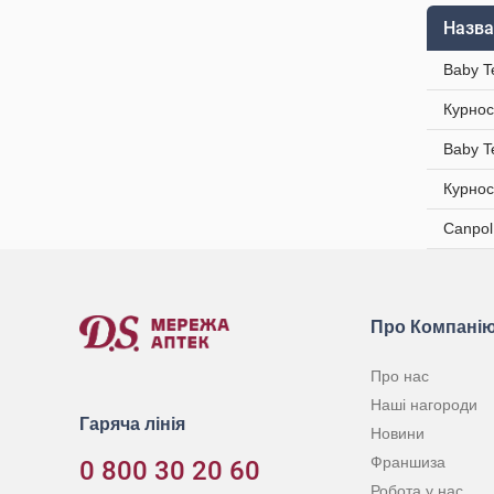
Назва
Baby T
Курнос
Baby T
Курнос
Canpol
Про Компані
Про нас
Наші нагороди
Гаряча лінія
Новини
Франшиза
0 800 30 20 60
Робота у нас