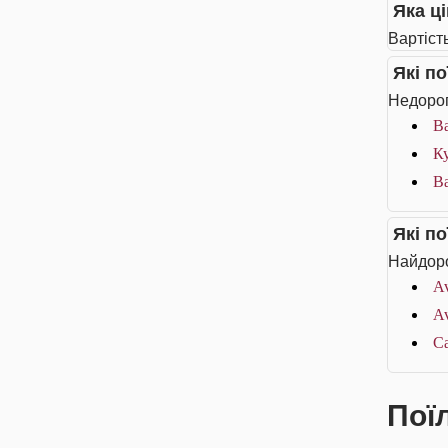
Яка ц
Вартіст
Які п
Недорог
Ba
Ку
B
Які п
Найдоро
Av
Av
Ca
Пої