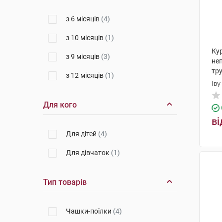
з 6 місяців
(4)
з 10 місяців
(1)
Ку
з 9 місяців
(3)
не
тр
з 12 місяців
(1)
1 
Іву
Пр
Для кого
ві
Для дітей
(4)
Для дівчаток
(1)
Тип товарів
Чашки-поїлки
(4)