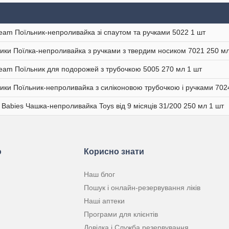
eam Поїльник-непроливайка зі спаутом та ручками 5022 1 шт
ики Поїлка-непроливайка з ручками з твердим носиком 7021 250 мл
eam Поїльник для подорожей з трубочкою 5005 270 мл 1 шт
ики Поїльник-непроливайка з силіконовою трубочкою і ручками 702
 Babies Чашка-непроливайка Toys від 9 місяців 31/200 250 мл 1 шт
ю
Корисно знати
Наш блог
Пошук і онлайн-резервування ліків
Наші аптеки
Програми для клієнтів
Довідка і Служба резервування