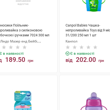
рносики Поїльник-
Canpol Babies Чашка-
проливайка з силіконовою
непроливайка Toys від 9 мі
убочкою і ручками 7024 300 мл
31/200 250 мл 1 шт
шт
 Ліндо Мазер енд Бейбі
Канпол
одактс
Є в наявності
Є в наявності
189.50
202.00
д
від
грн
грн
КУПИТИ
КУПИТИ