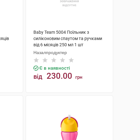
Baby Team 5004 Поїльник з
сяців
силіконовим спаутом та ручками
від 6 місяців 250 мл 1 шт
Назалпродуктер
Є в наявності
230.00
від
грн
КУПИТИ