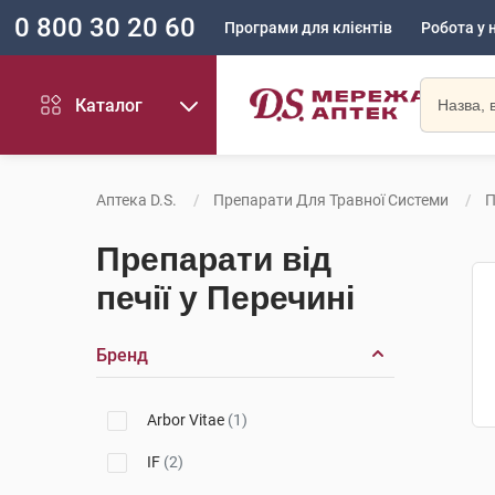
0 800 30 20 60
Програми для клієнтів
Робота у 
Каталог
Аптека D.S.
Препарати Для Травної Системи
П
Препарати від
печії у Перечині
Бренд
Arbor Vitae
(1)
IF
(2)