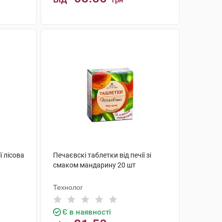
грн
КУПИТИ
ї лісова
Печаєвскі таблетки від печії зі
смаком мандарину 20 шт
Технолог
Є в наявності