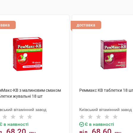
тавка
доставка
мМакс-КВ з малиновим смаком
Реммакс КВ таблетки 18 ш
блетки жувальні 18 шт
вський вітамінний завод
Київський вітамінний завод
Є в наявності
Є в наявності
68.20
68.60
д
від