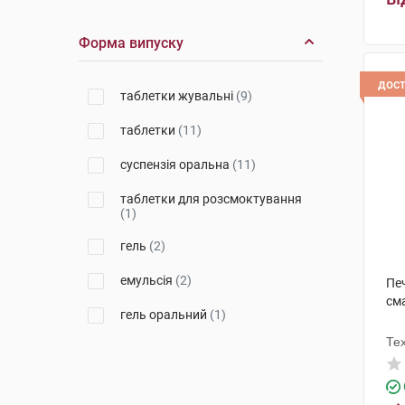
Фармафлор с.р.л.
(3)
Форма випуску
Еліксир
(1)
дос
Орісіл-фарм
(1)
таблетки жувальні
(9)
Фарматіс
(1)
таблетки
(11)
Лабораторіос Алкала Фарма
суспензія оральна
(11)
(1)
таблетки для розсмоктування
Ербозета
(1)
(1)
гель
(2)
емульсія
(2)
Печ
см
гель оральний
(1)
Те