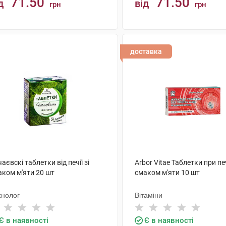
71.50
71.50
д
від
грн
грн
КУПИТИ
КУПИТИ
доставка
аєвскі таблетки від печії зі
Arbor Vitae Таблетки при печ
аком м'яти 20 шт
смаком м'яти 10 шт
хнолог
Вітаміни
Є в наявності
Є в наявності