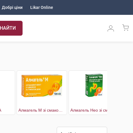
Добрі ціни
Likar Online
НАЙТИ
А
Алмагель М зі смаком м'яти
Алмагель Нео зі смаком апельсину
Ат