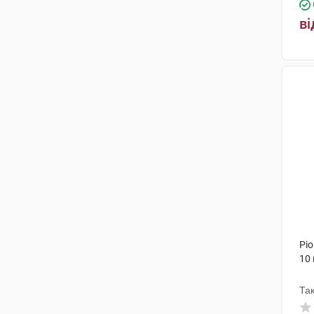
ві
Ріо
10
Та