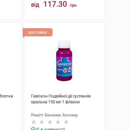
117.30
від
грн
КУПИТИ
доставка
аблетки
Гавіскон Подвійної дії суспензія
оральна 150 мл 1 флакон
Реккітт Бенкізер Хелскер
Є в наявності