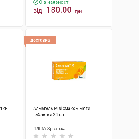
Є в наявності
180.00
від
грн
КУПИТИ
доставка
етки
Алмагель М зі смаком м'яти
таблетки 24 шт
ПЛІВА Хрватска