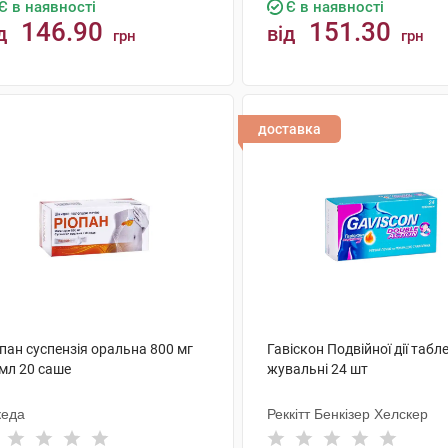
Є в наявності
Є в наявності
146.90
151.30
д
від
грн
грн
КУПИТИ
КУПИТИ
доставка
пан суспензія оральна 800 мг
Гавіскон Подвійної дії табл
 мл 20 саше
жувальні 24 шт
кеда
Реккітт Бенкізер Хелскер