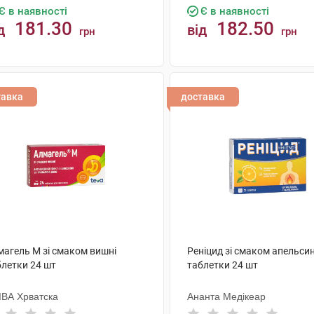
Є в наявності
Є в наявності
181.30
182.50
д
від
грн
грн
КУПИТИ
КУПИТИ
тавка
доставка
магель M зі смаком вишні
Реніцид зі смаком апельси
блетки 24 шт
таблетки 24 шт
ІВА Хрватска
Ананта Медікеар