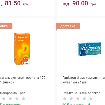
81.50
90.00
д
від
грн
грн
КУПИТИ
КУПИТИ
тавка
доставка
магель суспензія оральна 170
Гавіскон зі смаком м'яти т
 1 флакон
жувальні 24 шт
лканфарма-Троян
Реккітт Бенкізер Хелскер
Є в наявності
Є в наявності