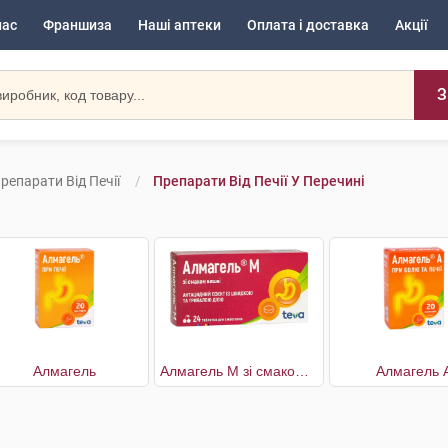
нас
Франшиза
Наші аптеки
Оплата і доставка
Акції
З
репарати Від Печії
Препарати Від Печії У Перечині
Алмагель
Алмагель M зі смаком вишні
Алмагель 