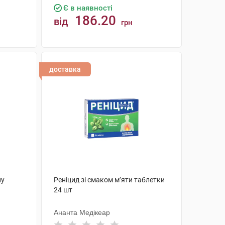
Є в наявності
186.20
від
грн
КУПИТИ
доставка
ну
Реніцид зі смаком м’яти таблетки
24 шт
Ананта Медікеар