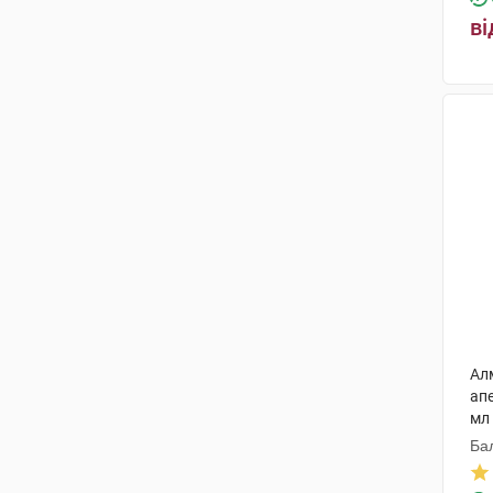
ві
Ал
ап
мл
Ба