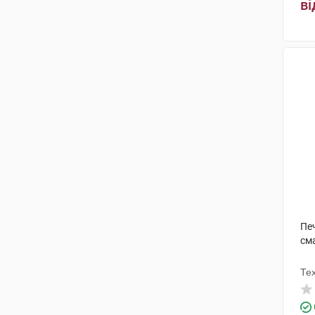
ві
Печ
см
Те