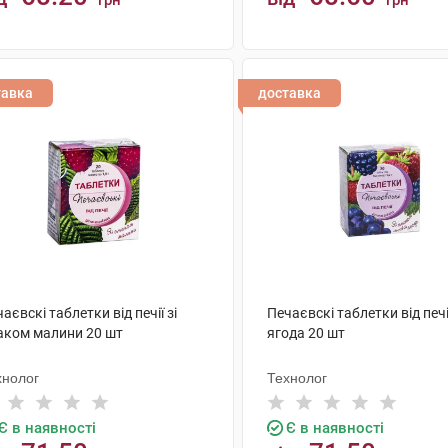
грн
грн
КУПИТИ
КУПИТИ
тавка
доставка
аєвскі таблетки від печії зі
Печаєвскі таблетки від печі
аком малини 20 шт
ягода 20 шт
хнолог
Технолог
Є в наявності
Є в наявності