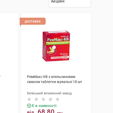
доставка
т
РемМакс КВ з апельсиновим
смаком таблетки жувальні 18 шт
Київський вітамінний завод
Є в наявності
68.80
від