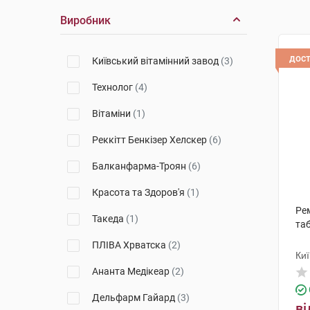
Виробник
дос
Київський вітамінний завод
(3)
Технолог
(4)
Вітаміни
(1)
Реккітт Бенкізер Хелскер
(6)
Балканфарма-Троян
(6)
Красота та Здоров'я
(1)
Ре
Такеда
(1)
та
ПЛІВА Хрватска
(2)
Киї
Ананта Медікеар
(2)
Дельфарм Гайард
(3)
ві