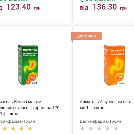
123.40
136.30
д
від
грн
грн
КУПИТИ
КУПИТИ
доставка
магель Нео зі смаком
Алмагель А суспензія орал
ельсину суспензія оральна 170
мл 1 флакон
 1 флакон
лканфарма-Троян
Балканфарма-Троян