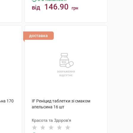
146.90
від
грн
КУПИТИ
доставка
ьна 170
IF Реніцид таблетки зі смаком
апельсина 16 шт
Красота та Здоров'я