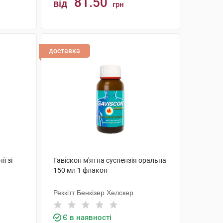
81.50
від
грн
КУПИТИ
доставка
ії зі
Гавіскон м'ятна суспензія оральна
150 мл 1 флакон
Реккітт Бенкізер Хелскер
Є в наявності