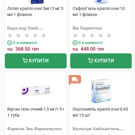
Лотеп краплі очні 5мг/3 мг 5
СафлоГіаль краплі очні 10
мл 1 флакон
мл 1 флакон
Бауш енд Ломб
Віа Лаурентіна
Інкорпорейтед
Є в наявності
Є в наявності
368.50
грн
448.00
грн
від
від
КУПИТИ
КУПИТИ
Вірган гель очний 1,5 мг/г 5 г
Окулохеель краплі очні 0,45
1 туба
мл 15 шт
Фарміла-Зеа Фармачеутичі
Біологіше Хайльміттель
Хеель