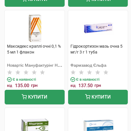
Максидекс краплі очні 0,1 %
Гідрокортизон мазь очна 5
5 мл 1 флакон
мг/г 3 г 1 туба
Новартіс Мануфактурінг НВ,
Фармзавод Єльфа
Бельгія
Є в наявності
Є в наявності
135.00
грн
137.50
грн
від
від
КУПИТИ
КУПИТИ