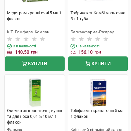
Медетром краплі очні 5 мл 1
Тобринекст Комбі мазь очна
флакон
5 г 1 туба
К.Т. Ромфарм Компані
Балканфарма-Разград
Є в наявності
Є в наявності
140.50
грн
156.10
грн
від
від
КУПИТИ
КУПИТИ
Окомістин краплі очні, вушні
Тобіфламін краплі очні 5 мл
та для носа 0,01 % 10 мл 1
1 флакон
флакон
Фармак
Київський вітамінний завод