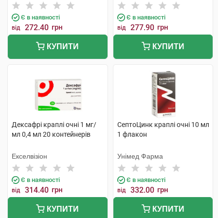
Є в наявності
Є в наявності
272.40
грн
277.90
грн
від
від
КУПИТИ
КУПИТИ
Дексафрі краплі очні 1 мг/
СептоЦинк краплі очні 10 мл
мл 0,4 мл 20 контейнерів
1 флакон
Екселвізіон
Унімед Фарма
Є в наявності
Є в наявності
314.40
грн
332.00
грн
від
від
КУПИТИ
КУПИТИ