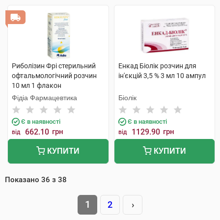
Риболізин Фрі стерильний
Енкад Біолік розчин для
офтальмологічний розчин
ін'єкцій 3,5 % 3 мл 10 ампул
10 мл 1 флакон
Фідіа Фармацевтика
Біолік
Є в наявності
Є в наявності
662.10
грн
1129.90
грн
від
від
КУПИТИ
КУПИТИ
Показано
36
з
38
1
2
›