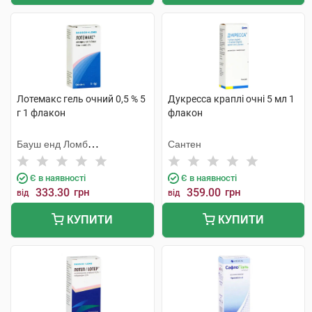
Лотемакс гель очний 0,5 % 5
Дукресса краплі очні 5 мл 1
г 1 флакон
флакон
Бауш енд Ломб
Сантен
Інкорпорейтед
Є в наявності
Є в наявності
333.30
грн
359.00
грн
від
від
КУПИТИ
КУПИТИ