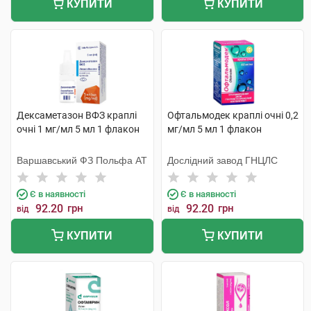
КУПИТИ
КУПИТИ
Дексаметазон ВФЗ краплі
Офтальмодек краплі очні 0,2
очні 1 мг/мл 5 мл 1 флакон
мг/мл 5 мл 1 флакон
Варшавський ФЗ Польфа АТ
Дослідний завод ГНЦЛС
Є в наявності
Є в наявності
92.20
грн
92.20
грн
від
від
КУПИТИ
КУПИТИ