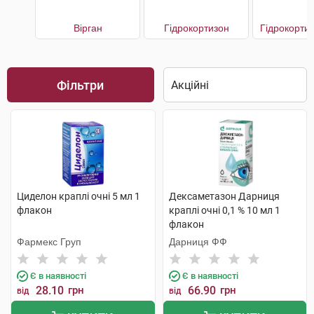
Вірган
Гідрокортизон
Гідрокорти
Фільтри
Циделон краплі очні 5 мл 1
Дексаметазон Дарниця
флакон
краплі очні 0,1 % 10 мл 1
флакон
Фармекс Груп
Дарниця ФФ
Є в наявності
Є в наявності
28.10
грн
66.90
грн
від
від