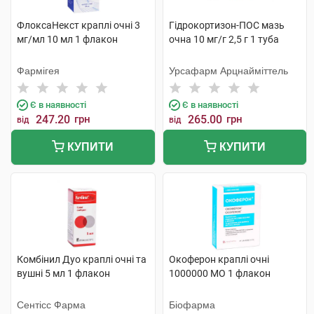
ФлоксаНекст краплі очні 3
Гідрокортизон-ПОС мазь
мг/мл 10 мл 1 флакон
очна 10 мг/г 2,5 г 1 туба
Фармігея
Урсафарм Арцнайміттель
Є в наявності
Є в наявності
247.20
грн
265.00
грн
від
від
КУПИТИ
КУПИТИ
Комбінил Дуо краплі очні та
Окоферон краплі очні
вушні 5 мл 1 флакон
1000000 МО 1 флакон
Сентісс Фарма
Біофарма