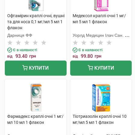
Офтамірин краплі очні, вушні
Медексол краплі очні 1 мг/
та для носа 0,1 мг/мл 5 мл 1
мл 5 мл 1 флакон
флакон
Дарниця ФФ
Уорлд Медицин Ілач Сан. Ве
Тідж
Є в наявності
Є в наявності
93.40
грн
99.80
грн
від
від
КУПИТИ
КУПИТИ
Фармадекс краплі очні 1 мг/
Тіотриазолін краплі очні 10
мл 10 мл 1 флакон
мг/мл 5 мл 1 флакон