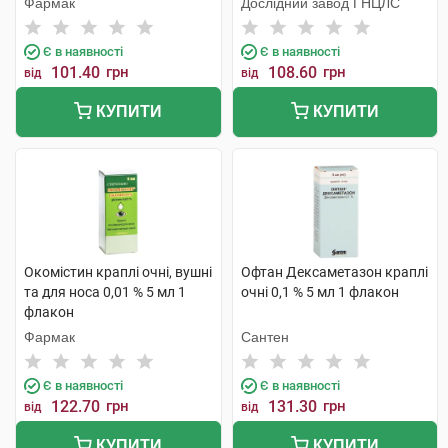
Фармак
Дослідний завод ГНЦЛС
Є в наявності
Є в наявності
101.40
грн
108.60
грн
від
від
КУПИТИ
КУПИТИ
Окомістин краплі очні, вушні
Офтан Дексаметазон краплі
та для носа 0,01 % 5 мл 1
очні 0,1 % 5 мл 1 флакон
флакон
Фармак
Сантен
Є в наявності
Є в наявності
122.70
грн
131.30
грн
від
від
КУПИТИ
КУПИТИ