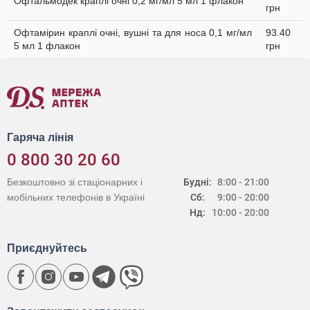
Офтальмодек краплі очні 0,2 мг/мл 5 мл 1 флакон
грн
Офтамірин краплі очні, вушні та для носа 0,1 мг/мл
93.40
5 мл 1 флакон
грн
Гаряча лінія
0 800 30 20 60
Безкоштовно зі стаціонарних і
Будні:
8:00 - 21:00
мобільних телефонів в Україні
Сб:
9:00 - 20:00
Нд:
10:00 - 20:00
Приєднуйтесь