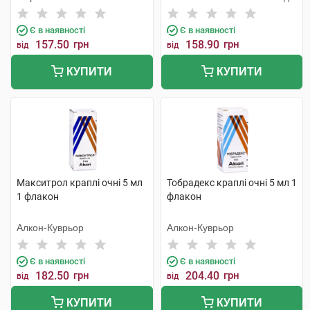
Є в наявності
Є в наявності
157.50
грн
158.90
грн
від
від
КУПИТИ
КУПИТИ
Макситрол краплі очні 5 мл
Тобрадекс краплі очні 5 мл 1
1 флакон
флакон
Алкон-Куврьор
Алкон-Куврьор
Є в наявності
Є в наявності
182.50
грн
204.40
грн
від
від
КУПИТИ
КУПИТИ