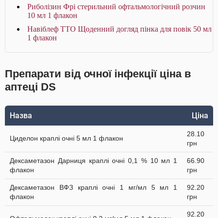
Риболізин Фрі стерильний офтальмологічний розчин
10 мл 1 флакон
Навіблеф ТТО Щоденний догляд пінка для повік 50 мл
1 флакон
Препарати від очної інфекції ціна в
аптеці DS
Назва
Ціна
28.10
Циделон краплі очні 5 мл 1 флакон
грн
Дексаметазон Дарниця краплі очні 0,1 % 10 мл 1
66.90
флакон
грн
Дексаметазон ВФЗ краплі очні 1 мг/мл 5 мл 1
92.20
флакон
грн
92.20