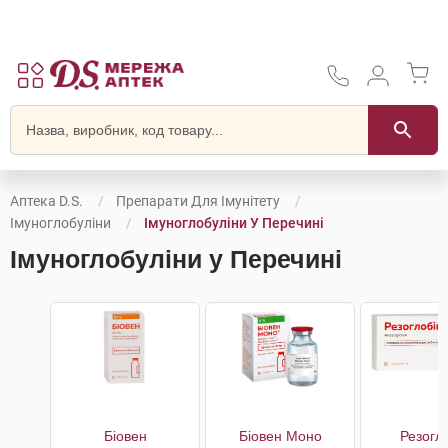
Аптека D.S.
Препарати Для Імунітету
Імуноглобуліни
Імуноглобуліни У Перечині
Імуноглобуліни у Перечині
Біовен
Біовен Моно
Резогл