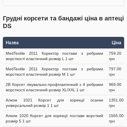
Грудні корсети та бандажі ціна в аптеці
DS
Назва
Ціна
MedTextile 2011 Коректор постави з ребрами
759.20
жорсткості еластичний розмір L 1 шт
грн
MedTextile 2011 Коректор постави з ребрами
797.00
жорсткості еластичний розмір М 1 шт
грн
2B Корсет лікувально-профілактичний з 4 ребрами
969.00
жорсткості еластичний розмір XL/XXL 1 шт
грн
Алком 1021 Корсет для корекції осанки
1351.00
універсальний розмір 1 1 шт
грн
Алком 1020 Корсет для корекції постави жорсткий
1565.00
розмір 5 1 шт
грн