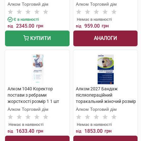
Алком Торговий дім
Алком Торговий дім
Є в наявності
Немає в наявності
2345.00
грн
959.00
грн
від
від
АНАЛОГИ
КУПИТИ
Алком 1040 Коректор
Алком 2027 Бандаж
постави з ребрами
післяопераційний
жорсткості розмір 1 1 шт
торакальний жіночий розмір
3 1 шт
Алком Торговий дім
Алком Торговий дім
Немає в наявності
Немає в наявності
1633.40
грн
1853.00
грн
від
від