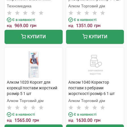
розмір XL/XXL 1 шт
Техномедика
Алком Торговий дім
Є в наявності
Є в наявності
969.00
грн
1351.00
грн
від
від
КУПИТИ
КУПИТИ
Алком 1020 Корсет для
Алком 1040 Коректор
корекції постави жорсткий
постави з ребрами
розмір 5 1 шт
жорсткості розмір 6 1 шт
Алком Торговий дім
Алком Торговий дім
Є в наявності
Є в наявності
1565.00
грн
1630.00
грн
від
від