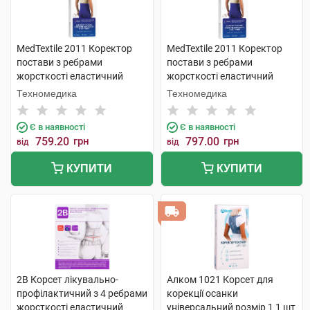
MedTextile 2011 Коректор
MedTextile 2011 Коректор
постави з ребрами
постави з ребрами
жорсткості еластичний
жорсткості еластичний
розмір L 1 шт
розмір М 1 шт
Техномедика
Техномедика
Є в наявності
Є в наявності
759.20
грн
797.00
грн
від
від
КУПИТИ
КУПИТИ
2B Корсет лікувально-
Алком 1021 Корсет для
профілактичний з 4 ребрами
корекції осанки
жорсткості еластичний
універсальний розмір 1 1 шт