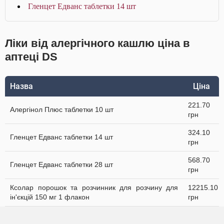
Гленцет Едванс таблетки 14 шт
Ліки від алергічного кашлю ціна в
аптеці DS
Назва
Ціна
221.70
Алергінол Плюс таблетки 10 шт
грн
324.10
Гленцет Едванс таблетки 14 шт
грн
568.70
Гленцет Едванс таблетки 28 шт
грн
Ксолар порошок та розчинник для розчину для
12215.10
ін'єкцій 150 мг 1 флакон
грн