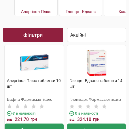
Алергінол Плюс
Гленцет Едванс
Ксол
Фільтри
Алергінол Плюс таблетки 10
Гленцет Едванс таблетки 14
шт
шт
Бафна Фармасьютікалс
Гленмарк Фармасьютикалз
Є в наявності
Є в наявності
221.70
грн
324.10
грн
від
від