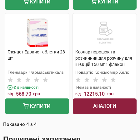
КУПИТИ
КУПИТИ
Гленцет Едванс таблетки 28
Ксолар порошок та
шт
розчинник для розчину для
ін'єкцій 150 мг 1 флакон
Гленмарк Фармасьютикалз
Новартіс Консьюмер Хелс
Є в наявності
Немає в наявності
568.70
грн
12215.10
грн
від
від
АНАЛОГИ
КУПИТИ
Показано
4
з
4
Поширені запитання