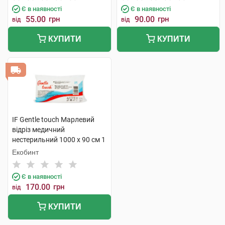
Є в наявності
Є в наявності
55.00
грн
90.00
грн
від
від
КУПИТИ
КУПИТИ
IF Gentle touch Марлевий
відріз медичний
нестерильний 1000 х 90 см 1
шт
Екобинт
Є в наявності
170.00
грн
від
КУПИТИ