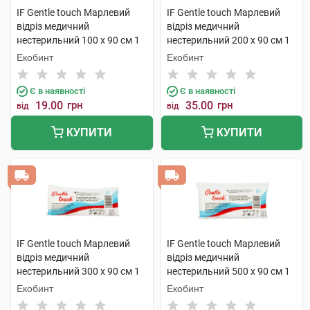
IF Gentle touch Марлевий
IF Gentle touch Марлевий
відріз медичний
відріз медичний
нестерильний 100 х 90 см 1
нестерильний 200 х 90 см 1
шт
шт
Екобинт
Екобинт
Є в наявності
Є в наявності
19.00
грн
35.00
грн
від
від
КУПИТИ
КУПИТИ
IF Gentle touch Марлевий
IF Gentle touch Марлевий
відріз медичний
відріз медичний
нестерильний 300 х 90 см 1
нестерильний 500 х 90 см 1
шт
шт
Екобинт
Екобинт