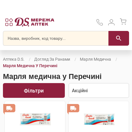
Аптека D.S.
Догляд За Ранами
Марля Медична
Марля Медична У Перечині
Марля медична у Перечині
Фільтри