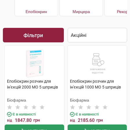
Епобіокрин
Мирцера
Рекор
Фільтри
Епобіокрин розчин для
Епобіокрин розчин для
ін'єкцій 2000 МО 5 шприців
ін'єкцій 1000 МО 5 шприців
Біофарма
Біофарма
Є в наявності
Є в наявності
1847.80
грн
2185.60
грн
від
від