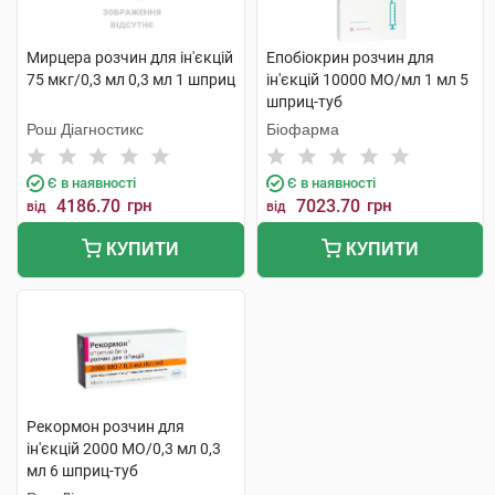
Мирцера розчин для ін'єкцій
Епобіокрин розчин для
75 мкг/0,3 мл 0,3 мл 1 шприц
ін'єкцій 10000 МО/мл 1 мл 5
шприц-туб
Рош Діагностикс
Біофарма
Є в наявності
Є в наявності
4186.70
грн
7023.70
грн
від
від
КУПИТИ
КУПИТИ
Рекормон розчин для
ін'єкцій 2000 МО/0,3 мл 0,3
мл 6 шприц-туб