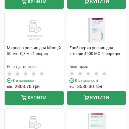
КУПИТИ
КУПИТИ
Мирцера розчин для ін'єкцій
Епобіокрин розчин для
50 мкг 0,3 мл 1 шприц
ін'єкцій 4000 МО 5 шприців
Рош Діагностикс
Біофарма
Є в наявності
Є в наявності
2803.70
грн
3530.30
грн
від
від
КУПИТИ
КУПИТИ