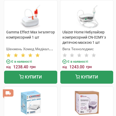
Gamma Effect Max Інгалятор
Ulaizer Home Небулайзер
компресорний 1 шт
компресорний CN-02MY з
дитячою маскою 1 шт
Шенжень Хомед Медікал
Вега Технолоджис
Девайс
Є в наявності
Є в наявності
1238.40
грн
1243.00
грн
від
від
КУПИТИ
КУПИТИ