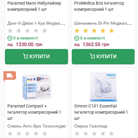
Paramed Nano Небулайзер
ProMedica Briz Інгалятор
компресорний 1 шт
компресорний 1 шт
Донг-ІІ-Джіао І-Хуа Медікал
Шеньчжень Бі-Річ Медікал
Еквіпмент
Девайсес Ко
Є в наявності
Є в наявності
1330.00
грн
1363.50
грн
від
від
КУПИТИ
КУПИТИ
Paramed Compact +
Omron C101 Essential
Інгалятор компресорний 1
Інгалятор компресорний 1
шт
шт
Сямінь Антс-Бро Технолоджі
Омрон Геалткар