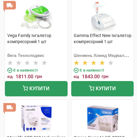
Vega Family Інгалятор
Gamma Effect New Інгалятор
компресорний 1 шт
компресорний 1 шт
Вега Технолоджис
Шенжень Хомед Медікал
Девайс
Є в наявності
Є в наявності
1811.00
грн
1843.00
грн
від
від
КУПИТИ
КУПИТИ