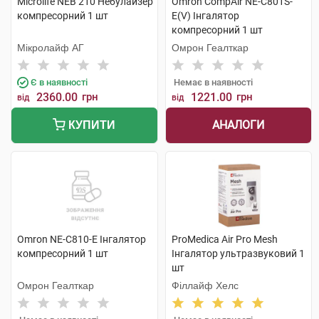
Microlife NEB 210 Небулайзер
Omron CompAir NE-C801S-
компресорний 1 шт
E(V) Інгалятор
компресорний 1 шт
Мікролайф AГ
Омрон Геалткар
Є в наявності
Немає в наявності
2360.00
грн
1221.00
грн
від
від
АНАЛОГИ
КУПИТИ
Omron NE-C810-E Інгалятор
ProMedica Air Pro Mesh
компресорний 1 шт
Інгалятор ультразвуковий 1
шт
Омрон Геалткар
Філлайф Хелс