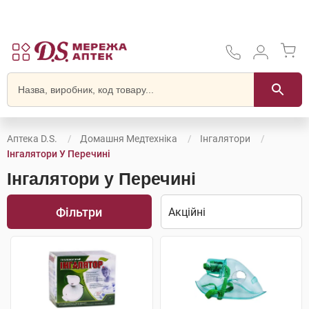
Аптека D.S.
Домашня Медтехніка
Інгалятори
Інгалятори У Перечині
Інгалятори у Перечині
Фільтри