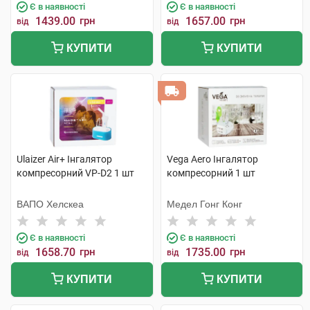
Є в наявності
Є в наявності
1439.00
грн
1657.00
грн
від
від
КУПИТИ
КУПИТИ
Ulaizer Air+ Інгалятор
Vega Aero Інгалятор
компресорний VP-D2 1 шт
компресорний 1 шт
ВАПО Хелскеа
Медел Гонг Конг
Є в наявності
Є в наявності
1658.70
грн
1735.00
грн
від
від
КУПИТИ
КУПИТИ