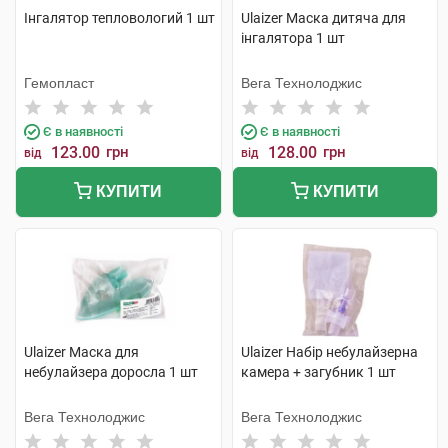
Інгалятор тепловологий 1 шт
Ulaizer Маска дитяча для
інгалятора 1 шт
Гемопласт
Вега Технолоджис
Є в наявності
Є в наявності
123.00
грн
128.00
грн
від
від
КУПИТИ
КУПИТИ
Ulaizer Маска для
Ulaizer Набір небулайзерна
небулайзера доросла 1 шт
камера + загубник 1 шт
Вега Технолоджис
Вега Технолоджис