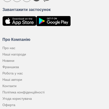
Завантажити застосунок
Про Компанію
Про нас
Наші нагороди
Новини
Франшиза
Робота у нас
Наші автори
Контакти
Політика конфіденційності
Угода користувача
Оферта