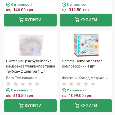
Є в наявності
Є в наявності
146.00
грн
312.50
грн
від
від
КУПИТИ
КУПИТИ
Ulaizer Набір небулайзерна
Gamma Home Інгалятор
камера+загубник+повітряна
компресорний 1 шт
трубка+ 2 фільтри 1 шт
Вега Технолоджис
Шенжень Хомед Медікал
Девайс
Є в наявності
Є в наявності
410.50
грн
1099.00
грн
від
від
КУПИТИ
КУПИТИ