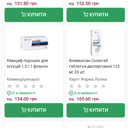
151.80
грн
152.50
грн
від
від
КУПИТИ
КУПИТИ
Кімацеф порошок для
Флемоксин Солютаб
ін'єкцій 1,5 г 1 флакон
таблетки дисперговані 125
мг 20 шт
Київмедпрепарат
Хаупт Фарма Латіна
Є в наявності
Є в наявності
154.00
грн
165.60
грн
від
від
КУПИТИ
КУПИТИ