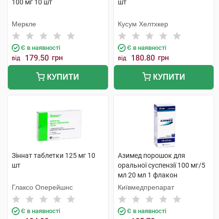
100 мг 10 шт
шт
Меркле
Кусум Хелтхкер
Є в наявності
Є в наявності
179.50
грн
180.80
грн
від
від
КУПИТИ
КУПИТИ
Зіннат таблетки 125 мг 10
Азимед порошок для
шт
оральної суспензії 100 мг/5
мл 20 мл 1 флакон
Глаксо Оперейшнс
Київмедпрепарат
Є в наявності
Є в наявності