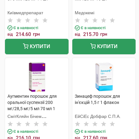
Київмедпрепарат
Медокемі
Є в наявності
Є в наявності
214.60
грн
215.70
грн
від
від
КУПИТИ
КУПИТИ
Аугментин порошок для
Зинацеф порошок для
оральної суспензії 200
ін'єкцій 1,5 г 1 флакон
мг/28,5 мг/5 мл 70 мл 1
флакон
СмітКляйн Бічем
ЕйСіЕс Добфар С.П.А.
Фармасьютикалс
Є в наявності
Є в наявності
216.10
грн
217.60
грн
від
від