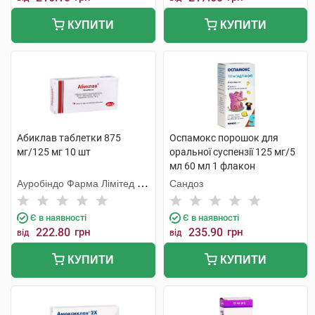
КУПИТИ
КУПИТИ
Абиклав таблетки 875
Оспамокс порошок для
мг/125 мг 10 шт
оральної суспензії 125 мг/5
мл 60 мл 1 флакон
Ауробіндо Фарма Лімітед -
Сандоз
Юніт ІV
Є в наявності
Є в наявності
222.80
грн
235.90
грн
від
від
КУПИТИ
КУПИТИ