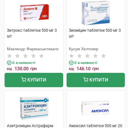
Зитрокс таблетки 500 мг 3
Зиоміцин таблетки 500 мг 3
шт
шт
Маклеодс Фармасьютикалс
Кусум Хелтхкер
Є в наявності
Є в наявності
130.00
грн
146.10
грн
від
від
КУПИТИ
КУПИТИ
Азитроміцин Астрафарм
Амоксил таблетки 500 мг 20