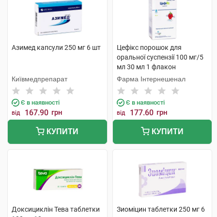
Азимед капсули 250 мг 6 шт
Цефікс порошок для
оральної суспензії 100 мг/5
мл 30 мл 1 флакон
Київмедпрепарат
Фарма Інтернешенал
Є в наявності
Є в наявності
167.90
грн
177.60
грн
від
від
КУПИТИ
КУПИТИ
Доксициклін Тева таблетки
Зиоміцин таблетки 250 мг 6