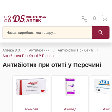
Аптека D.S.
Антибіотики
Антибіотик При Отиті
Антибіотик При Отиті У Перечині
Антибіотик при отиті у Перечині
Абиклав
Азимед
Азип