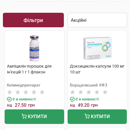
Фільтри
Ампіцилін порошок для
Доксициклін капсули 100 мг
ін'єкцій 1 г 1 флакон
10 шт
Київмедпрепарат
Борщагівський ХФЗ
Є в наявності
Є в наявності
27.50
грн
49.20
грн
від
від
КУПИТИ
КУПИТИ