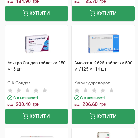
184.90
грн
185.70
грн
від
від
КУПИТИ
КУПИТИ
Азитро Сандоз таблетки 250
Амоксил-К 625 таблетки 500
мг 6 шт
мг/125 мг 14 шт
С.К.Сандоз
Київмедпрепарат
Є в наявності
Є в наявності
200.40
грн
206.60
грн
від
від
КУПИТИ
КУПИТИ