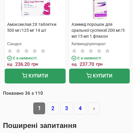
Амоксиклав 2Х таблетки
Азимед порошок для
500 мг/125 мг 14 шт
оральної суспензії 200 мг/5
мл 15 мл 1 флакон
Сандоз
Київмедпрепарат
Є в наявності
Є в наявності
236.20
грн
237.70
грн
від
від
КУПИТИ
КУПИТИ
Показано
36
з
110
1
2
3
4
›
Поширені запитання