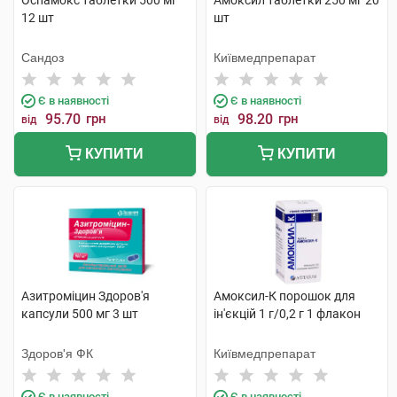
Оспамокс таблетки 500 мг
Амоксил таблетки 250 мг 20
12 шт
шт
Сандоз
Київмедпрепарат
Є в наявності
Є в наявності
95.70
грн
98.20
грн
від
від
КУПИТИ
КУПИТИ
Азитроміцин Здоров'я
Амоксил-К порошок для
капсули 500 мг 3 шт
ін'єкцій 1 г/0,2 г 1 флакон
Здоров'я ФК
Київмедпрепарат
Є в наявності
Є в наявності