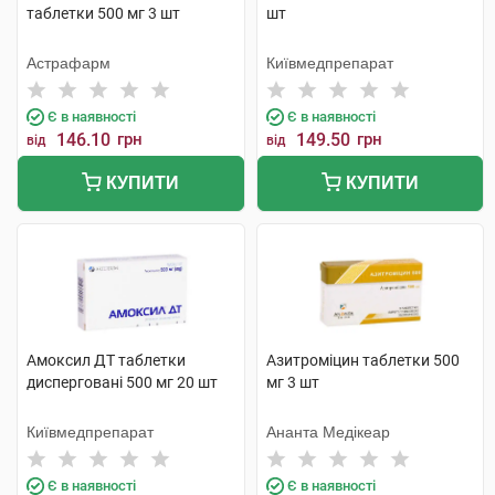
таблетки 500 мг 3 шт
шт
Астрафарм
Київмедпрепарат
Є в наявності
Є в наявності
146.10
грн
149.50
грн
від
від
КУПИТИ
КУПИТИ
Амоксил ДТ таблетки
Азитроміцин таблетки 500
дисперговані 500 мг 20 шт
мг 3 шт
Київмедпрепарат
Ананта Медікеар
Є в наявності
Є в наявності