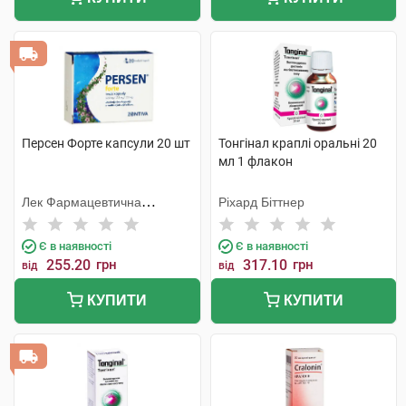
Персен Форте капсули 20 шт
Тонгінал краплі оральні 20
мл 1 флакон
Лек Фармацевтична
Ріхард Біттнер
компанія
Є в наявності
Є в наявності
255.20
грн
317.10
грн
від
від
КУПИТИ
КУПИТИ