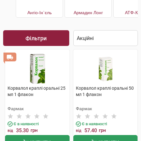
Ангіо-Ін`єль
Армадин Лонг
АТФ-Ка
Фільтри
Корвалол краплі оральні 25
Корвалол краплі оральні 50
мл 1 флакон
мл 1 флакон
Фармак
Фармак
Є в наявності
Є в наявності
35.30
грн
57.40
грн
від
від