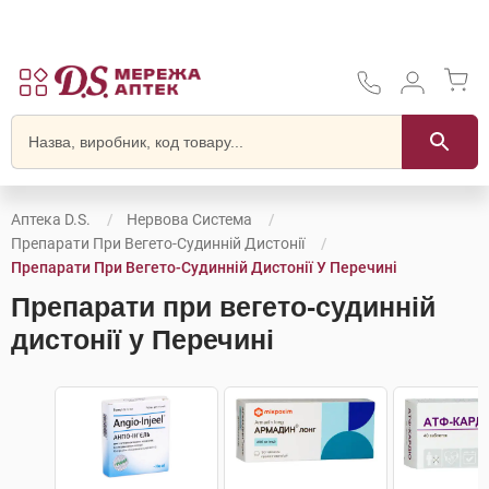
Аптека D.S.
Нервова Система
Препарати При Вегето-Судинній Дистонії
Препарати При Вегето-Судинній Дистонії У Перечині
Препарати при вегето-судинній
дистонії у Перечині