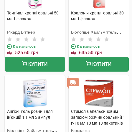
Тонгінал краплі оральні 50
Кралонін краплі оральні 30
мл 1 флакон
мл 1 флакон
Ріхард Біттнер
Біологіше Хайльміттель
Хеель
Є в наявності
Є в наявності
525.60
грн
635.50
грн
від
від
КУПИТИ
КУПИТИ
Ангіо-Ін`єль розчин для
Стимол з апельсиновим
ін'єкцій 1,1 мл 5 ампул
запахом розчин оральний 1
г/10 мл 10 мл 18 пакетиків
Біологіше Хайльміттель
Біокодекс