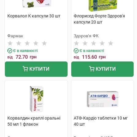
Корвалол К капсули 30 шт
Флорисед Форте Здоров'я
капсули 20 шт
Фармак
Здоров'я ФК
Є в наявності
Є в наявності
72.70
грн
115.60
грн
від
від
КУПИТИ
КУПИТИ
Корвалдин краплі оральні
АТФ-Кардіо таблетки 10 мг
50 мл 1 флакон
40 шт