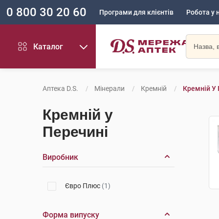
0 800 30 20 60
Програми для клієнтів
Робота у 
Каталог
Аптека D.S.
Мінерали
Кремній
Кремній У 
Кремній у
Перечині
Виробник
Євро Плюс
(1)
Форма випуску