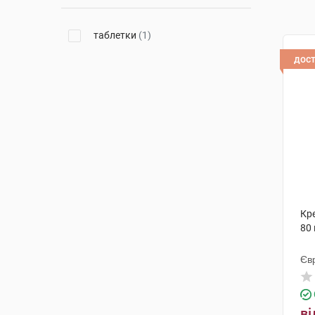
таблетки
(1)
дос
Кре
80
Єв
ві