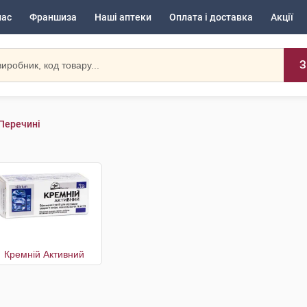
нас
Франшиза
Наші аптеки
Оплата і доставка
Акції
З
Перечині
Кремній Активний