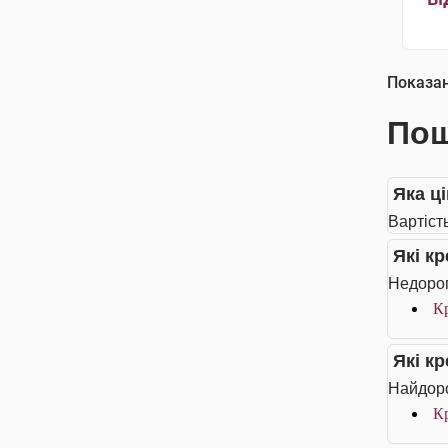
Показа
Пош
Яка ці
Вартість
Які к
Недорог
Кр
Які к
Найдоро
Кр