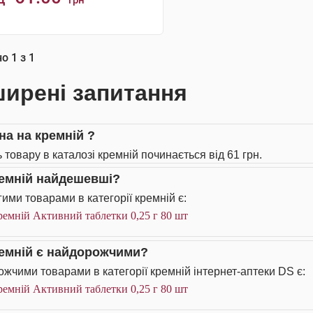
грн
КУПИТИ
но
1
з
1
ирені запитання
на на кремній ?
 товару в каталозі кремній починається від 61 грн.
ремній найдешевші?
ими товарами в категорії кремній є:
емній Активний таблетки 0,25 г 80 шт
ремній є найдорожчими?
жчими товарами в категорії кремній інтернет-аптеки DS є:
емній Активний таблетки 0,25 г 80 шт