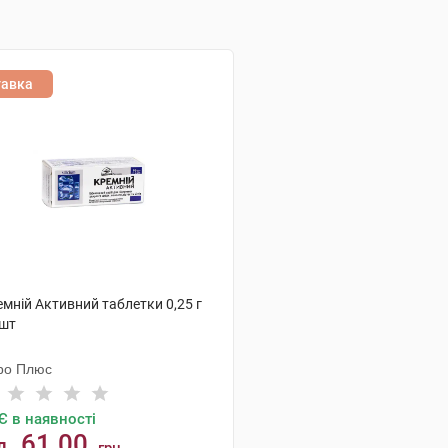
тавка
мній Активний таблетки 0,25 г
 шт
ро Плюс
Є в наявності
61.00
д